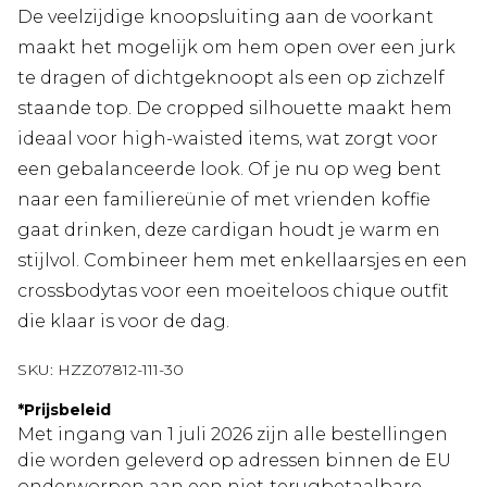
De veelzijdige knoopsluiting aan de voorkant
maakt het mogelijk om hem open over een jurk
te dragen of dichtgeknoopt als een op zichzelf
staande top. De cropped silhouette maakt hem
ideaal voor high-waisted items, wat zorgt voor
een gebalanceerde look. Of je nu op weg bent
naar een familiereünie of met vrienden koffie
gaat drinken, deze cardigan houdt je warm en
stijlvol. Combineer hem met enkellaarsjes en een
crossbodytas voor een moeiteloos chique outfit
die klaar is voor de dag.
SKU:
HZZ07812-111-30
*
Prijsbeleid
Met ingang van 1 juli 2026 zijn alle bestellingen
die worden geleverd op adressen binnen de EU
onderworpen aan een niet‑terugbetaalbare