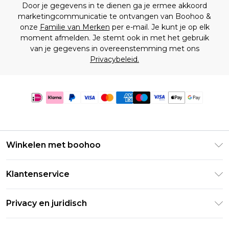
Door je gegevens in te dienen ga je ermee akkoord
marketingcommunicatie te ontvangen van Boohoo &
onze
Familie van Merken
per e-mail. Je kunt je op elk
moment afmelden. Je stemt ook in met het gebruik
van je gegevens in overeenstemming met ons
Privacybeleid.
Winkelen met boohoo
Klarna
Klantenservice
Clearpay
Retourneer uw bestelling
Studentenkorting - Student Beans
Privacy en juridisch
Veelgestelde vragen
Studentenkorting - UNiDAYS
Privacybeleid