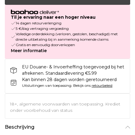
Til je ervaring naar een hoger niveau
14 dagen retourverlenging
5 €/dag vertraging vergoeding
Volledige orderdekking (verloren, gestolen, beschadigd) met
directe uitbetaling bij in aanmerking komende claims
Gratis en eenvoudig doorverkopen
Meer informatie
EU Douane- & Invoerheffing toegevoegd bij het
afrekenen. Standaardlevering €5.99
Kan binnen 28 dagen worden geretourneerd
Uitsluitingen van toepassing.
Bekijk ons
retourbeleid
18+, algemene voorwaarden van toepassing. Krediet
onder voorbehoud van status
Beschrijving