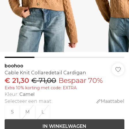
boohoo
Cable Knit Collaredetail Cardigan
€ 21,30
€ 71,00
Bespaar 70%
Extra 10% korting met code: EXTRA
Kleur
:
Camel
Selecteer een maat
:
Maattabel
S
M
L
IN WINKELWAGEN