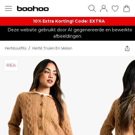
10% Extra Korting! Code: EXTRA​
Deze website gebruikt door AI gegenereerde en bewerkte
afbeeldingen.
Herfstoutfits
/
Herfst Truien En Vesten
REA