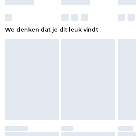
Huishoudelijke artikelen, zoals beddengoed,
matrassen, toppers en kussens, moeten
ongebruikt zijn en in de originele, ongeopende
We denken dat je dit leuk vindt
verpakking zitten. Dit heeft geen invloed op uw
wettelijke rechten.
Klik
hier
om ons volledige retourbeleid te
bekijken.