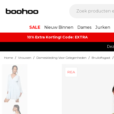
SALE
Nieuw Binnen
Dames
Jurken
10% Extra Korting! Code: EXTRA​
Dez
Home
/
Vrouwen
/
Dameskleding Voor Gelegenheden
/
Bruiloftsgast
/
REA