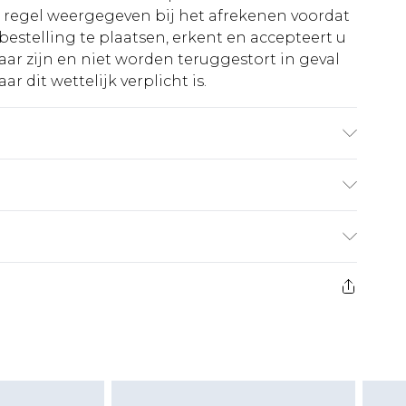
e regel weergegeven bij het afrekenen voordat
bestelling te plaatsen, erkent en accepteert u
ar zijn en niet worden teruggestort in geval
r dit wettelijk verplicht is.
0% VISCOSE, MODEL WEARS SIZE 10, MACHINE
€5.99
 heeft 21 dagen vanaf de dag dat u het ontvangt
€14.99
retourkosten van €7 per pakket in mindering
ingsbedrag.
es aanbieden voor modieuze gezichtsmaskers,
eeltjes, en badkleding of lingerie als de