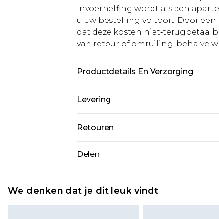
invoerheffing wordt als een apart
u uw bestelling voltooit. Door een 
dat deze kosten niet‑terugbetaalba
van retour of omruiling, behalve waa
Productdetails En Verzorging
SHELL 100%POLYESTER, LINING 10
Levering
WASHABLE
Standaardlevering Nederland
Retouren
Tot 5 werkdagen
Is er iets niet helemaal in orde? U
Delen
Expressdienst Nederland
om iets terug te sturen.
Tot 2 werkdagen
Houd er rekening mee dat er een 
wordt gebracht op uw terugbetal
We denken dat je dit leuk vindt
Let op, we kunnen geen restituti
cosmetica, piercingsieraden, sekssp