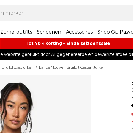
Zomeroutfits
Schoenen
Accessoires
Shop Op Pasv
Tot 70% korting – Einde seizoenssale
e website gebruikt door AI gegenereerde en bewerkte afbeeldi
Bruiloftgastjurken
/
Lange Mouwen Bruiloft Gasten Jurken