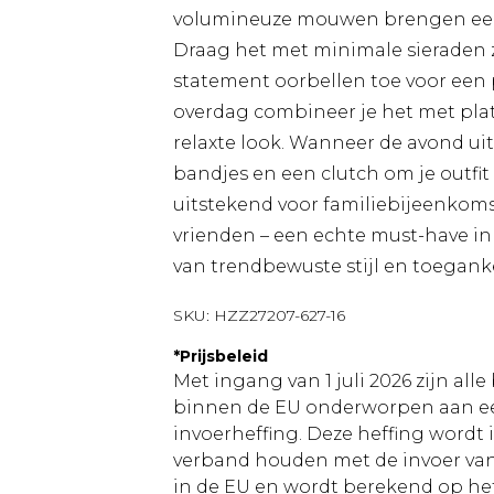
volumineuze mouwen brengen een r
Draag het met minimale sieraden z
statement oorbellen toe voor een 
overdag combineer je het met plat
relaxte look. Wanneer de avond ui
bandjes en een clutch om je outfit
uitstekend voor familiebijeenkoms
vrienden – een echte must-have i
van trendbewuste stijl en toeganke
SKU:
HZZ27207-627-16
*
Prijsbeleid
Met ingang van 1 juli 2026 zijn al
binnen de EU onderworpen aan ee
invoerheffing. Deze heffing wordt
verband houden met de invoer v
in de EU en wordt berekend op h