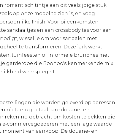
omantisch tintje aan dit veelzijdige stuk.
oals op onze model te zien is, en voeg
persoonlijke finish. Voor bijeenkomsten
te sandaaltjes en een crossbody tas voor een
tnodigt, wissel je om voor sandalen met
 geheel te transformeren. Deze jurk werkt
ten, tuinfeesten of informele brunches met
n je garderobe die Boohoo's kenmerkende mix
lijkheid weerspiegelt.
le bestellingen die worden geleverd op adressen
n niet‑terugbetaalbare douane- en
 in rekening gebracht om kosten te dekken die
an e‑commercegoederen met een lage waarde
et moment van aankoop. De douane- en