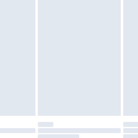
 of is verbroken.
moeten ongedragen en ongewassen zijn met
igd. Schoenen moeten ook binnenshuis worden
 zoals beddengoed, matrassen, toppers en
en in de originele, ongeopende verpakking
w wettelijke rechten.
leid te bekijken.