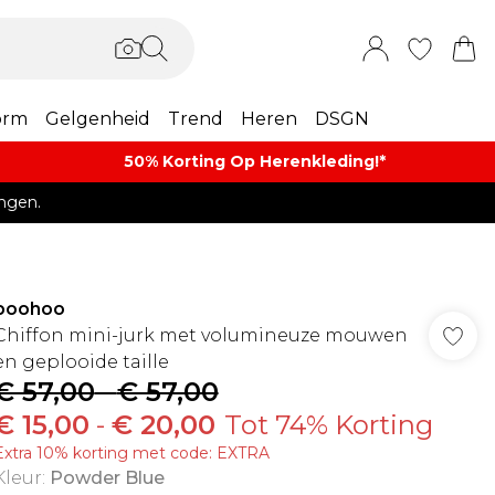
orm
Gelgenheid
Trend
Heren
DSGN
50% Korting Op Herenkleding​!*​
ngen.
boohoo
Chiffon mini-jurk met volumineuze mouwen
en geplooide taille
€ 57,00
-
€ 57,00
€ 15,00
-
€ 20,00
Tot 74% Korting
Extra 10% korting met code: EXTRA
Kleur
:
Powder Blue