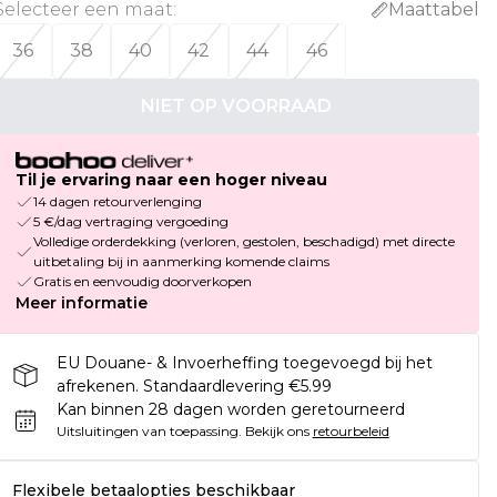
Selecteer een maat
:
Maattabel
36
38
40
42
44
46
NIET OP VOORRAAD
Til je ervaring naar een hoger niveau
14 dagen retourverlenging
5 €/dag vertraging vergoeding
Volledige orderdekking (verloren, gestolen, beschadigd) met directe
uitbetaling bij in aanmerking komende claims
Gratis en eenvoudig doorverkopen
Meer informatie
EU Douane- & Invoerheffing toegevoegd bij het
afrekenen. Standaardlevering €5.99
Kan binnen 28 dagen worden geretourneerd
Uitsluitingen van toepassing.
Bekijk ons
retourbeleid
Flexibele betaalopties beschikbaar