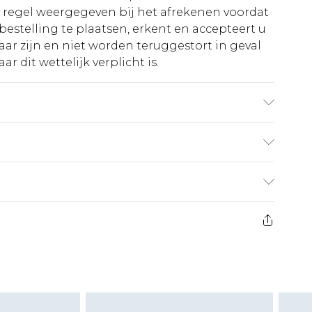
e regel weergegeven bij het afrekenen voordat
bestelling te plaatsen, erkent en accepteert u
ar zijn en niet worden teruggestort in geval
r dit wettelijk verplicht is.
ethaan, bovenzijde: 100% polyurethaan,
€5.99
 heeft 21 dagen vanaf de dag dat u het ontvangt
€14.99
retourkosten van €7 per pakket in mindering
ingsbedrag.
es aanbieden voor modieuze gezichtsmaskers,
eeltjes, en badkleding of lingerie als de