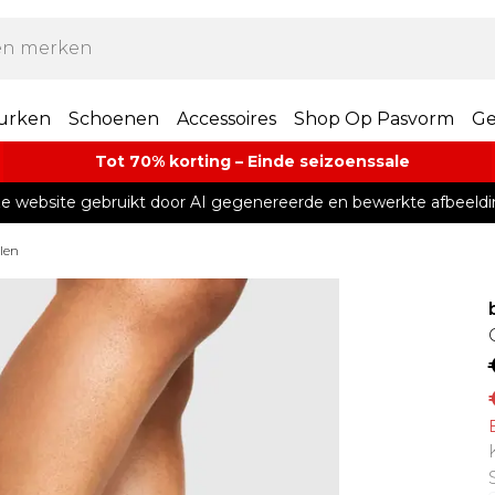
urken
Schoenen
Accessoires
Shop Op Pasvorm
Ge
Tot 70% korting – Einde seizoenssale
e website gebruikt door AI gegenereerde en bewerkte afbeeldi
len