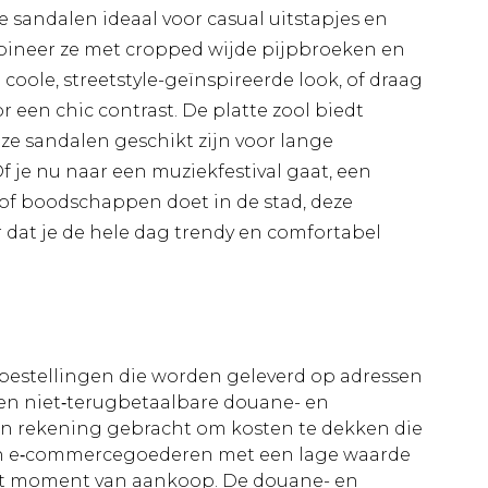
eze sandalen ideaal voor casual uitstapjes en
neer ze met cropped wijde pijpbroeken en
coole, streetstyle-geïnspireerde look, of draag
r een chic contrast. De platte zool biedt
eze sandalen geschikt zijn voor lange
 je nu naar een muziekfestival gaat, een
of boodschappen doet in de stad, deze
 dat je de hele dag trendy en comfortabel
le bestellingen die worden geleverd op adressen
n niet‑terugbetaalbare douane- en
 in rekening gebracht om kosten te dekken die
an e‑commercegoederen met een lage waarde
et moment van aankoop. De douane- en