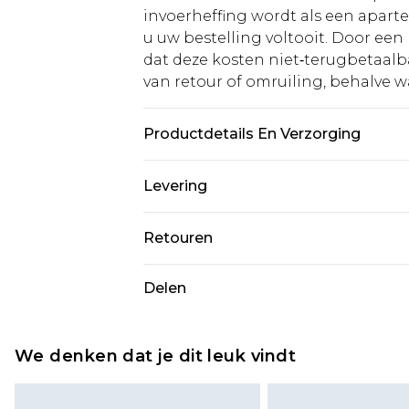
invoerheffing wordt als een apart
u uw bestelling voltooit. Door een 
dat deze kosten niet‑terugbetaalba
van retour of omruiling, behalve waa
Productdetails En Verzorging
Zool: 100% thermoplastisch polyur
Levering
binnenzijde: 100% polyurethaan.
Standaardlevering Nederland
Retouren
Tot 5 werkdagen
Is er iets niet helemaal in orde? U
Delen
Expressdienst Nederland
om iets terug te sturen.
Tot 2 werkdagen
Houd er rekening mee dat er een 
wordt gebracht op uw terugbetal
We denken dat je dit leuk vindt
Let op, we kunnen geen restituti
cosmetica, piercingsieraden, sekssp