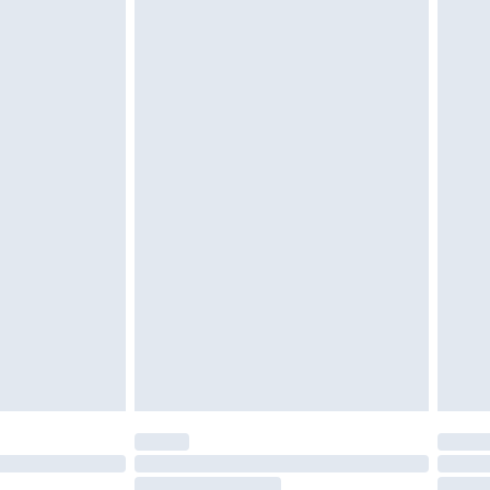
 of is verbroken.
moeten ongedragen en ongewassen zijn met
igd. Schoenen moeten ook binnenshuis worden
 zoals beddengoed, matrassen, toppers en
en in de originele, ongeopende verpakking
w wettelijke rechten.
leid te bekijken.