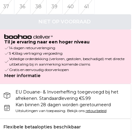
37
36
38
39
40
41
NIET OP VOORRAAD
Til je ervaring naar een hoger niveau
14 dagen retourverlenging
5 €/dag vertraging vergoeding
Volledige orderdekking (verloren, gestolen, beschadigd) met directe
uitbetaling bij in aanmerking komende claims
Gratis en eenvoudig doorverkopen
Meer informatie
EU Douane- & Invoerheffing toegevoegd bij het
afrekenen. Standaardlevering €5.99
Kan binnen 28 dagen worden geretourneerd
Uitsluitingen van toepassing.
Bekijk ons
retourbeleid
Flexibele betaalopties beschikbaar