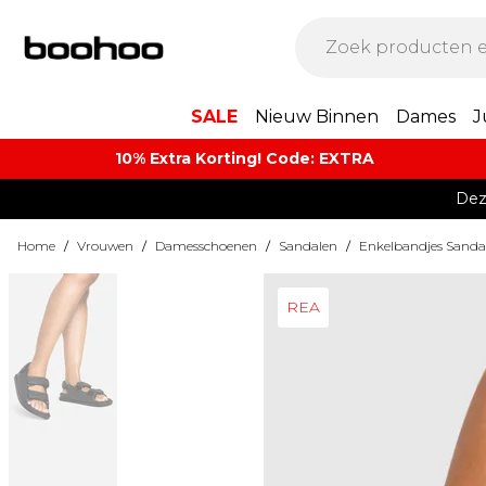
SALE
Nieuw Binnen
Dames
J
10% Extra Korting! Code: EXTRA​
Dez
Home
/
Vrouwen
/
Damesschoenen
/
Sandalen
/
Enkelbandjes Sanda
REA