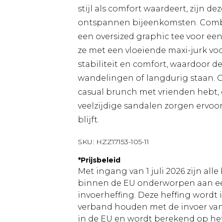
stijl als comfort waardeert, zijn d
ontspannen bijeenkomsten. Combi
een oversized graphic tee voor een 
ze met een vloeiende maxi-jurk voo
stabiliteit en comfort, waardoor d
wandelingen of langdurig staan. Of
casual brunch met vrienden hebt, 
veelzijdige sandalen zorgen ervoor
blijft.
SKU:
HZZ17153-105-11
*
Prijsbeleid
Met ingang van 1 juli 2026 zijn al
binnen de EU onderworpen aan ee
invoerheffing. Deze heffing wordt
verband houden met de invoer v
in de EU en wordt berekend op h