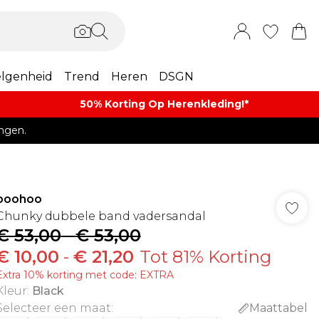
lgenheid
Trend
Heren
DSGN
50% Korting Op Herenkleding​!*​
ngen.
boohoo
Chunky dubbele band vadersandal
€ 53,00
-
€ 53,00
€ 10,00
-
€ 21,20
Tot 81% Korting
Extra 10% korting met code: EXTRA
Kleur
:
Black
Selecteer een maat
:
Maattabel