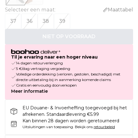
Selecteer een maat
:
Maattabel
37
36
38
39
NIET OP VOORRAAD
Til je ervaring naar een hoger niveau
14 dagen retourverlenging
5 €/dag vertraging vergoeding
Volledige orderdekking (verloren, gestolen, beschadigd) met
directe uitbetaling bij in aanmerking komende claims
Gratis en eenvoudig doorverkopen
Meer informatie
EU Douane- & Invoerheffing toegevoegd bij het
afrekenen. Standaardlevering €5.99
Kan binnen 28 dagen worden geretourneerd
Uitsluitingen van toepassing.
Bekijk ons
retourbeleid