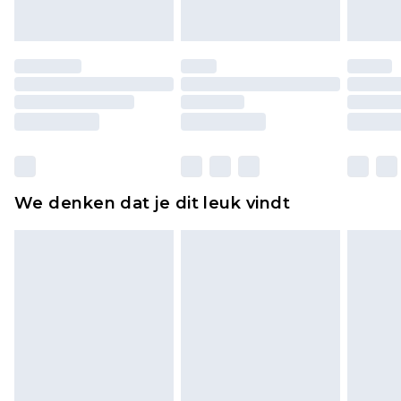
of is verbroken.
Schoenen en/of kledingstukken moeten
ongedragen en ongewassen zijn met de
originele labels eraan bevestigd. Schoenen
moeten ook binnenshuis worden gepast.
Huishoudelijke artikelen, zoals beddengoed,
matrassen, toppers en kussens, moeten
ongebruikt zijn en in de originele, ongeopende
We denken dat je dit leuk vindt
verpakking zitten. Dit heeft geen invloed op uw
wettelijke rechten.
Klik
hier
om ons volledige retourbeleid te
bekijken.