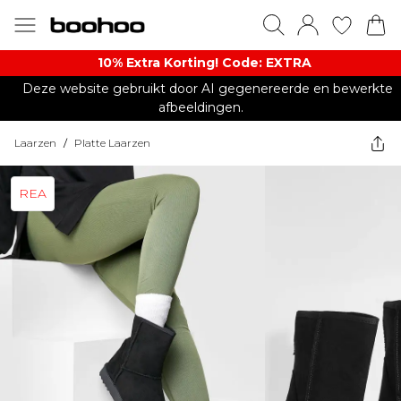
10% Extra Korting! Code: EXTRA​
Deze website gebruikt door AI gegenereerde en bewerkte
afbeeldingen.
Laarzen
/
Platte Laarzen
REA