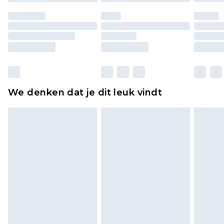
ongedragen en ongewassen zijn met de
originele labels eraan bevestigd. Schoenen
moeten ook binnenshuis worden gepast.
Huishoudelijke artikelen, zoals beddengoed,
matrassen, toppers en kussens, moeten
ongebruikt zijn en in de originele, ongeopende
We denken dat je dit leuk vindt
verpakking zitten. Dit heeft geen invloed op uw
wettelijke rechten.
Klik
hier
om ons volledige retourbeleid te
bekijken.