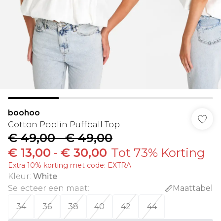
boohoo
Cotton Poplin Puffball Top
€ 49,00
-
€ 49,00
€ 13,00
-
€ 30,00
Tot 73% Korting
Extra 10% korting met code: EXTRA
Kleur
:
White
Selecteer een maat
:
Maattabel
34
36
38
40
42
44