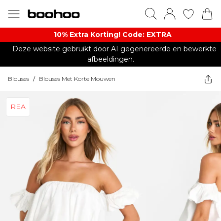
10% Extra Korting! Code: EXTRA​
Deze website gebruikt door AI gegenereerde en bewerkte
afbeeldingen.
Blouses
/
Blouses Met Korte Mouwen
REA