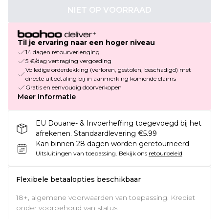
NIET OP VOORRAAD
Til je ervaring naar een hoger niveau
14 dagen retourverlenging
5 €/dag vertraging vergoeding
Volledige orderdekking (verloren, gestolen, beschadigd) met
directe uitbetaling bij in aanmerking komende claims
Gratis en eenvoudig doorverkopen
Meer informatie
EU Douane- & Invoerheffing toegevoegd bij het
afrekenen. Standaardlevering €5.99
Kan binnen 28 dagen worden geretourneerd
Uitsluitingen van toepassing.
Bekijk ons
retourbeleid
Flexibele betaalopties beschikbaar
18+, algemene voorwaarden van toepassing. Krediet
onder voorbehoud van status