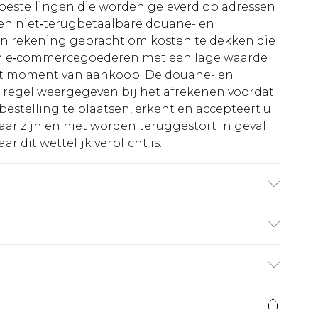
le bestellingen die worden geleverd op adressen
n niet‑terugbetaalbare douane- en
 in rekening gebracht om kosten te dekken die
an e‑commercegoederen met een lage waarde
et moment van aankoop. De douane- en
e regel weergegeven bij het afrekenen voordat
bestelling te plaatsen, erkent en accepteert u
ar zijn en niet worden teruggestort in geval
r dit wettelijk verplicht is.
cryl, 1% elastaan. Machinewas. Model draagt
€5.99
 heeft 21 dagen vanaf de dag dat u het ontvangt
€14.99