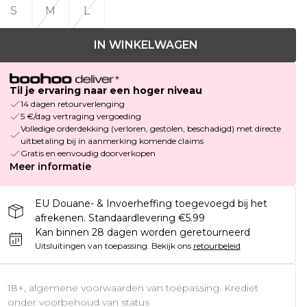
S
M
L
IN WINKELWAGEN
Til je ervaring naar een hoger niveau
14 dagen retourverlenging
5 €/dag vertraging vergoeding
Volledige orderdekking (verloren, gestolen, beschadigd) met directe
uitbetaling bij in aanmerking komende claims
Gratis en eenvoudig doorverkopen
Meer informatie
EU Douane- & Invoerheffing toegevoegd bij het
afrekenen. Standaardlevering €5.99
Kan binnen 28 dagen worden geretourneerd
Uitsluitingen van toepassing.
Bekijk ons
retourbeleid
18+, algemene voorwaarden van toepassing. Krediet
onder voorbehoud van status