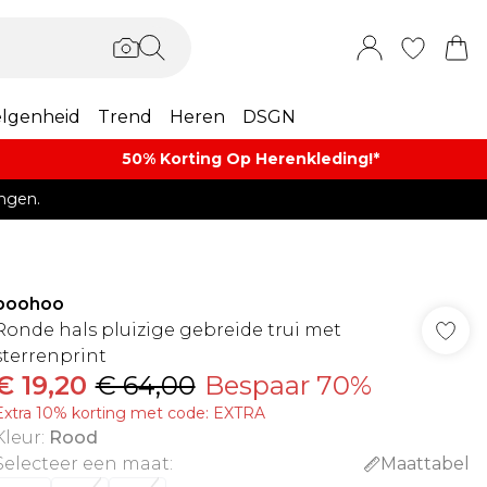
lgenheid
Trend
Heren
DSGN
50% Korting Op Herenkleding​!*​
ngen.
boohoo
Ronde hals pluizige gebreide trui met
sterrenprint
€ 19,20
€ 64,00
Bespaar 70%
Extra 10% korting met code: EXTRA
Kleur
:
Rood
Selecteer een maat
:
Maattabel