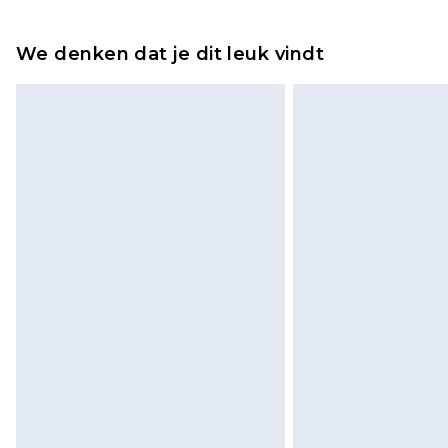
Tot 2 werkdagen
Houd er rekening mee dat er een 
wordt gebracht op uw terugbetal
We denken dat je dit leuk vindt
Let op, we kunnen geen restituti
cosmetica, piercingsieraden, sekssp
hygiënezegel niet op zijn plaats zit
Schoenen en/of kledingstukken 
de originele labels eraan bevest
gepast. Huishoudelijke artikelen,
kussens, moeten ongebruikt zijn 
zitten. Dit heeft geen invloed op u
Klik
hier
om ons volledige retourbe