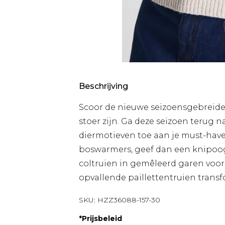
Beschrijving
Scoor de nieuwe seizoensgebreide 
stoer zijn. Ga deze seizoen terug n
diermotieven toe aan je must-have
boswarmers, geef dan een knipoog
coltruien in gemêleerd garen voor 
opvallende paillettentruien transf
SKU:
HZZ36088-157-30
*
Prijsbeleid