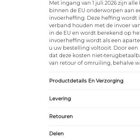
Met ingang van 1 juli 2026 zijn al
binnen de EU onderworpen aan ee
invoerheffing. Deze heffing wordt
verband houden met de invoer v
in de EU en wordt berekend op h
invoerheffing wordt als een apart
u uw bestelling voltooit. Door een 
dat deze kosten niet‑terugbetaalba
van retour of omruiling, behalve waa
Productdetails En Verzorging
50% polyamide, 41% polyester, 8% a
Levering
maat M
Standaardlevering Nederland
Retouren
Tot 5 werkdagen
Is er iets niet helemaal in orde? U
Delen
Expressdienst Nederland
om iets terug te sturen.