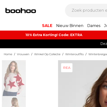
SALE
Nieuw Binnen
Dames
J
10% Extra Korting! Code: EXTRA​
Dez
Home
/
Vrouwen
/
Winkel Op Collectie
/
Winteroutfits
/
Winterbreigo
REA