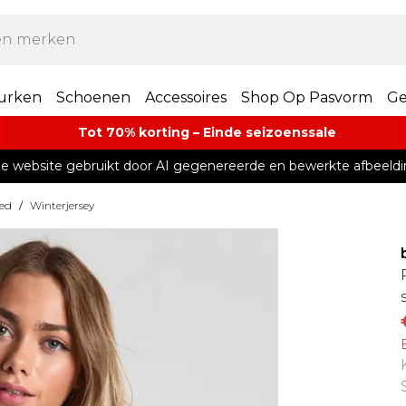
urken
Schoenen
Accessoires
Shop Op Pasvorm
Ge
Tot 70% korting – Einde seizoenssale
e website gebruikt door AI gegenereerde en bewerkte afbeeldi
ed
/
Winterjersey