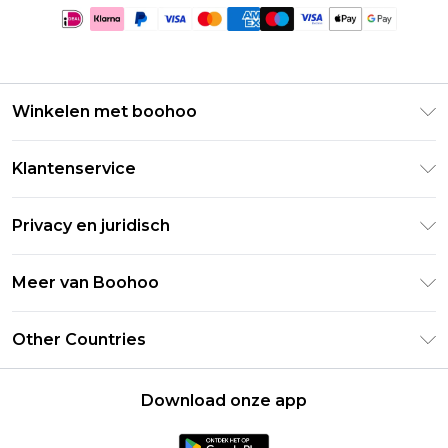
Winkelen met boohoo
Klarna
Klantenservice
Clearpay
Retourneer uw bestelling
Studentenkorting - Student Beans
Privacy en juridisch
Veelgestelde vragen
Studentenkorting - UNiDAYS
Privacybeleid
Leveringsinformatie
Meer van Boohoo
Boohoo App
Algemene voorwaarden
Retourinformatie
Maatgids
Verklaring over moderne slavernij
Over cookies
Other Countries
Neem contact met ons op
Carrières bij Boohoo
Gebruiksvoorwaarden
United States
Producten
Download onze app
France
Ireland