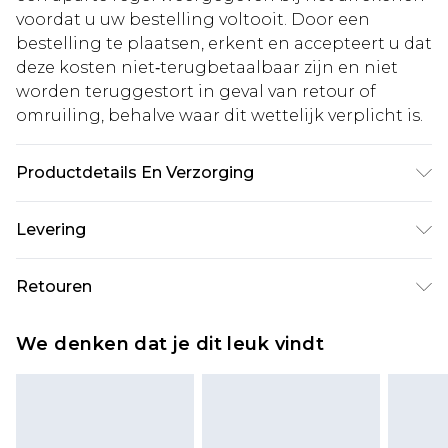
voordat u uw bestelling voltooit. Door een
bestelling te plaatsen, erkent en accepteert u dat
deze kosten niet‑terugbetaalbaar zijn en niet
worden teruggestort in geval van retour of
omruiling, behalve waar dit wettelijk verplicht is.
Productdetails En Verzorging
Basis: 95% polyester, 5% elastaan
Levering
Machinewasbaar. Model draagt maat 10.
Standaardlevering Nederland
€5.99
Retouren
Tot 5 werkdagen
Is er iets niet helemaal in orde? U heeft 21 dagen
Expressdienst Nederland
€14.99
We denken dat je dit leuk vindt
vanaf de dag dat u het ontvangt om iets terug te
Tot 2 werkdagen
sturen.
Houd er rekening mee dat er een retourkosten
van €7 per pakket in mindering wordt gebracht