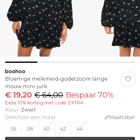
boohoo
Bloemige melkmeid-godetzoom lange
mouw mini-jurk
€ 19,20
€ 64,00
Bespaar 70%
Extra 10% korting met code: EXTRA
Kleur
:
Zwart
Selecteer een maat
:
Maattabel
36
38
40
42
44