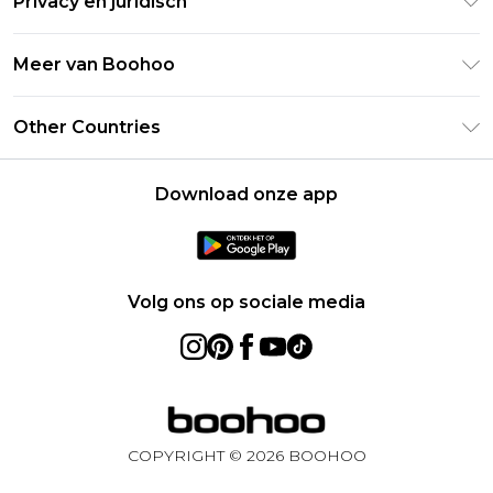
Privacy en juridisch
Veelgestelde vragen
Studentenkorting - UNiDAYS
Privacybeleid
Leveringsinformatie
Meer van Boohoo
Boohoo App
Algemene voorwaarden
Retourinformatie
Maatgids
Verklaring over moderne slavernij
Over cookies
Other Countries
Neem contact met ons op
Carrières bij Boohoo
Gebruiksvoorwaarden
United States
Producten
Download onze app
France
Ireland
Netherlands
Volg ons op sociale media
Australia
Sweden
Germany
COPYRIGHT ©
2026
BOOHOO