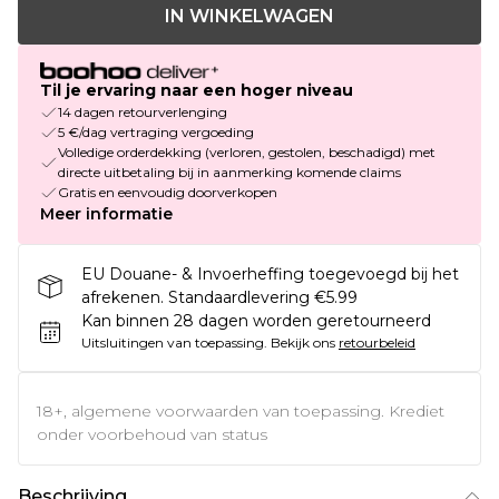
IN WINKELWAGEN
Til je ervaring naar een hoger niveau
14 dagen retourverlenging
5 €/dag vertraging vergoeding
Volledige orderdekking (verloren, gestolen, beschadigd) met
directe uitbetaling bij in aanmerking komende claims
Gratis en eenvoudig doorverkopen
Meer informatie
EU Douane- & Invoerheffing toegevoegd bij het
afrekenen. Standaardlevering €5.99
Kan binnen 28 dagen worden geretourneerd
Uitsluitingen van toepassing.
Bekijk ons
retourbeleid
18+, algemene voorwaarden van toepassing. Krediet
onder voorbehoud van status
Beschrijving