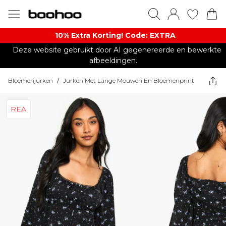
10% Extra Korting! Code: EXTRA​
Deze website gebruikt door AI gegenereerde en bewerkte
afbeeldingen.
Bloemenjurken
/
Jurken Met Lange Mouwen En Bloemenprint
REA