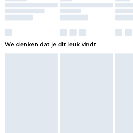
originele labels eraan bevestigd. Schoenen
moeten ook binnenshuis worden gepast.
Huishoudelijke artikelen, zoals beddengoed,
matrassen, toppers en kussens, moeten
ongebruikt zijn en in de originele, ongeopende
We denken dat je dit leuk vindt
verpakking zitten. Dit heeft geen invloed op uw
wettelijke rechten.
Klik
hier
om ons volledige retourbeleid te
bekijken.