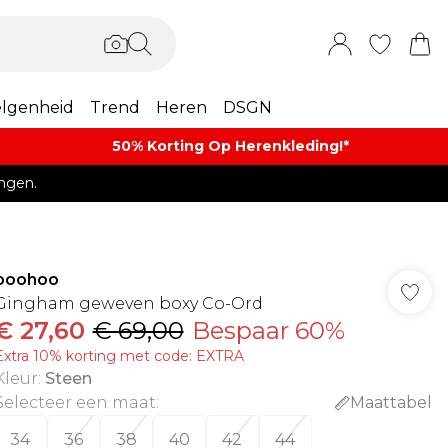
lgenheid
Trend
Heren
DSGN
50% Korting Op Herenkleding​!*​
ngen.
boohoo
Gingham geweven boxy Co-Ord
€ 27,60
€ 69,00
Bespaar 60%
Extra 10% korting met code: EXTRA
Kleur
:
Steen
Selecteer een maat
:
Maattabel
34
36
38
40
42
44