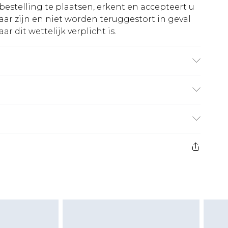
bestelling te plaatsen, erkent en accepteert u
ar zijn en niet worden teruggestort in geval
r dit wettelijk verplicht is.
bare kleuren. Model draagt UK maat 10.
€5.99
 heeft 21 dagen vanaf de dag dat u het ontvangt
€14.99
retourkosten van €7 per pakket in mindering
ingsbedrag.
es aanbieden voor modieuze gezichtsmaskers,
eeltjes, en badkleding of lingerie als de
 of is verbroken.