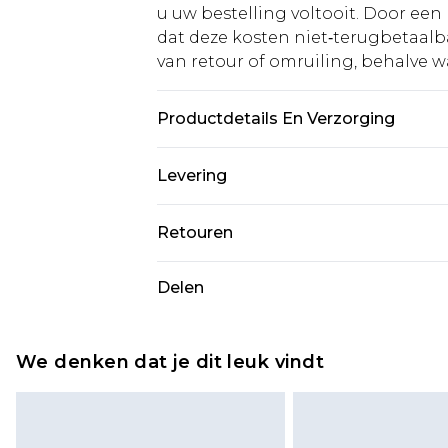
u uw bestelling voltooit. Door een 
dat deze kosten niet‑terugbetaalba
van retour of omruiling, behalve waa
Productdetails En Verzorging
100% katoen. Wassen met vergelijk
Levering
Standaardlevering Nederland
Retouren
Tot 5 werkdagen
Is er iets niet helemaal in orde? U
Delen
Expressdienst Nederland
om iets terug te sturen.
Tot 2 werkdagen
Houd er rekening mee dat er een 
wordt gebracht op uw terugbetal
We denken dat je dit leuk vindt
Let op, we kunnen geen restituti
cosmetica, piercingsieraden, sekssp
hygiënezegel niet op zijn plaats zit