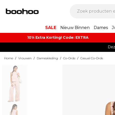
SALE
Nieuw Binnen
Dames
J
10% Extra Korting! Code: EXTRA​
Dez
Home
/
Vrouwen
/
Dameskleding
/
Co-Ords
/
Casual Co-Ords