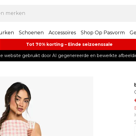
urken
Schoenen
Accessoires
Shop Op Pasvorm
Ge
Tot 70% korting – Einde seizoenssale
e website gebruikt door AI gegenereerde en bewerkte afbeeldi