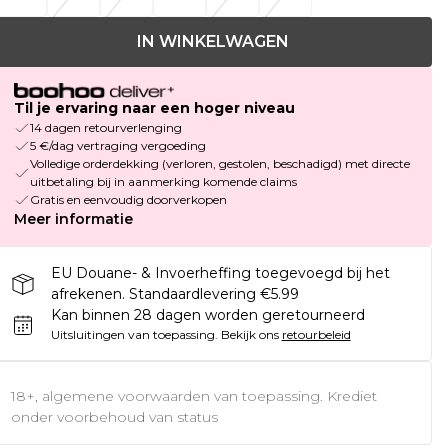
IN WINKELWAGEN
Til je ervaring naar een hoger niveau
14 dagen retourverlenging
5 €/dag vertraging vergoeding
Volledige orderdekking (verloren, gestolen, beschadigd) met directe
uitbetaling bij in aanmerking komende claims
Gratis en eenvoudig doorverkopen
Meer informatie
EU Douane- & Invoerheffing toegevoegd bij het
afrekenen. Standaardlevering €5.99
Kan binnen 28 dagen worden geretourneerd
Uitsluitingen van toepassing.
Bekijk ons
retourbeleid
18+, algemene voorwaarden van toepassing. Krediet
onder voorbehoud van status