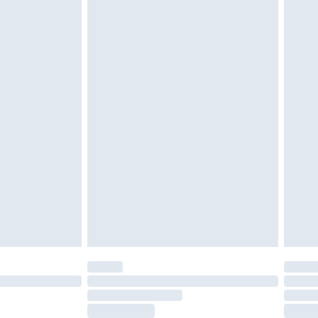
moeten ongedragen en ongewassen zijn met
igd. Schoenen moeten ook binnenshuis worden
 zoals beddengoed, matrassen, toppers en
en in de originele, ongeopende verpakking
w wettelijke rechten.
leid te bekijken.