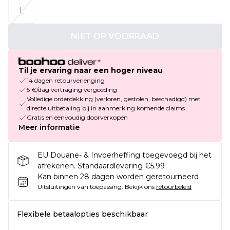
L
NIET OP VOORRAAD
Til je ervaring naar een hoger niveau
14 dagen retourverlenging
5 €/dag vertraging vergoeding
Volledige orderdekking (verloren, gestolen, beschadigd) met
directe uitbetaling bij in aanmerking komende claims
Gratis en eenvoudig doorverkopen
Meer informatie
EU Douane- & Invoerheffing toegevoegd bij het
afrekenen. Standaardlevering €5.99
Kan binnen 28 dagen worden geretourneerd
Uitsluitingen van toepassing.
Bekijk ons
retourbeleid
Flexibele betaalopties beschikbaar