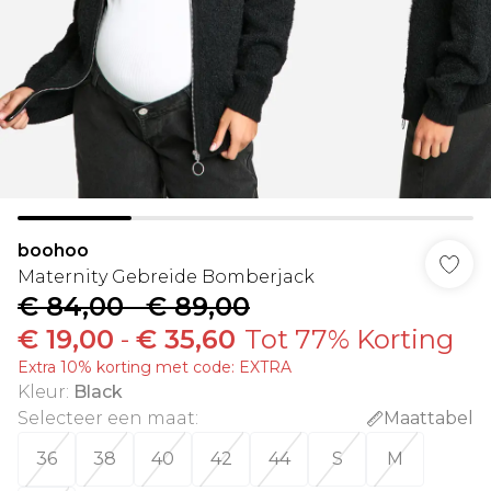
boohoo
Maternity Gebreide Bomberjack
€ 84,00
-
€ 89,00
€ 19,00
-
€ 35,60
Tot 77% Korting
Extra 10% korting met code: EXTRA
Kleur
:
Black
Selecteer een maat
:
Maattabel
36
38
40
42
44
S
M