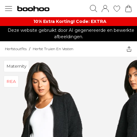
10% Extra Korting! Code: EXTRA​
Deze website gebruikt door AI gegenereerde en bewerkte
afbeeldingen.
Herfstoutfits
/
Herfst Truien En Vesten
Maternity
REA