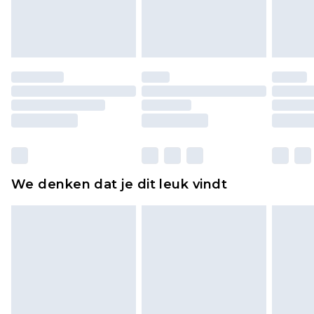
lingerie als de hygiënezegel niet op zijn plaats zit
of is verbroken.
Schoenen en/of kledingstukken moeten
ongedragen en ongewassen zijn met de
originele labels eraan bevestigd. Schoenen
moeten ook binnenshuis worden gepast.
Huishoudelijke artikelen, zoals beddengoed,
matrassen, toppers en kussens, moeten
ongebruikt zijn en in de originele, ongeopende
We denken dat je dit leuk vindt
verpakking zitten. Dit heeft geen invloed op uw
wettelijke rechten.
Klik
hier
om ons volledige retourbeleid te
bekijken.