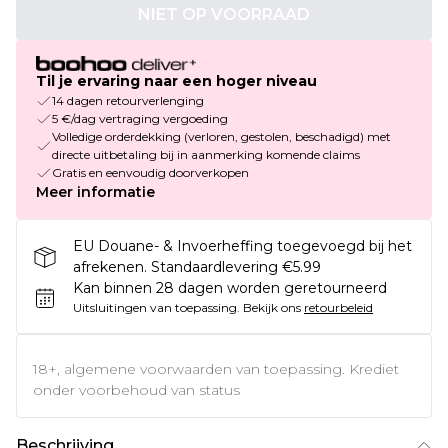
NIET OP VOORRAAD
Til je ervaring naar een hoger niveau
14 dagen retourverlenging
5 €/dag vertraging vergoeding
Volledige orderdekking (verloren, gestolen, beschadigd) met
directe uitbetaling bij in aanmerking komende claims
Gratis en eenvoudig doorverkopen
Meer informatie
EU Douane- & Invoerheffing toegevoegd bij het
afrekenen. Standaardlevering €5.99
Kan binnen 28 dagen worden geretourneerd
Uitsluitingen van toepassing.
Bekijk ons
retourbeleid
18+, algemene voorwaarden van toepassing. Krediet
onder voorbehoud van status
Beschrijving