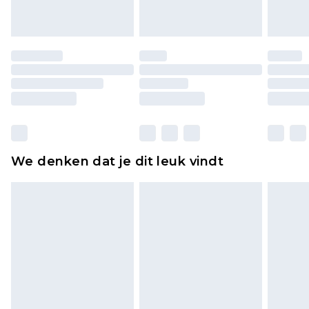
of is verbroken.
Schoenen en/of kledingstukken moeten
ongedragen en ongewassen zijn met de
originele labels eraan bevestigd. Schoenen
moeten ook binnenshuis worden gepast.
Huishoudelijke artikelen, zoals beddengoed,
matrassen, toppers en kussens, moeten
ongebruikt zijn en in de originele, ongeopende
We denken dat je dit leuk vindt
verpakking zitten. Dit heeft geen invloed op uw
wettelijke rechten.
Klik
hier
om ons volledige retourbeleid te
bekijken.