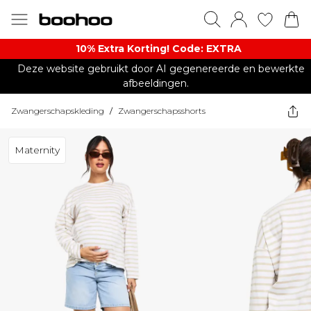
10% Extra Korting! Code: EXTRA​
Deze website gebruikt door AI gegenereerde en bewerkte
afbeeldingen.
Zwangerschapskleding
/
Zwangerschapsshorts
Maternity