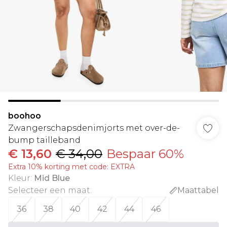
boohoo
Zwangerschapsdenimjorts met over-de-
bump tailleband
€ 13,60
€ 34,00
Bespaar 60%
Extra 10% korting met code: EXTRA
Kleur
:
Mid Blue
Selecteer een maat
:
Maattabel
36
38
40
42
44
46