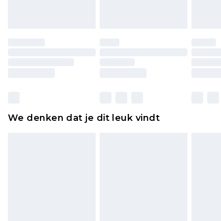
of is verbroken.
Schoenen en/of kledingstukken moeten
ongedragen en ongewassen zijn met de
originele labels eraan bevestigd. Schoenen
moeten ook binnenshuis worden gepast.
Huishoudelijke artikelen, zoals beddengoed,
matrassen, toppers en kussens, moeten
ongebruikt zijn en in de originele, ongeopende
We denken dat je dit leuk vindt
verpakking zitten. Dit heeft geen invloed op uw
wettelijke rechten.
Klik
hier
om ons volledige retourbeleid te
bekijken.