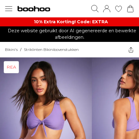
10% Extra Korting! Code: EXTRA​
Deze website gebruikt door AI gegenereerde en bewerkte
afbeeldingen.
Bikini's
/
Striklinten Bikinibovenstukken
REA