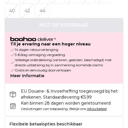
40
42
44
NIET OP VOORRAAD
Til je ervaring naar een hoger niveau
14 dagen retourverlenging
5 €/dag vertraging vergoeding
Volledige orderdekking (verloren, gestolen, beschadigd) met
directe uitbetaling bij in aanmerking komende claims
Gratis en eenvoudig doorverkopen
Meer informatie
EU Douane- & Invoerheffing toegevoegd bij het
afrekenen. Standaardlevering €5.99
Kan binnen 28 dagen worden geretourneerd
Uitsluitingen van toepassing.
Bekijk ons
retourbeleid
Flexibele betaalopties beschikbaar