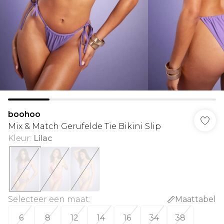
boohoo
Mix & Match Gerufelde Tie Bikini Slip
Kleur
:
Lilac
Selecteer een maat
:
Maattabel
6
8
12
14
16
34
38