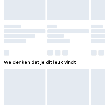
lingerie als de hygiënezegel niet op zijn plaats zit
of is verbroken.
Schoenen en/of kledingstukken moeten
ongedragen en ongewassen zijn met de
originele labels eraan bevestigd. Schoenen
moeten ook binnenshuis worden gepast.
Huishoudelijke artikelen, zoals beddengoed,
matrassen, toppers en kussens, moeten
ongebruikt zijn en in de originele, ongeopende
We denken dat je dit leuk vindt
verpakking zitten. Dit heeft geen invloed op uw
wettelijke rechten.
Klik
hier
om ons volledige retourbeleid te
bekijken.