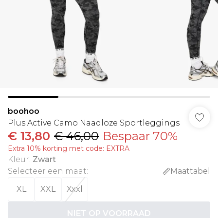
boohoo
Plus Active Camo Naadloze Sportleggings
€ 13,80
€ 46,00
Bespaar 70%
Extra 10% korting met code: EXTRA
Kleur
:
Zwart
Selecteer een maat
:
Maattabel
XL
XXL
Xxxl
NIET OP VOORRAAD