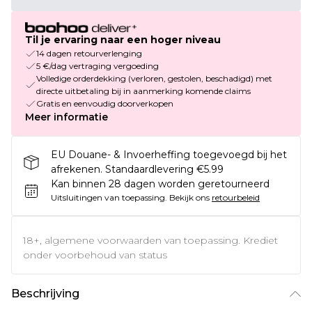
Til je ervaring naar een hoger niveau
14 dagen retourverlenging
5 €/dag vertraging vergoeding
Volledige orderdekking (verloren, gestolen, beschadigd) met
directe uitbetaling bij in aanmerking komende claims
Gratis en eenvoudig doorverkopen
Meer informatie
EU Douane- & Invoerheffing toegevoegd bij het
afrekenen. Standaardlevering €5.99
Kan binnen 28 dagen worden geretourneerd
Uitsluitingen van toepassing.
Bekijk ons
retourbeleid
18+, algemene voorwaarden van toepassing. Krediet
onder voorbehoud van status
Beschrijving