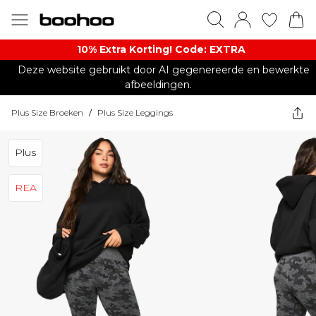
10% Extra Korting! Code: EXTRA​
Deze website gebruikt door AI gegenereerde en bewerkte
afbeeldingen.
Plus Size Broeken
/
Plus Size Leggings
Plus
REA