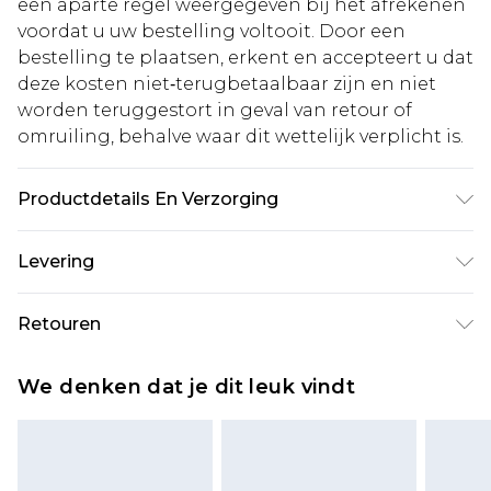
een aparte regel weergegeven bij het afrekenen
voordat u uw bestelling voltooit. Door een
bestelling te plaatsen, erkent en accepteert u dat
deze kosten niet‑terugbetaalbaar zijn en niet
worden teruggestort in geval van retour of
omruiling, behalve waar dit wettelijk verplicht is.
Productdetails En Verzorging
100% Polyester
Levering
Standaardlevering Nederland
€5.99
Retouren
Tot 5 werkdagen
Is er iets niet helemaal in orde? U heeft 21 dagen
Expressdienst Nederland
€14.99
We denken dat je dit leuk vindt
vanaf de dag dat u het ontvangt om iets terug te
Tot 2 werkdagen
sturen.
Houd er rekening mee dat er een retourkosten