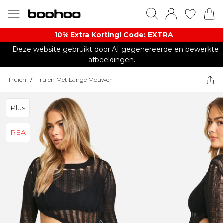
10% Extra Korting! Code: EXTRA​
Deze website gebruikt door AI gegenereerde en bewerkte
afbeeldingen.
Truien
/
Truien Met Lange Mouwen
Plus
REA