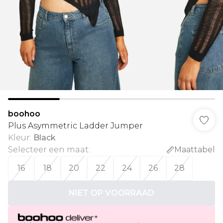
boohoo
Plus Asymmetric Ladder Jumper
Kleur
:
Black
Selecteer een maat
:
Maattabel
16
18
20
22
24
26
28
NIET OP VOORRAAD