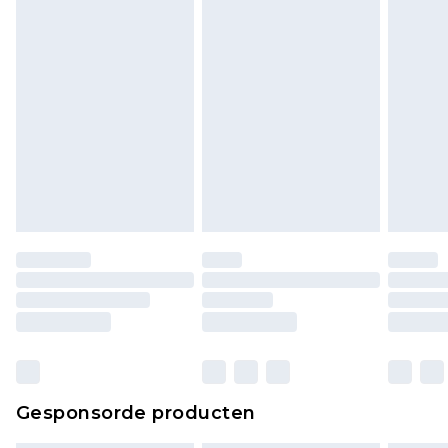
Klik
hier
om ons volledige retourbeleid te
bekijken.
Gesponsorde producten