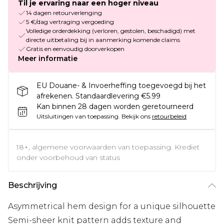
Til je ervaring naar een hoger niveau
14 dagen retourverlenging
5 €/dag vertraging vergoeding
Volledige orderdekking (verloren, gestolen, beschadigd) met
directe uitbetaling bij in aanmerking komende claims
Gratis en eenvoudig doorverkopen
Meer informatie
EU Douane- & Invoerheffing toegevoegd bij het
afrekenen. Standaardlevering €5.99
Kan binnen 28 dagen worden geretourneerd
Uitsluitingen van toepassing.
Bekijk ons
retourbeleid
18+, algemene voorwaarden van toepassing. Krediet
onder voorbehoud van status
Beschrijving
Asymmetrical hem design for a unique silhouette
Semi-sheer knit pattern adds texture and