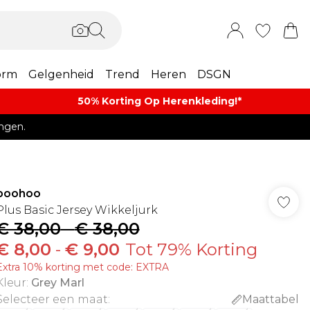
orm
Gelgenheid
Trend
Heren
DSGN
50% Korting Op Herenkleding​!*​
ngen.
boohoo
Plus Basic Jersey Wikkeljurk
€ 38,00
-
€ 38,00
€ 8,00
-
€ 9,00
Tot 79% Korting
Extra 10% korting met code: EXTRA
Kleur
:
Grey Marl
Selecteer een maat
:
Maattabel