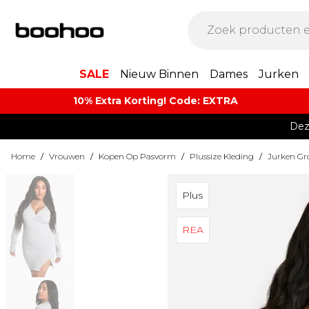
SALE
Nieuw Binnen
Dames
Jurken
10% Extra Korting! Code: EXTRA​
Dez
Home
/
Vrouwen
/
Kopen Op Pasvorm
/
Plussize Kleding
/
Jurken Gr
Plus
REA