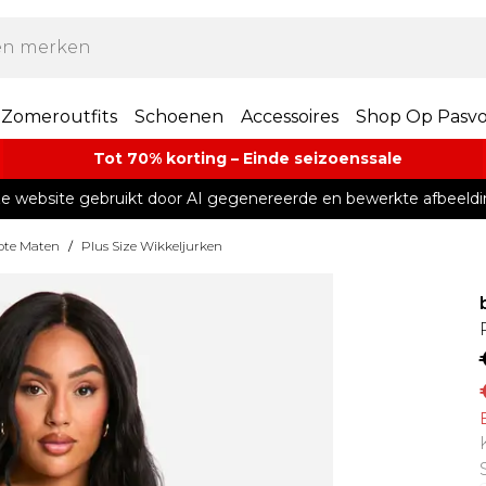
Zomeroutfits
Schoenen
Accessoires
Shop Op Pasv
Tot 70% korting – Einde seizoenssale
e website gebruikt door AI gegenereerde en bewerkte afbeeldi
ote Maten
/
Plus Size Wikkeljurken