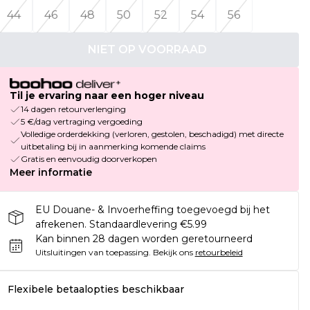
44
46
48
50
52
54
56
NIET OP VOORRAAD
Til je ervaring naar een hoger niveau
14 dagen retourverlenging
5 €/dag vertraging vergoeding
Volledige orderdekking (verloren, gestolen, beschadigd) met directe
uitbetaling bij in aanmerking komende claims
Gratis en eenvoudig doorverkopen
Meer informatie
EU Douane- & Invoerheffing toegevoegd bij het
afrekenen. Standaardlevering €5.99
Kan binnen 28 dagen worden geretourneerd
Uitsluitingen van toepassing.
Bekijk ons
retourbeleid
Flexibele betaalopties beschikbaar