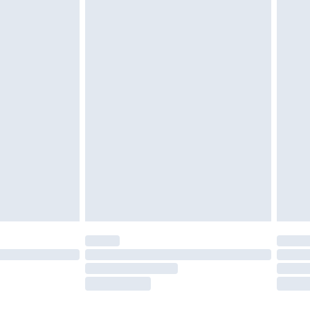
igd. Schoenen moeten ook binnenshuis worden
 zoals beddengoed, matrassen, toppers en
en in de originele, ongeopende verpakking
w wettelijke rechten.
leid te bekijken.