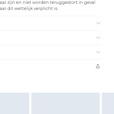
ar zijn en niet worden teruggestort in geval
r dit wettelijk verplicht is.
ASTANE. Machinewasbaar. Model draagt UK
€5.99
 heeft 21 dagen vanaf de dag dat u het ontvangt
€14.99
retourkosten van €7 per pakket in mindering
ingsbedrag.
es aanbieden voor modieuze gezichtsmaskers,
eeltjes, en badkleding of lingerie als de
 of is verbroken.
moeten ongedragen en ongewassen zijn met