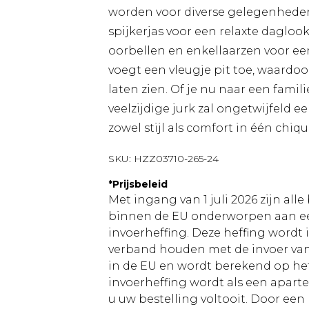
worden voor diverse gelegenhede
spijkerjas voor een relaxte daglo
oorbellen en enkellaarzen voor een
voegt een vleugje pit toe, waardoor
laten zien. Of je nu naar een famil
veelzijdige jurk zal ongetwijfeld 
zowel stijl als comfort in één chiq
SKU:
HZZ03710-265-24
*
Prijsbeleid
Met ingang van 1 juli 2026 zijn al
binnen de EU onderworpen aan ee
invoerheffing. Deze heffing wordt
verband houden met de invoer v
in de EU en wordt berekend op h
invoerheffing wordt als een apart
u uw bestelling voltooit. Door een 