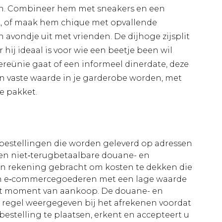
n. Combineer hem met sneakers en een
ok, of maak hem chique met opvallende
 avondje uit met vrienden. De dijhoge zijsplit
 hij ideaal is voor wie een beetje been wil
iereünie gaat of een informeel dinerdate, deze
een vaste waarde in je garderobe worden, met
ue pakket.
le bestellingen die worden geleverd op adressen
n niet‑terugbetaalbare douane- en
 in rekening gebracht om kosten te dekken die
an e‑commercegoederen met een lage waarde
et moment van aankoop. De douane- en
e regel weergegeven bij het afrekenen voordat
bestelling te plaatsen, erkent en accepteert u