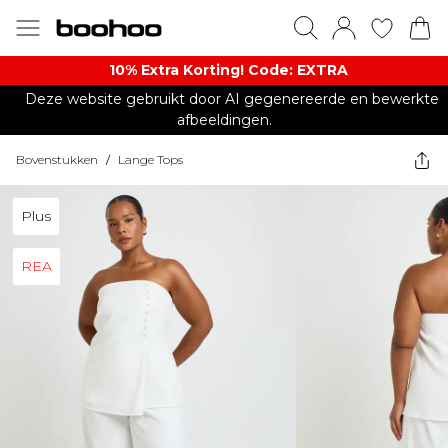
10% Extra Korting! Code: EXTRA​
Deze website gebruikt door AI gegenereerde en bewerkte
afbeeldingen.
Bovenstukken
/
Lange Tops
Plus
REA