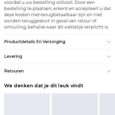
voordat u uw bestelling voltooit. Door een
bestelling te plaatsen, erkent en accepteert u dat
deze kosten niet‑terugbetaalbaar zijn en niet
worden teruggestort in geval van retour of
omruiling, behalve waar dit wettelijk verplicht is.
Productdetails En Verzorging
Buitenstof en voering: 100% polyester.
Levering
Machinewasbaar. Model draagt maat 16.
Standaardlevering Nederland
€5.99
Retouren
Tot 5 werkdagen
Is er iets niet helemaal in orde? U heeft 21 dagen
Expressdienst Nederland
€14.99
We denken dat je dit leuk vindt
vanaf de dag dat u het ontvangt om iets terug te
Tot 2 werkdagen
sturen.
Houd er rekening mee dat er een retourkosten
van €7 per pakket in mindering wordt gebracht