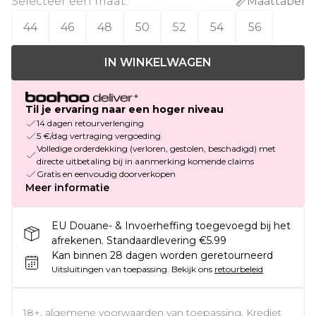
Selecteer een maat
:
Maattabel
44
46
48
50
52
54
56
IN WINKELWAGEN
Til je ervaring naar een hoger niveau
14 dagen retourverlenging
5 €/dag vertraging vergoeding
Volledige orderdekking (verloren, gestolen, beschadigd) met
directe uitbetaling bij in aanmerking komende claims
Gratis en eenvoudig doorverkopen
Meer informatie
EU Douane- & Invoerheffing toegevoegd bij het
afrekenen. Standaardlevering €5.99
Kan binnen 28 dagen worden geretourneerd
Uitsluitingen van toepassing.
Bekijk ons
retourbeleid
18+, algemene voorwaarden van toepassing. Krediet