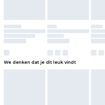
lingerie als de hygiënezegel niet op zijn plaats zit
of is verbroken.
Schoenen en/of kledingstukken moeten
ongedragen en ongewassen zijn met de
originele labels eraan bevestigd. Schoenen
moeten ook binnenshuis worden gepast.
Huishoudelijke artikelen, zoals beddengoed,
matrassen, toppers en kussens, moeten
ongebruikt zijn en in de originele, ongeopende
We denken dat je dit leuk vindt
verpakking zitten. Dit heeft geen invloed op uw
wettelijke rechten.
Klik
hier
om ons volledige retourbeleid te
bekijken.