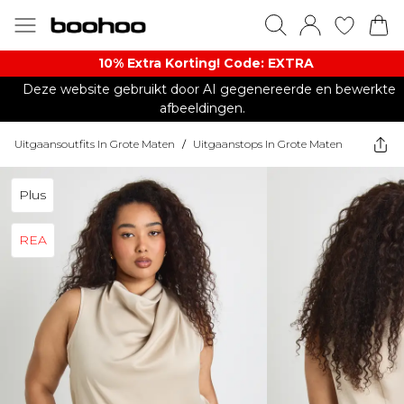
10% Extra Korting! Code: EXTRA​
Deze website gebruikt door AI gegenereerde en bewerkte
afbeeldingen.
Uitgaansoutfits In Grote Maten
/
Uitgaanstops In Grote Maten
Plus
REA