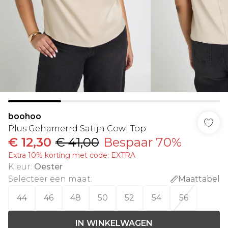
boohoo
Plus Gehamerrd Satijn Cowl Top
€ 12,30
€ 41,00
Bespaar 70%
Extra 10% korting met code: EXTRA
Kleur
:
Oester
Selecteer een maat
:
Maattabel
44
46
48
50
52
54
56
IN WINKELWAGEN