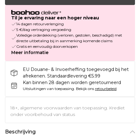
Til je ervaring naar een hoger niveau
14 dagen retourverlenging
5 €/dag vertraging vergoeding
Volledige orderdekking (verloren, gestolen, beschadigd) met
directe uitbetaling bij in aanmerking komende claims
Gratis en eenvoudig doorverkopen
Meer informatie
EU Douane- & Invoerheffing toegevoegd bij het
afrekenen. Standaardlevering €5.99
Kan binnen 28 dagen worden geretourneerd
Uitsluitingen van toepassing.
Bekijk ons
retourbeleid
18+, algemene voorwaarden van toepassing. Krediet
onder voorbehoud van status
Beschrijving