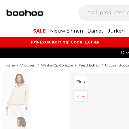
SALE
Nieuw Binnen
Dames
Jurken
10% Extra Korting! Code: EXTRA​
Dez
Home
/
Vrouwen
/
Winkel Op Collectie
/
Feestkleding
/
Uitgaanstopp
Plus
REA