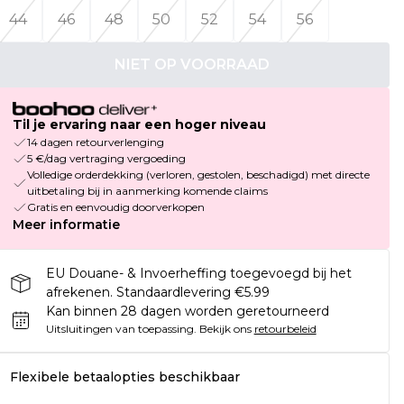
44
46
48
50
52
54
56
NIET OP VOORRAAD
Til je ervaring naar een hoger niveau
14 dagen retourverlenging
5 €/dag vertraging vergoeding
Volledige orderdekking (verloren, gestolen, beschadigd) met directe
uitbetaling bij in aanmerking komende claims
Gratis en eenvoudig doorverkopen
Meer informatie
EU Douane- & Invoerheffing toegevoegd bij het
afrekenen. Standaardlevering €5.99
Kan binnen 28 dagen worden geretourneerd
Uitsluitingen van toepassing.
Bekijk ons
retourbeleid
Flexibele betaalopties beschikbaar