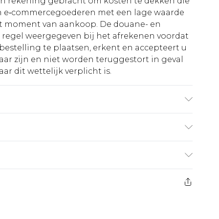
 in rekening gebracht om kosten te dekken die
an e‑commercegoederen met een lage waarde
et moment van aankoop. De douane- en
e regel weergegeven bij het afrekenen voordat
bestelling te plaatsen, erkent en accepteert u
ar zijn en niet worden teruggestort in geval
r dit wettelijk verplicht is.
€5.99
 heeft 21 dagen vanaf de dag dat u het ontvangt
€14.99
retourkosten van €7 per pakket in mindering
ingsbedrag.