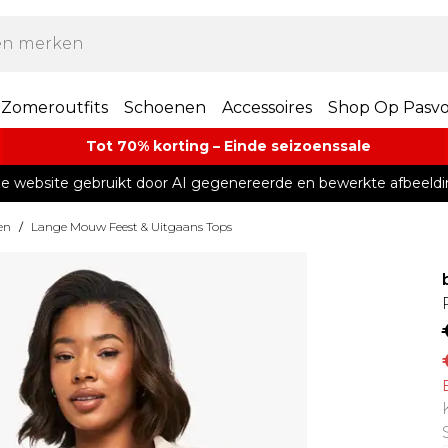
Zomeroutfits
Schoenen
Accessoires
Shop Op Pasv
Tot 70% korting – Einde seizoenssale
e website gebruikt door AI gegenereerde en bewerkte afbeeldi
en
/
Lange Mouw Feest & Uitgaans Tops