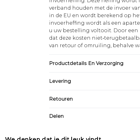
invoerheffing. Deze heffing wordt
verband houden met de invoer v
in de EU en wordt berekend op h
invoerheffing wordt als een apart
u uw bestelling voltooit. Door een 
dat deze kosten niet‑terugbetaalba
van retour of omruiling, behalve waa
Productdetails En Verzorging
70% acryl, 30% acryl
Levering
Standaardlevering Nederland
Retouren
Tot 5 werkdagen
Is er iets niet helemaal in orde? U
Delen
Expressdienst Nederland
om iets terug te sturen.
Tot 2 werkdagen
Houd er rekening mee dat er een 
wordt gebracht op uw terugbetal
We denken dat je dit leuk vindt