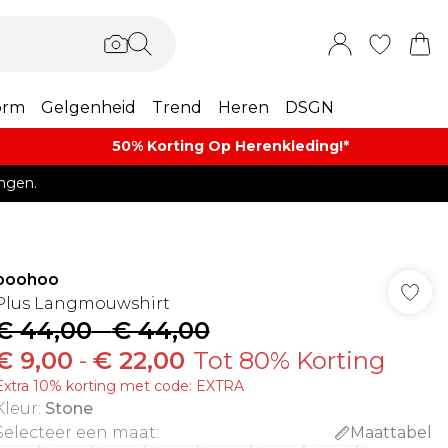
orm
Gelgenheid
Trend
Heren
DSGN
50% Korting Op Herenkleding​!*​
ngen.
boohoo
Plus Langmouwshirt
€ 44,00
-
€ 44,00
€ 9,00
-
€ 22,00
Tot 80% Korting
Extra 10% korting met code: EXTRA
Kleur
:
Stone
Selecteer een maat
:
Maattabel