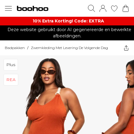
10% Extra Korting! Code: EXTRA​
Deze website gebruikt door AI gegenereerde en bewerkte
afbeeldingen.
Badpakken
/
Zwemkleding Met Levering De Volgende Dag
Plus
REA