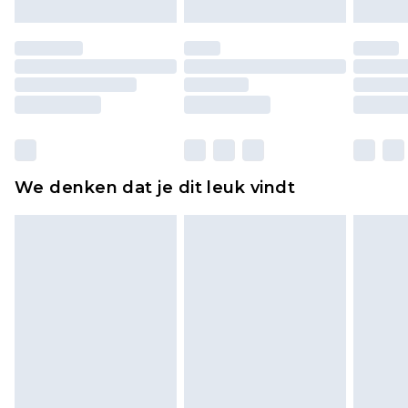
Schoenen en/of kledingstukken moeten
ongedragen en ongewassen zijn met de
originele labels eraan bevestigd. Schoenen
moeten ook binnenshuis worden gepast.
Huishoudelijke artikelen, zoals beddengoed,
matrassen, toppers en kussens, moeten
ongebruikt zijn en in de originele, ongeopende
We denken dat je dit leuk vindt
verpakking zitten. Dit heeft geen invloed op uw
wettelijke rechten.
Klik
hier
om ons volledige retourbeleid te
bekijken.