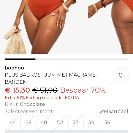
boohoo
PLUS BADKOSTUUM MET MACRAMÉ-
BANDEN
€ 15,30
€ 51,00
Bespaar 70%
Extra 10% korting met code: EXTRA
Kleur
:
Chocolate
Selecteer een maat
:
Maattabel
44
46
48
50
52
54
56