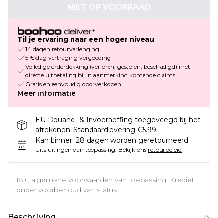
NIET OP VOORRAAD
Til je ervaring naar een hoger niveau
14 dagen retourverlenging
5 €/dag vertraging vergoeding
Volledige orderdekking (verloren, gestolen, beschadigd) met
directe uitbetaling bij in aanmerking komende claims
Gratis en eenvoudig doorverkopen
Meer informatie
EU Douane- & Invoerheffing toegevoegd bij het
afrekenen. Standaardlevering €5.99
Kan binnen 28 dagen worden geretourneerd
Uitsluitingen van toepassing.
Bekijk ons
retourbeleid
18+, algemene voorwaarden van toepassing. Krediet
onder voorbehoud van status
Beschrijving