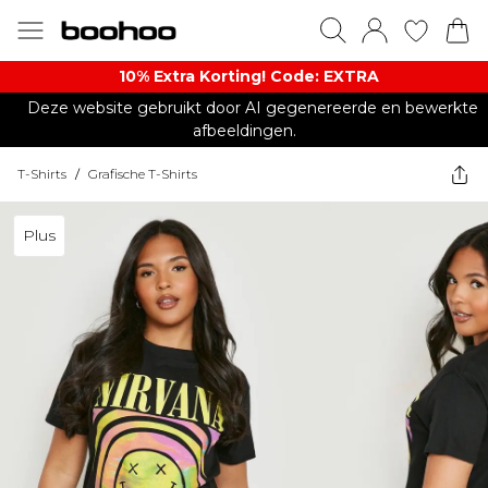
10% Extra Korting! Code: EXTRA​
Deze website gebruikt door AI gegenereerde en bewerkte
afbeeldingen.
T-Shirts
/
Grafische T-Shirts
Plus