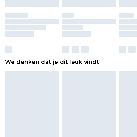
Schoenen en/of kledingstukken moeten
ongedragen en ongewassen zijn met de
originele labels eraan bevestigd. Schoenen
moeten ook binnenshuis worden gepast.
Huishoudelijke artikelen, zoals beddengoed,
matrassen, toppers en kussens, moeten
ongebruikt zijn en in de originele, ongeopende
We denken dat je dit leuk vindt
verpakking zitten. Dit heeft geen invloed op uw
wettelijke rechten.
Klik
hier
om ons volledige retourbeleid te
bekijken.