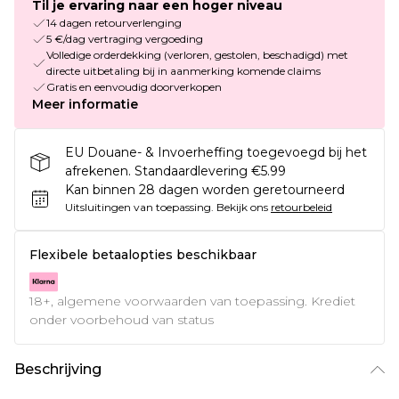
Til je ervaring naar een hoger niveau
14 dagen retourverlenging
5 €/dag vertraging vergoeding
Volledige orderdekking (verloren, gestolen, beschadigd) met
directe uitbetaling bij in aanmerking komende claims
Gratis en eenvoudig doorverkopen
Meer informatie
EU Douane- & Invoerheffing toegevoegd bij het
afrekenen. Standaardlevering €5.99
Kan binnen 28 dagen worden geretourneerd
Uitsluitingen van toepassing.
Bekijk ons
retourbeleid
Flexibele betaalopties beschikbaar
18+, algemene voorwaarden van toepassing. Krediet
onder voorbehoud van status
Beschrijving