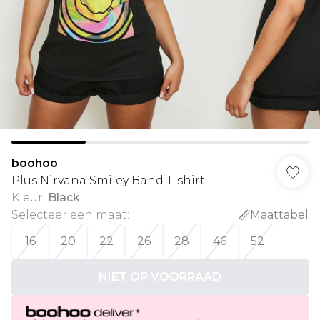
boohoo
Plus Nirvana Smiley Band T-shirt
Kleur
:
Black
Selecteer een maat
:
Maattabel
16
20
22
26
28
46
52
NIET OP VOORRAAD