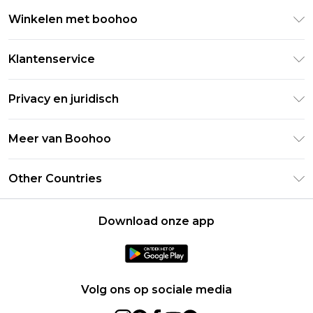
Winkelen met boohoo
Klarna
Klantenservice
Clearpay
Retourneer uw bestelling
Studentenkorting - Student Beans
Privacy en juridisch
Veelgestelde vragen
Studentenkorting - UNiDAYS
Privacybeleid
Leveringsinformatie
Meer van Boohoo
Boohoo App
Algemene voorwaarden
Retourinformatie
Maatgids
Verklaring over moderne slavernij
Over cookies
Other Countries
Neem contact met ons op
Carrières bij Boohoo
Gebruiksvoorwaarden
United States
Producten
Download onze app
France
Ireland
Netherlands
Volg ons op sociale media
Australia