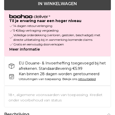
IN WINKELWAGEN
Til je ervaring naar een hoger niveau
14 dagen retourverlenging
5 €/dag vertraging vergoeding
Volledige orderdekking (verloren, gestolen, beschadigd) met
directe uitbetaling bij in aanmerking komende claims
Gratis en eenvoudig doorverkopen
Meer informatie
EU Douane- & Invoerheffing toegevoegd bij het
afrekenen. Standaardlevering €5.99
Kan binnen 28 dagen worden geretourneerd
Uitsluitingen van toepassing.
Bekijk ons
retourbeleid
18+, algemene voorwaarden van toepassing. Krediet
onder voorbehoud van status
Beschrijving