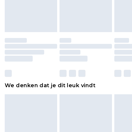
piercingsieraden, seksspeeltjes, en badkleding of
lingerie als de hygiënezegel niet op zijn plaats zit
of is verbroken.
Schoenen en/of kledingstukken moeten
ongedragen en ongewassen zijn met de
originele labels eraan bevestigd. Schoenen
moeten ook binnenshuis worden gepast.
Huishoudelijke artikelen, zoals beddengoed,
matrassen, toppers en kussens, moeten
ongebruikt zijn en in de originele, ongeopende
We denken dat je dit leuk vindt
verpakking zitten. Dit heeft geen invloed op uw
wettelijke rechten.
Klik
hier
om ons volledige retourbeleid te
bekijken.