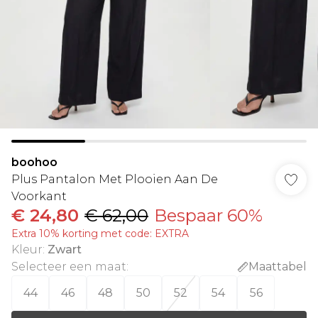
boohoo
Plus Pantalon Met Plooien Aan De
Voorkant
€ 24,80
€ 62,00
Bespaar 60%
Extra 10% korting met code: EXTRA
Kleur
:
Zwart
Selecteer een maat
:
Maattabel
44
46
48
50
52
54
56