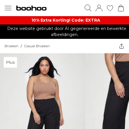
10% Extra Korting! Code: EXTRA​
Deze website gebruikt door AI gegenereerde en bewerkte
afbeeldingen.
Broeken
/
Casual Broeken
Plus