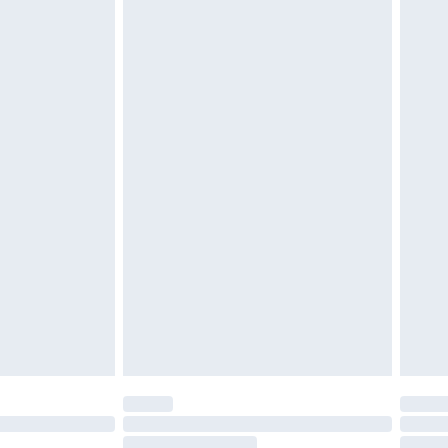
 of is verbroken.
moeten ongedragen en ongewassen zijn met
igd. Schoenen moeten ook binnenshuis worden
 zoals beddengoed, matrassen, toppers en
en in de originele, ongeopende verpakking
w wettelijke rechten.
leid te bekijken.