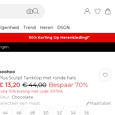
lgenheid
Trend
Heren
DSGN
50% Korting Op Herenkleding​!*​
ngen.
boohoo
Plus Sculpt Tanktop met ronde hals
€ 13,20
€ 44,00
Bespaar 70%
Extra 10% korting met code: EXTRA
Kleur
:
Chocolate
Selecteer een maat
:
Maattabel
44
46
48
50
52
54
56