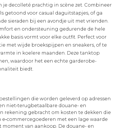
jn je decolleté prachtig in scène zet. Combineer
s getoond voor casual daguitstapjes, of ga
de sieraden bij een avondje uit met vrienden.
omfort en ondersteuning gedurende de hele
akke basis vormt voor elke outfit. Perfect voor
e met wijde broekspijpen en sneakers, of te
 warmte in koelere maanden. Deze tanktop
enen, waardoor het een echte garderobe-
onaliteit biedt.
le bestellingen die worden geleverd op adressen
n niet‑terugbetaalbare douane- en
 in rekening gebracht om kosten te dekken die
an e‑commercegoederen met een lage waarde
et moment van aankoop. De douane- en