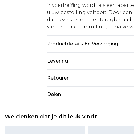
invoerheffing wordt als een apart
u uw bestelling voltooit. Door een 
dat deze kosten niet‑terugbetaalba
van retour of omruiling, behalve waa
Productdetails En Verzorging
100% Acryl
Levering
Standaardlevering Nederland
Retouren
Tot 5 werkdagen
Is er iets niet helemaal in orde? U
Delen
Expressdienst Nederland
om iets terug te sturen.
Tot 2 werkdagen
Houd er rekening mee dat er een 
wordt gebracht op uw terugbetal
We denken dat je dit leuk vindt
Let op, we kunnen geen restituti
cosmetica, piercingsieraden, sekssp