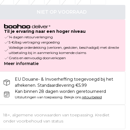
NIET OP VOORRAAD
Til je ervaring naar een hoger niveau
14 dagen retourverlenging
5 €/dag vertraging vergoeding
Volledige orderdekking (verloren, gestolen, beschadigd) met directe
uitbetaling bij in aanmerking komende claims
Gratis en eenvoudig doorverkopen
Meer informatie
EU Douane- & Invoerheffing toegevoegd bij het
afrekenen. Standaardlevering €5.99
Kan binnen 28 dagen worden geretourneerd
Uitsluitingen van toepassing.
Bekijk ons
retourbeleid
18+, algemene voorwaarden van toepassing. Krediet
onder voorbehoud van status