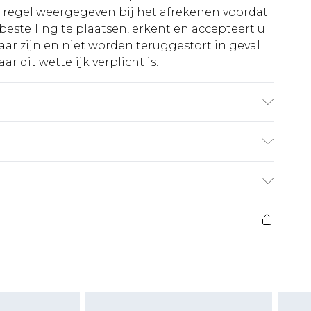
e regel weergegeven bij het afrekenen voordat
bestelling te plaatsen, erkent en accepteert u
ar zijn en niet worden teruggestort in geval
r dit wettelijk verplicht is.
€5.99
 heeft 21 dagen vanaf de dag dat u het ontvangt
€14.99
retourkosten van €7 per pakket in mindering
ingsbedrag.
es aanbieden voor modieuze gezichtsmaskers,
eeltjes, en badkleding of lingerie als de