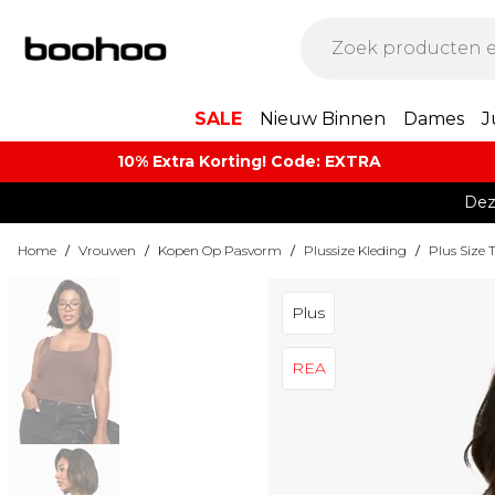
SALE
Nieuw Binnen
Dames
J
10% Extra Korting! Code: EXTRA​
Dez
Home
/
Vrouwen
/
Kopen Op Pasvorm
/
Plussize Kleding
/
Plus Size 
Plus
REA