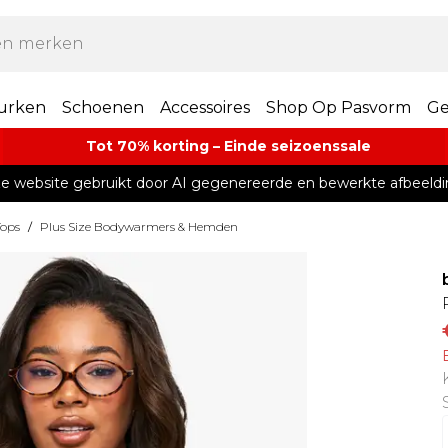
urken
Schoenen
Accessoires
Shop Op Pasvorm
Ge
Tot 70% korting – Einde seizoenssale
e website gebruikt door AI gegenereerde en bewerkte afbeeldi
Tops
/
Plus Size Bodywarmers & Hemden