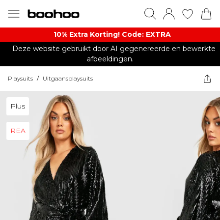
10% Extra Korting! Code: EXTRA​
Deze website gebruikt door AI gegenereerde en bewerkte
afbeeldingen.
Playsuits
/
Uitgaansplaysuits
Plus
REA