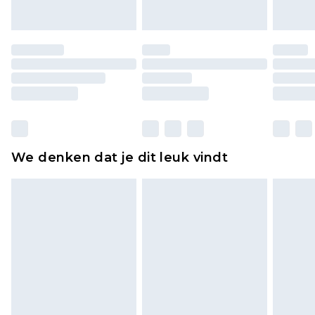
of is verbroken.
Schoenen en/of kledingstukken moeten
ongedragen en ongewassen zijn met de
originele labels eraan bevestigd. Schoenen
moeten ook binnenshuis worden gepast.
Huishoudelijke artikelen, zoals beddengoed,
matrassen, toppers en kussens, moeten
ongebruikt zijn en in de originele, ongeopende
We denken dat je dit leuk vindt
verpakking zitten. Dit heeft geen invloed op uw
wettelijke rechten.
Klik
hier
om ons volledige retourbeleid te
bekijken.