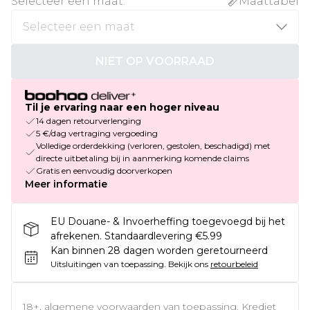
Selecteer een maat
:
Maattabel
NIET OP VOORRAAD
Til je ervaring naar een hoger niveau
14 dagen retourverlenging
5 €/dag vertraging vergoeding
Volledige orderdekking (verloren, gestolen, beschadigd) met
directe uitbetaling bij in aanmerking komende claims
Gratis en eenvoudig doorverkopen
Meer informatie
EU Douane- & Invoerheffing toegevoegd bij het
afrekenen. Standaardlevering €5.99
Kan binnen 28 dagen worden geretourneerd
Uitsluitingen van toepassing.
Bekijk ons
retourbeleid
18+, algemene voorwaarden van toepassing. Krediet