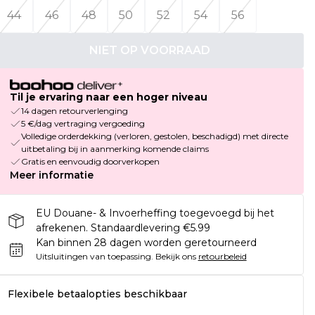
44
46
48
50
52
54
56
NIET OP VOORRAAD
Til je ervaring naar een hoger niveau
14 dagen retourverlenging
5 €/dag vertraging vergoeding
Volledige orderdekking (verloren, gestolen, beschadigd) met directe
uitbetaling bij in aanmerking komende claims
Gratis en eenvoudig doorverkopen
Meer informatie
EU Douane- & Invoerheffing toegevoegd bij het
afrekenen. Standaardlevering €5.99
Kan binnen 28 dagen worden geretourneerd
Uitsluitingen van toepassing.
Bekijk ons
retourbeleid
Flexibele betaalopties beschikbaar