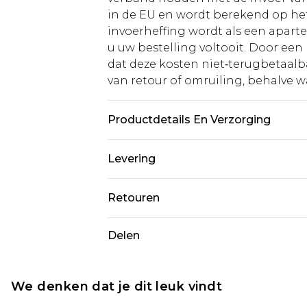
in de EU en wordt berekend op h
invoerheffing wordt als een apart
u uw bestelling voltooit. Door een 
dat deze kosten niet‑terugbetaalba
van retour of omruiling, behalve waa
Productdetails En Verzorging
100% Polyester
Levering
Standaardlevering Nederland
Retouren
Tot 5 werkdagen
Is er iets niet helemaal in orde? U
Delen
Expressdienst Nederland
om iets terug te sturen.
Tot 2 werkdagen
Houd er rekening mee dat er een 
wordt gebracht op uw terugbetal
We denken dat je dit leuk vindt
Let op, we kunnen geen restituti