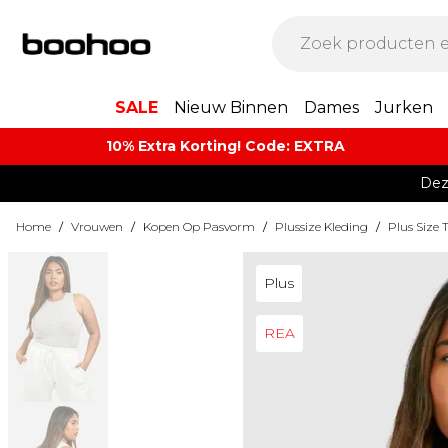
SALE
Nieuw Binnen
Dames
Jurken
10% Extra Korting! Code: EXTRA​
Dez
Home
/
Vrouwen
/
Kopen Op Pasvorm
/
Plussize Kleding
/
Plus Size 
Plus
REA