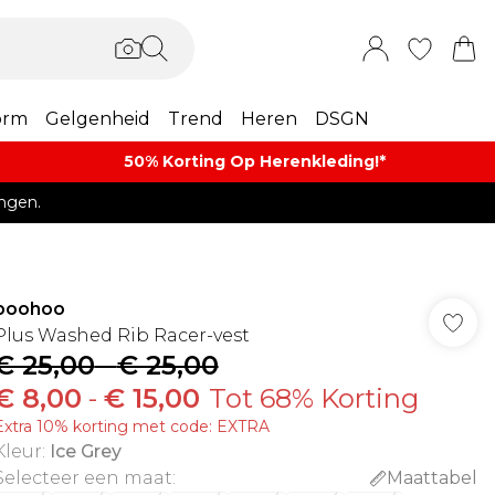
orm
Gelgenheid
Trend
Heren
DSGN
50% Korting Op Herenkleding​!*​
ngen.
boohoo
Plus Washed Rib Racer-vest
€ 25,00
-
€ 25,00
€ 8,00
-
€ 15,00
Tot 68% Korting
Extra 10% korting met code: EXTRA
Kleur
:
Ice Grey
Selecteer een maat
:
Maattabel