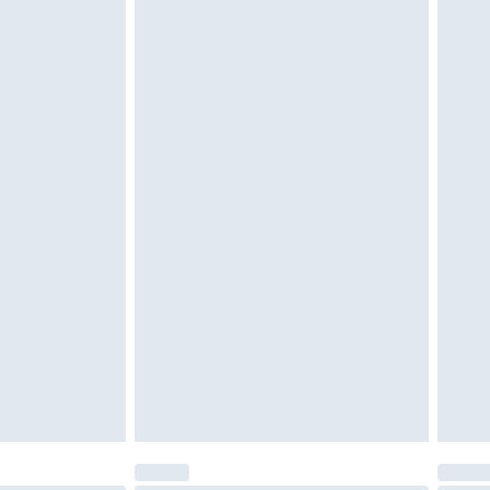
eeltjes, en badkleding of lingerie als de
 of is verbroken.
moeten ongedragen en ongewassen zijn met
igd. Schoenen moeten ook binnenshuis worden
 zoals beddengoed, matrassen, toppers en
en in de originele, ongeopende verpakking
w wettelijke rechten.
leid te bekijken.