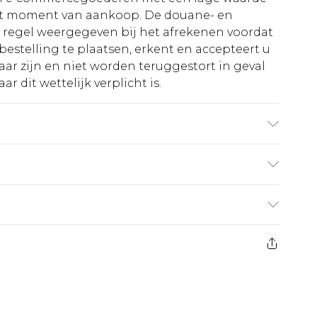
et moment van aankoop. De douane- en
e regel weergegeven bij het afrekenen voordat
bestelling te plaatsen, erkent en accepteert u
ar zijn en niet worden teruggestort in geval
r dit wettelijk verplicht is.
€5.99
 heeft 21 dagen vanaf de dag dat u het ontvangt
€14.99
retourkosten van €7 per pakket in mindering
ingsbedrag.
es aanbieden voor modieuze gezichtsmaskers,