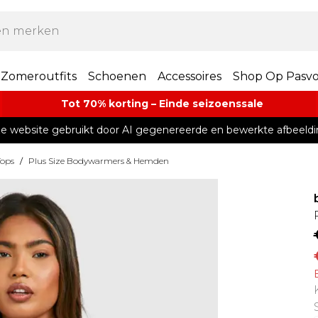
Zomeroutfits
Schoenen
Accessoires
Shop Op Pasv
Tot 70% korting – Einde seizoenssale
e website gebruikt door AI gegenereerde en bewerkte afbeeldi
Tops
/
Plus Size Bodywarmers & Hemden