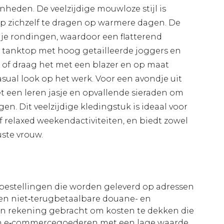
nheden. De veelzijdige mouwloze stijl is
p zichzelf te dragen op warmere dagen. De
je rondingen, waardoor een flatterend
e tanktop met hoog getailleerde joggers en
, of draag het met een blazer en op maat
ual look op het werk. Voor een avondje uit
 een leren jasje en opvallende sieraden om
en. Dit veelzijdige kledingstuk is ideaal voor
 relaxed weekendactiviteiten, en biedt zowel
uste vrouw.
le bestellingen die worden geleverd op adressen
n niet‑terugbetaalbare douane- en
 in rekening gebracht om kosten te dekken die
an e‑commercegoederen met een lage waarde