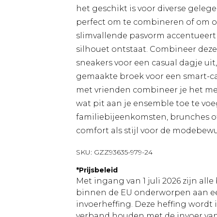
het geschikt is voor diverse gelege
perfect om te combineren of om o
slimvallende pasvorm accentueert 
silhouet ontstaat. Combineer dez
sneakers voor een casual dagje uit
gemaakte broek voor een smart-cas
met vrienden combineer je het met
wat pit aan je ensemble toe te voeg
familiebijeenkomsten, brunches of
comfort als stijl voor de modebew
SKU:
GZZ93635-979-24
*
Prijsbeleid
Met ingang van 1 juli 2026 zijn al
binnen de EU onderworpen aan ee
invoerheffing. Deze heffing wordt
verband houden met de invoer v