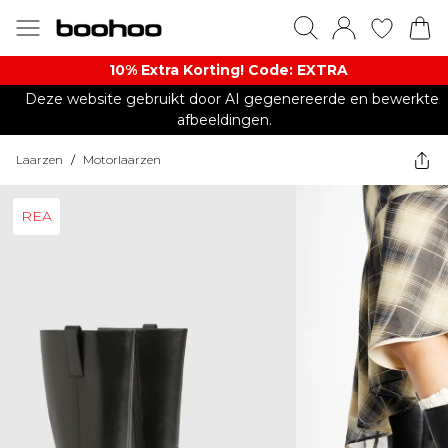
10% Extra Korting! Code: EXTRA​
Deze website gebruikt door AI gegenereerde en bewerkte
afbeeldingen.
Laarzen
/
Motorlaarzen
REA