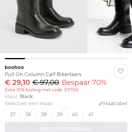
boohoo
Pull On Column Calf Bikerlaars
€ 29,10
€ 97,00
Bespaar 70%
Extra 10% korting met code: EXTRA
Kleur
:
Black
Selecteer een maat
:
Maattabel
37
36
38
39
40
41
NIET OP VOORRAAD