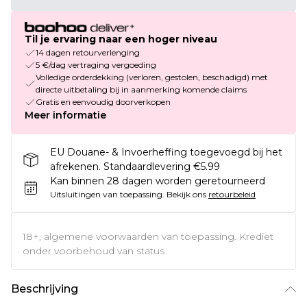
Til je ervaring naar een hoger niveau
14 dagen retourverlenging
5 €/dag vertraging vergoeding
Volledige orderdekking (verloren, gestolen, beschadigd) met
directe uitbetaling bij in aanmerking komende claims
Gratis en eenvoudig doorverkopen
Meer informatie
EU Douane- & Invoerheffing toegevoegd bij het
afrekenen. Standaardlevering €5.99
Kan binnen 28 dagen worden geretourneerd
Uitsluitingen van toepassing.
Bekijk ons
retourbeleid
18+, algemene voorwaarden van toepassing. Krediet
onder voorbehoud van status
Beschrijving