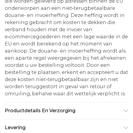
die worden geleverd op adressen binnen de EU
onderworpen aan een niet‑terugbetaalbare
douane- en invoerheffing. Deze heffing wordt in
rekening gebracht om kosten te dekken die
verband houden met de invoer van
e‑commercegoederen met een lage waarde in de
EU en wordt berekend op het moment van
aankoop. De douane- en invoerheffing wordt als
een aparte regel weergegeven bij het afrekenen
voordat u uw bestelling voltooit. Door een
bestelling te plaatsen, erkent en accepteert u dat
deze kosten niet‑terugbetaalbaar zijn en niet
worden teruggestort in geval van retour of
omruiling, behalve waar dit wettelijk verplicht is.
Productdetails En Verzorging
Sole: 100% Thermoplastic Polyurethane, Upper:
Levering
100% Polyurethane, Inner: 100% Polyurethane