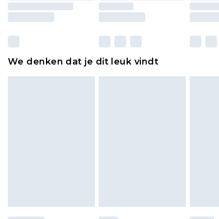
moeten ook binnenshuis worden gepast.
Huishoudelijke artikelen, zoals beddengoed,
matrassen, toppers en kussens, moeten
ongebruikt zijn en in de originele, ongeopende
We denken dat je dit leuk vindt
verpakking zitten. Dit heeft geen invloed op uw
wettelijke rechten.
Klik
hier
om ons volledige retourbeleid te
bekijken.