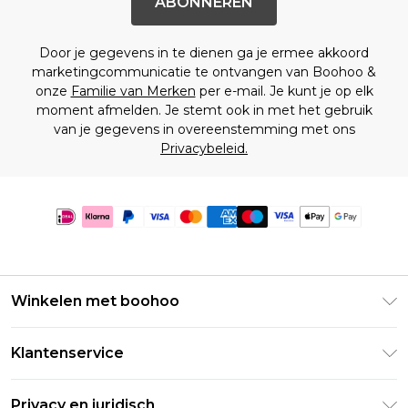
ABONNEREN
Door je gegevens in te dienen ga je ermee akkoord
marketingcommunicatie te ontvangen van Boohoo &
onze
Familie van Merken
per e-mail. Je kunt je op elk
moment afmelden. Je stemt ook in met het gebruik
van je gegevens in overeenstemming met ons
Privacybeleid.
Winkelen met boohoo
Klarna
Klantenservice
Clearpay
Retourneer uw bestelling
Studentenkorting - Student Beans
Privacy en juridisch