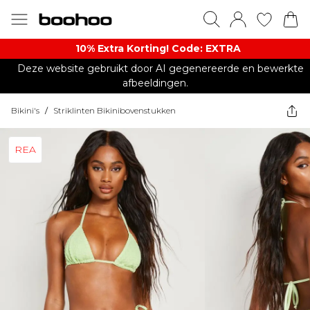
10% Extra Korting! Code: EXTRA​
Deze website gebruikt door AI gegenereerde en bewerkte
afbeeldingen.
Bikini's
/
Striklinten Bikinibovenstukken
REA