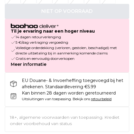
NIET OP VOORRAAD
Til je ervaring naar een hoger niveau
14 dagen retourverlenging
5 €/dag vertraging vergoeding
Volledige orderdekking (verloren, gestolen, beschadigd) met
directe uitbetaling bij in aanmerking komende claims
Gratis en eenvoudig doorverkopen
Meer informatie
EU Douane- & Invoerheffing toegevoegd bij het
afrekenen. Standaardlevering €5.99
Kan binnen 28 dagen worden geretourneerd
Uitsluitingen van toepassing.
Bekijk ons
retourbeleid
18+, algemene voorwaarden van toepassing. Krediet
onder voorbehoud van status