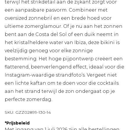
terwijl het strikdetail aan de zijkant zorgt voor
een aanpasbare pasvorm. Combineer met
oversized zonnebril en een brede hoed voor
ultieme zomerglamour. Of je nu aan het zonnen
bent aan de Costa del Sol of een duik neemt in
het kristalheldere water van Ibiza, deze bikini is
veelzijdig genoeg voor elke zonnige
bestemming. Het hoge pijpontwerp creëert een
flatterend, beenverlengend effect, ideaal voor die
Instagram-waardige strandfoto’s. Vergeet niet
een lichte kaftan om te doen voor die cocktails
aan het strand terwijl de zon ondergaat op je
perfecte zomerdag.
SKU:
GZZ02899-130-14
*
Prijsbeleid
Met ingang van 1 juli 2026 zijn alle bestellingen