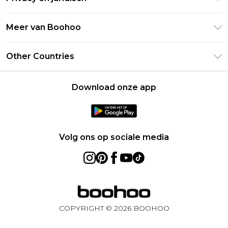
Veelgestelde vragen
Studentenkorting - UNiDAYS
Privacybeleid
Leveringsinformatie
Meer van Boohoo
Boohoo App
Algemene voorwaarden
Retourinformatie
Maatgids
Verklaring over moderne slavernij
Over cookies
Other Countries
Neem contact met ons op
Carrières bij Boohoo
Gebruiksvoorwaarden
United States
Producten
Download onze app
France
Ireland
Netherlands
Volg ons op sociale media
Australia
Sweden
Germany
COPYRIGHT ©
2026
BOOHOO