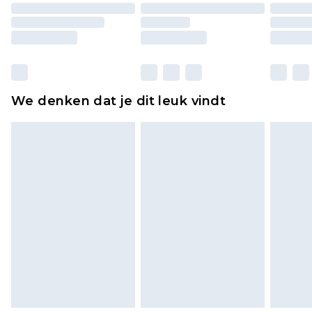
originele labels eraan bevestigd. Schoenen
moeten ook binnenshuis worden gepast.
Huishoudelijke artikelen, zoals beddengoed,
matrassen, toppers en kussens, moeten
ongebruikt zijn en in de originele, ongeopende
We denken dat je dit leuk vindt
verpakking zitten. Dit heeft geen invloed op uw
wettelijke rechten.
Klik
hier
om ons volledige retourbeleid te
bekijken.