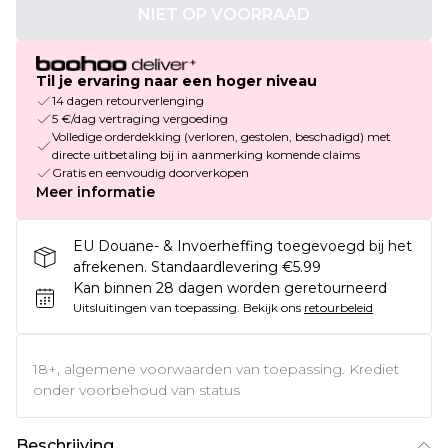
NIET OP VOORRAAD
Til je ervaring naar een hoger niveau
14 dagen retourverlenging
5 €/dag vertraging vergoeding
Volledige orderdekking (verloren, gestolen, beschadigd) met
directe uitbetaling bij in aanmerking komende claims
Gratis en eenvoudig doorverkopen
Meer informatie
EU Douane- & Invoerheffing toegevoegd bij het
afrekenen. Standaardlevering €5.99
Kan binnen 28 dagen worden geretourneerd
Uitsluitingen van toepassing.
Bekijk ons
retourbeleid
18+, algemene voorwaarden van toepassing. Krediet
onder voorbehoud van status
Beschrijving