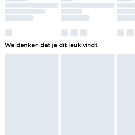
originele labels eraan bevestigd. Schoenen
moeten ook binnenshuis worden gepast.
Huishoudelijke artikelen, zoals beddengoed,
matrassen, toppers en kussens, moeten
ongebruikt zijn en in de originele, ongeopende
We denken dat je dit leuk vindt
verpakking zitten. Dit heeft geen invloed op uw
wettelijke rechten.
Klik
hier
om ons volledige retourbeleid te
bekijken.