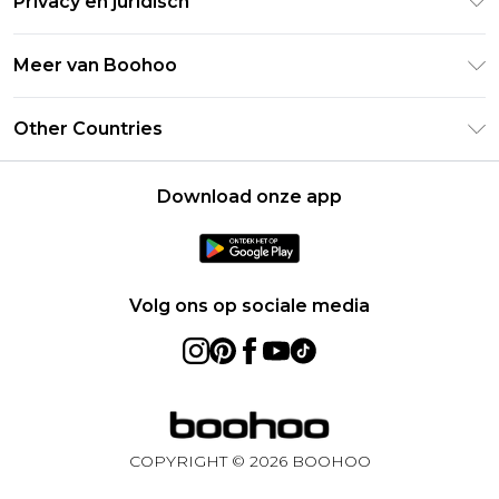
Privacy en juridisch
Veelgestelde vragen
Studentenkorting - UNiDAYS
Privacybeleid
Leveringsinformatie
Meer van Boohoo
Boohoo App
Algemene voorwaarden
Retourinformatie
Maatgids
Verklaring over moderne slavernij
Over cookies
Other Countries
Neem contact met ons op
Carrières bij Boohoo
Gebruiksvoorwaarden
United States
Producten
Download onze app
France
Ireland
Netherlands
Volg ons op sociale media
Australia
Sweden
Germany
COPYRIGHT ©
2026
BOOHOO