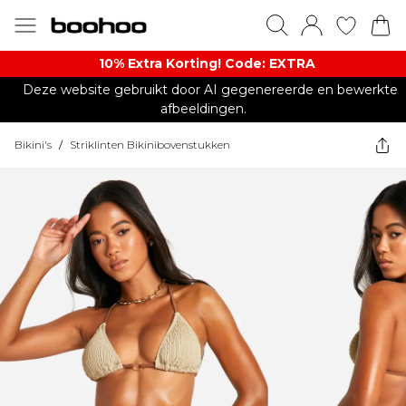
10% Extra Korting! Code: EXTRA​
Deze website gebruikt door AI gegenereerde en bewerkte
afbeeldingen.
Bikini's
/
Striklinten Bikinibovenstukken