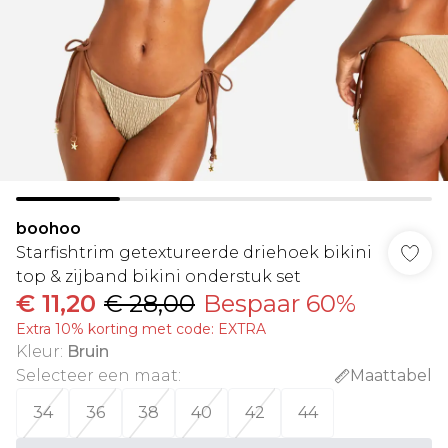
boohoo
Starfishtrim getextureerde driehoek bikini
top & zijband bikini onderstuk set
€ 11,20
€ 28,00
Bespaar 60%
Extra 10% korting met code: EXTRA
Kleur
:
Bruin
Selecteer een maat
:
Maattabel
34
36
38
40
42
44