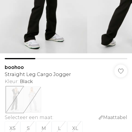
boohoo
Straight Leg Cargo Jogger
Kleur
:
Black
Selecteer een maat
:
Maattabel
XS
S
M
L
XL