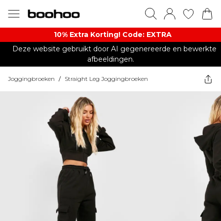
10% Extra Korting! Code: EXTRA​
Deze website gebruikt door AI gegenereerde en bewerkte
afbeeldingen.
Joggingbroeken
/
Straight Leg Joggingbroeken