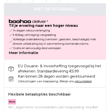
NIET OP VOORRAAD
Til je ervaring naar een hoger niveau
14 dagen retourverlenging
5 €/dag vertraging vergoeding
Volledige orderdekking (verloren, gestolen, beschadigd) met
directe uitbetaling bij in aanmerking komende claims
Gratis en eenvoudig doorverkopen
Meer informatie
EU Douane- & Invoerheffing toegevoegd bij het
afrekenen. Standaardlevering €5.99
Kan binnen 28 dagen worden geretourneerd
Uitsluitingen van toepassing.
Bekijk ons
retourbeleid
Flexibele betaalopties beschikbaar
18+, algemene voorwaarden van toepassing. Krediet