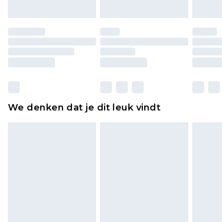
of is verbroken.
Schoenen en/of kledingstukken moeten
ongedragen en ongewassen zijn met de
originele labels eraan bevestigd. Schoenen
moeten ook binnenshuis worden gepast.
Huishoudelijke artikelen, zoals beddengoed,
matrassen, toppers en kussens, moeten
ongebruikt zijn en in de originele, ongeopende
We denken dat je dit leuk vindt
verpakking zitten. Dit heeft geen invloed op uw
wettelijke rechten.
Klik
hier
om ons volledige retourbeleid te
bekijken.