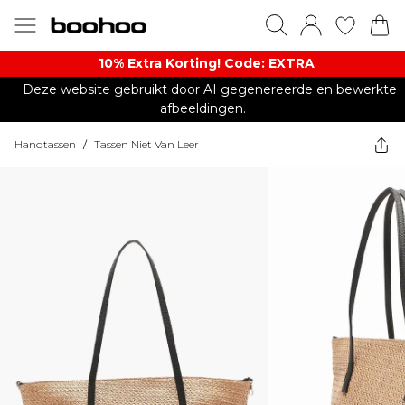
10% Extra Korting! Code: EXTRA​
Deze website gebruikt door AI gegenereerde en bewerkte
afbeeldingen.
Handtassen
/
Tassen Niet Van Leer