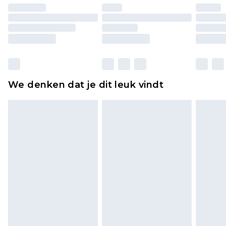
ongedragen en ongewassen zijn met de
originele labels eraan bevestigd. Schoenen
moeten ook binnenshuis worden gepast.
Huishoudelijke artikelen, zoals beddengoed,
matrassen, toppers en kussens, moeten
ongebruikt zijn en in de originele, ongeopende
We denken dat je dit leuk vindt
verpakking zitten. Dit heeft geen invloed op uw
wettelijke rechten.
Klik
hier
om ons volledige retourbeleid te
bekijken.