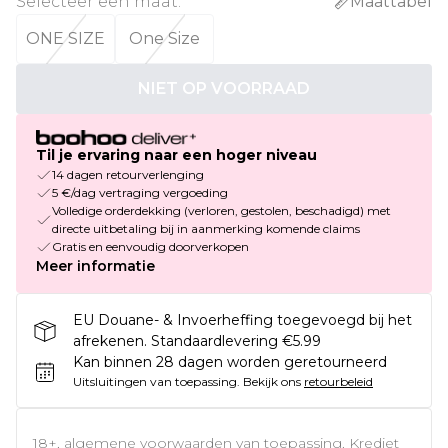
Selecteer een maat
:
Maattabel
ONE SIZE
One Size
NIET OP VOORRAAD
Til je ervaring naar een hoger niveau
14 dagen retourverlenging
5 €/dag vertraging vergoeding
Volledige orderdekking (verloren, gestolen, beschadigd) met
directe uitbetaling bij in aanmerking komende claims
Gratis en eenvoudig doorverkopen
Meer informatie
EU Douane- & Invoerheffing toegevoegd bij het
afrekenen. Standaardlevering €5.99
Kan binnen 28 dagen worden geretourneerd
Uitsluitingen van toepassing.
Bekijk ons
retourbeleid
18+, algemene voorwaarden van toepassing. Krediet