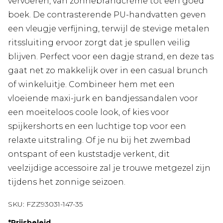
vervoeren, van zonnebrandcrème tot een goed
boek. De contrasterende PU-handvatten geven
een vleugje verfijning, terwijl de stevige metalen
ritssluiting ervoor zorgt dat je spullen veilig
blijven. Perfect voor een dagje strand, en deze tas
gaat net zo makkelijk over in een casual brunch
of winkeluitje. Combineer hem met een
vloeiende maxi-jurk en bandjessandalen voor
een moeiteloos coole look, of kies voor
spijkershorts en een luchtige top voor een
relaxte uitstraling. Of je nu bij het zwembad
ontspant of een kuststadje verkent, dit
veelzijdige accessoire zal je trouwe metgezel zijn
tijdens het zonnige seizoen.
SKU:
FZZ93031-147-35
*
Prijsbeleid