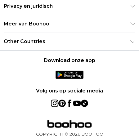
Retourneer uw bestelling
Studentenkorting - Student Beans
Privacy en juridisch
Veelgestelde vragen
Studentenkorting - UNiDAYS
Privacybeleid
Leveringsinformatie
Meer van Boohoo
Boohoo App
Algemene voorwaarden
Retourinformatie
Maatgids
Verklaring over moderne slavernij
Over cookies
Other Countries
Neem contact met ons op
Carrières bij Boohoo
Gebruiksvoorwaarden
United States
Producten
Download onze app
France
Ireland
Netherlands
Volg ons op sociale media
Australia
Sweden
Germany
COPYRIGHT ©
2026
BOOHOO