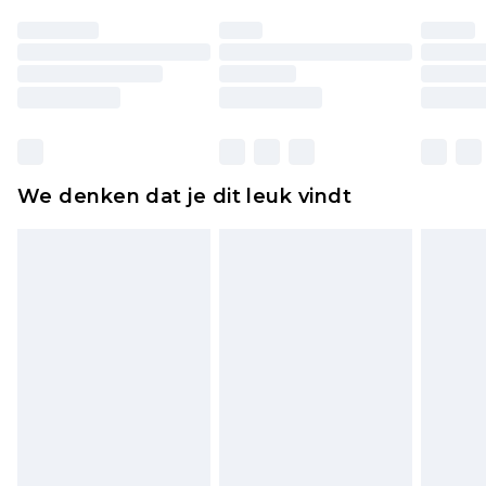
ongedragen en ongewassen zijn met de
originele labels eraan bevestigd. Schoenen
moeten ook binnenshuis worden gepast.
Huishoudelijke artikelen, zoals beddengoed,
matrassen, toppers en kussens, moeten
ongebruikt zijn en in de originele, ongeopende
We denken dat je dit leuk vindt
verpakking zitten. Dit heeft geen invloed op uw
wettelijke rechten.
Klik
hier
om ons volledige retourbeleid te
bekijken.