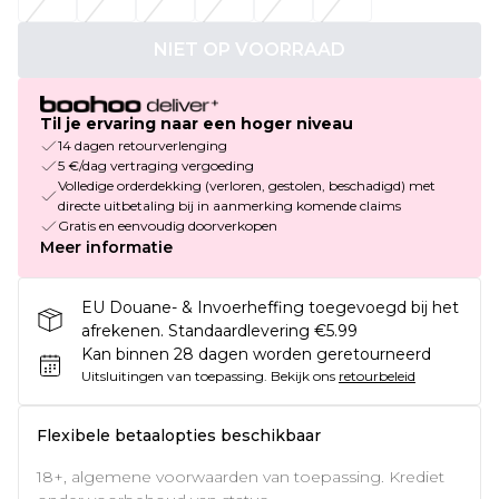
NIET OP VOORRAAD
Til je ervaring naar een hoger niveau
14 dagen retourverlenging
5 €/dag vertraging vergoeding
Volledige orderdekking (verloren, gestolen, beschadigd) met
directe uitbetaling bij in aanmerking komende claims
Gratis en eenvoudig doorverkopen
Meer informatie
EU Douane- & Invoerheffing toegevoegd bij het
afrekenen. Standaardlevering €5.99
Kan binnen 28 dagen worden geretourneerd
Uitsluitingen van toepassing.
Bekijk ons
retourbeleid
Flexibele betaalopties beschikbaar
18+, algemene voorwaarden van toepassing. Krediet