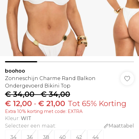
boohoo
Zonneschijn Charme Rand Balkon
Ondergevoerd Bikini Top
€ 34,00
-
€ 34,00
€ 12,00
-
€ 21,00
Tot 65% Korting
Extra 10% korting met code: EXTRA
Kleur
:
WIT
Selecteer een maat
:
Maattabel
34
36
38
40
42
44