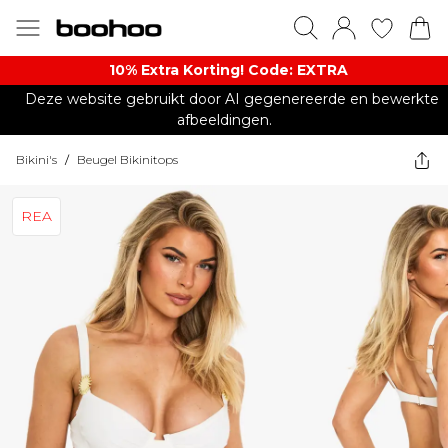
10% Extra Korting! Code: EXTRA​
Deze website gebruikt door AI gegenereerde en bewerkte
afbeeldingen.
Bikini's
/
Beugel Bikinitops
REA