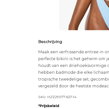
Beschrijving
Maak een verfrissende entree in on
perfecte bikini is het geheim om je
houdt van een driehoeksvormige of 
hebben badmode die elke lichaamsv
tropische tweedelige set, gecom
vergezeld door de heetste modeacces
SKU:
HZZ29077-627-14
*
Prijsbeleid