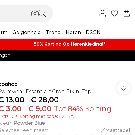
orm
Gelgenheid
Trend
Heren
DSGN
50% Korting Op Herenkleding​!*​
ngen.
boohoo
Swimwear Essentials Crop Bikini Top
€ 13,00
-
€ 28,00
€ 3,00
-
€ 9,00
Tot 84% Korting
Extra 10% korting met code: EXTRA
Kleur
:
Powder Blue
Selecteer een maat
:
Maattabel