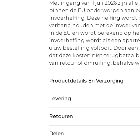
Met ingang van 1 juli 2026 zijn al
binnen de EU onderworpen aan ee
invoerheffing. Deze heffing wordt
verband houden met de invoer v
in de EU en wordt berekend op h
invoerheffing wordt als een apart
u uw bestelling voltooit. Door een 
dat deze kosten niet‑terugbetaalba
van retour of omruiling, behalve waa
Productdetails En Verzorging
85% polyester 15% elastane. Lining
Levering
Standaardlevering Nederland
Retouren
Tot 5 werkdagen
Is er iets niet helemaal in orde? U
Delen
Expressdienst Nederland
om iets terug te sturen.