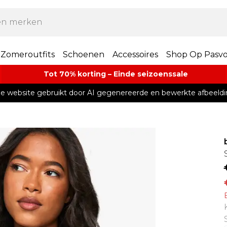
Zomeroutfits
Schoenen
Accessoires
Shop Op Pasv
Tot 70% korting – Einde seizoenssale
e website gebruikt door AI gegenereerde en bewerkte afbeeldi