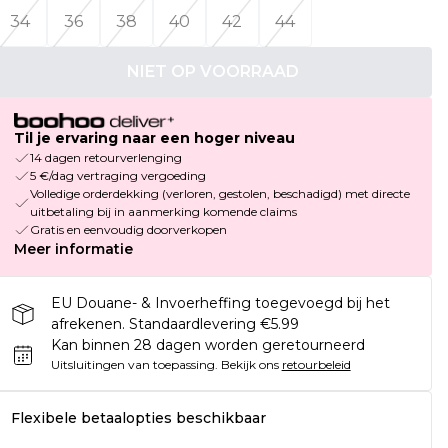
34
36
38
40
42
44
NIET OP VOORRAAD
Til je ervaring naar een hoger niveau
14 dagen retourverlenging
5 €/dag vertraging vergoeding
Volledige orderdekking (verloren, gestolen, beschadigd) met directe
uitbetaling bij in aanmerking komende claims
Gratis en eenvoudig doorverkopen
Meer informatie
EU Douane- & Invoerheffing toegevoegd bij het
afrekenen. Standaardlevering €5.99
Kan binnen 28 dagen worden geretourneerd
Uitsluitingen van toepassing.
Bekijk ons
retourbeleid
Flexibele betaalopties beschikbaar