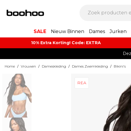
SALE
Nieuw Binnen
Dames
Jurken
10% Extra Korting! Code: EXTRA​
Dez
Home
/
Vrouwen
/
Dameskleding
/
Dames Zwemkleding
/
Bikini's
REA