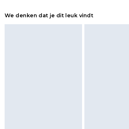
Tot 2 werkdagen
Houd er rekening mee dat er een 
wordt gebracht op uw terugbetal
We denken dat je dit leuk vindt
Let op, we kunnen geen restituti
cosmetica, piercingsieraden, sekssp
hygiënezegel niet op zijn plaats zit
Schoenen en/of kledingstukken 
de originele labels eraan bevest
gepast. Huishoudelijke artikelen,
kussens, moeten ongebruikt zijn 
zitten. Dit heeft geen invloed op u
Klik
hier
om ons volledige retourbe