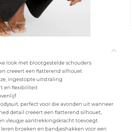
ijke look met blootgestelde schouders
en creëert een flatterend silhouet
e, ingestopte uitstraling
en flexibiliteit
venlijf
odysuit, perfect voor die avonden uit wanneer
ched detail creëert een flatterend silhouet,
een vleugje aantrekkingskracht toevoegt.
 leren broeken en bandjeshakken voor een