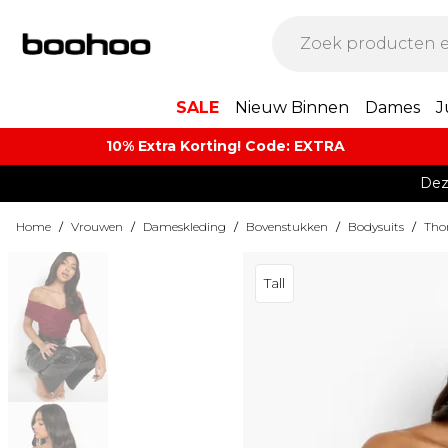
SALE
Nieuw Binnen
Dames
J
10% Extra Korting! Code: EXTRA​
Dez
Home
/
Vrouwen
/
Dameskleding
/
Bovenstukken
/
Bodysuits
/
Tho
Tall