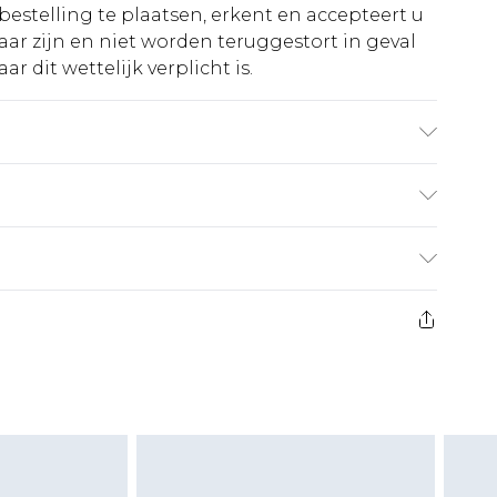
bestelling te plaatsen, erkent en accepteert u
ar zijn en niet worden teruggestort in geval
r dit wettelijk verplicht is.
ewas. Model draagt maat UK 10.
€5.99
 heeft 21 dagen vanaf de dag dat u het ontvangt
€14.99
retourkosten van €7 per pakket in mindering
ingsbedrag.
es aanbieden voor modieuze gezichtsmaskers,
eeltjes, en badkleding of lingerie als de
 of is verbroken.