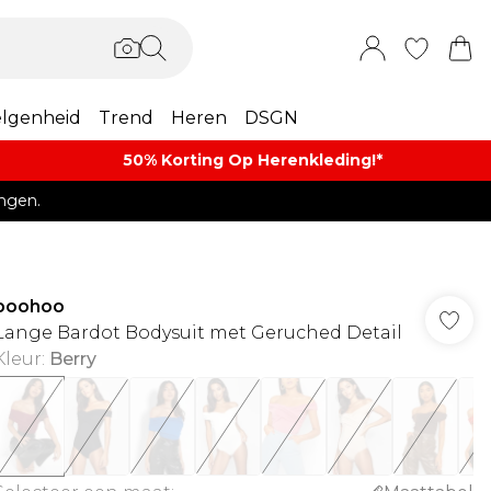
lgenheid
Trend
Heren
DSGN
50% Korting Op Herenkleding​!*​
ngen.
boohoo
Lange Bardot Bodysuit met Geruched Detail
Kleur
:
Berry