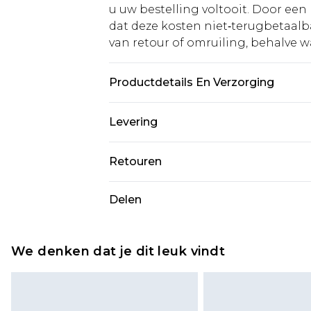
u uw bestelling voltooit. Door een 
dat deze kosten niet‑terugbetaalba
van retour of omruiling, behalve waa
Productdetails En Verzorging
95% Polyester 5% Elastaan. Machin
Levering
Standaardlevering Nederland
Retouren
Tot 5 werkdagen
Is er iets niet helemaal in orde? U
Delen
Expressdienst Nederland
om iets terug te sturen.
Tot 2 werkdagen
Houd er rekening mee dat er een 
wordt gebracht op uw terugbetal
We denken dat je dit leuk vindt
Let op, we kunnen geen restituti
cosmetica, piercingsieraden, sekssp
hygiënezegel niet op zijn plaats zit