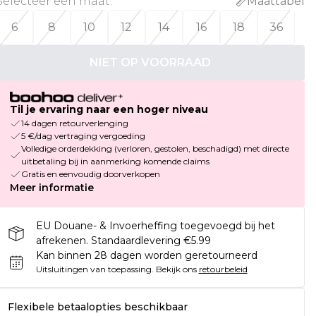
Selecteer een maat
:
Maattabel
6
8
10
12
14
16
18
36
NIET OP VOORRAAD
Til je ervaring naar een hoger niveau
14 dagen retourverlenging
5 €/dag vertraging vergoeding
Volledige orderdekking (verloren, gestolen, beschadigd) met directe
uitbetaling bij in aanmerking komende claims
Gratis en eenvoudig doorverkopen
Meer informatie
EU Douane- & Invoerheffing toegevoegd bij het
afrekenen. Standaardlevering €5.99
Kan binnen 28 dagen worden geretourneerd
Uitsluitingen van toepassing.
Bekijk ons
retourbeleid
Flexibele betaalopties beschikbaar