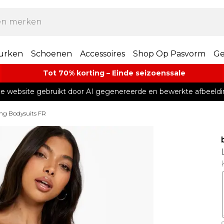
urken
Schoenen
Accessoires
Shop Op Pasvorm
Ge
Tot 70% korting – Einde seizoenssale
e website gebruikt door AI gegenereerde en bewerkte afbeeldi
ng Bodysuits FR