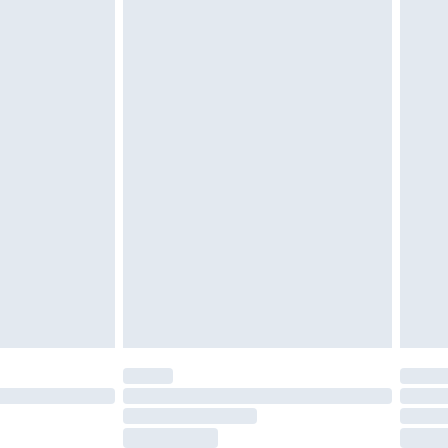
moeten ongedragen en ongewassen zijn met
igd. Schoenen moeten ook binnenshuis worden
 zoals beddengoed, matrassen, toppers en
en in de originele, ongeopende verpakking
w wettelijke rechten.
leid te bekijken.