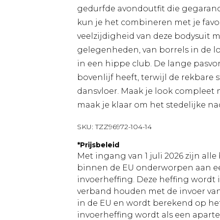
gedurfde avondoutfit die gegaran
kun je het combineren met je favo
veelzijdigheid van deze bodysuit 
gelegenheden, van borrels in de l
in een hippe club. De lange pasvo
bovenlijf heeft, terwijl de rekbar
dansvloer. Maak je look compleet 
maak je klaar om het stedelijke na
SKU:
TZZ96972-104-14
*
Prijsbeleid
Met ingang van 1 juli 2026 zijn al
binnen de EU onderworpen aan ee
invoerheffing. Deze heffing wordt
verband houden met de invoer v
in de EU en wordt berekend op h
invoerheffing wordt als een apart