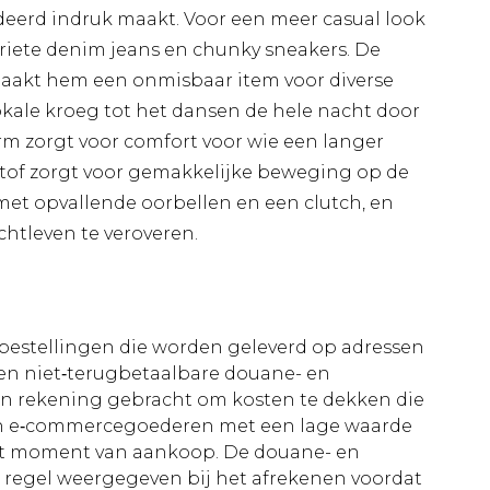
deerd indruk maakt. Voor een meer casual look
riete denim jeans en chunky sneakers. De
maakt hem een onmisbaar item voor diverse
okale kroeg tot het dansen de hele nacht door
rm zorgt voor comfort voor wie een langer
e stof zorgt voor gemakkelijke beweging op de
met opvallende oorbellen en een clutch, en
chtleven te veroveren.
le bestellingen die worden geleverd op adressen
n niet‑terugbetaalbare douane- en
 in rekening gebracht om kosten te dekken die
an e‑commercegoederen met een lage waarde
et moment van aankoop. De douane- en
e regel weergegeven bij het afrekenen voordat