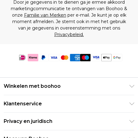
Door je gegevens in te dienen ga je ermee akkoord
marketingcommunicatie te ontvangen van Boohoo &
onze
Familie van Merken
per e-mail. Je kunt je op elk
moment afmelden. Je stemt ook in met het gebruik
van je gegevens in overeenstemming met ons
Privacybeleid.
Winkelen met boohoo
Klarna
Klantenservice
Clearpay
Retourneer uw bestelling
Studentenkorting - Student Beans
Privacy en juridisch
Veelgestelde vragen
Studentenkorting - UNiDAYS
Privacybeleid
Leveringsinformatie