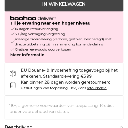
IN WINKELWAGEN
Til je ervaring naar een hoger niveau
14 dagen retourverlenging
5 €/dag vertraging vergoeding
Volledige orderdekking (verloren, gestolen, beschadigd) met
directe uitbetaling bij in aanmerking komende claims
Gratis en eenvoudig doorverkopen
Meer informatie
EU Douane- & Invoerheffing toegevoegd bij het
afrekenen. Standaardlevering €5.99
Kan binnen 28 dagen worden geretourneerd
Uitsluitingen van toepassing.
Bekijk ons
retourbeleid
18+, algemene voorwaarden van toepassing. Krediet
onder voorbehoud van status
Beschrijving