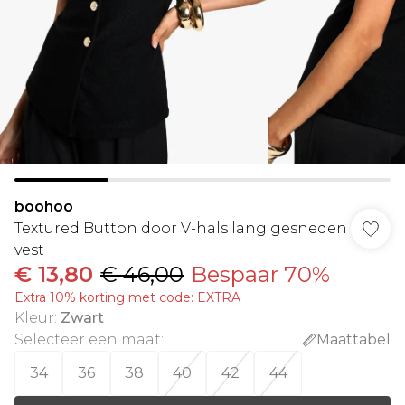
boohoo
Textured Button door V-hals lang gesneden
vest
€ 13,80
€ 46,00
Bespaar 70%
Extra 10% korting met code: EXTRA
Kleur
:
Zwart
Selecteer een maat
:
Maattabel
34
36
38
40
42
44