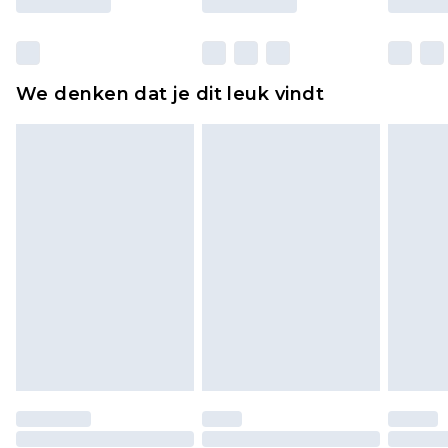
Huishoudelijke artikelen, zoals beddengoed,
matrassen, toppers en kussens, moeten
ongebruikt zijn en in de originele, ongeopende
We denken dat je dit leuk vindt
verpakking zitten. Dit heeft geen invloed op uw
wettelijke rechten.
Klik
hier
om ons volledige retourbeleid te
bekijken.