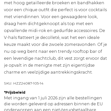
met hoog getailleerde broeken en bandhakken
voor een chique outfit die perfect is voor cocktails
met vriendinnen. Voor een gewaagdere look,
draag hem dichtgeknoopt als top met een
opvallende midi-rok en gedurfde accessoires. De
V-hals flatteert je decolleté, wat het een ideale
keuze maakt voor die zwoele zomeravonden. Of je
nu op weg bent naar een trendy rooftop bar of
een levendige nachtclub, dit vest zorgt ervoor dat
je opvalt in de menigte met zijn eigentijdse
charme en veelzijdige aantrekkingskracht.
SKU:
HZZ24087-105-14
*
Prijsbeleid
Met ingang van 1 juli 2026 zijn alle bestellingen
die worden geleverd op adressen binnen de EU
onderworpen aan een niet‑terugbetaalbare