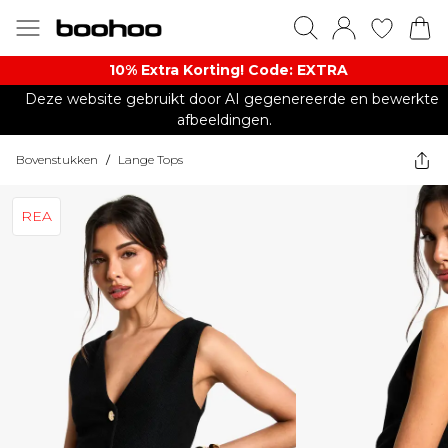
10% Extra Korting! Code: EXTRA​
Deze website gebruikt door AI gegenereerde en bewerkte
afbeeldingen.
Bovenstukken
/
Lange Tops
REA