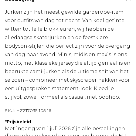
Jurken zijn het meest gewilde garderobe-item
voor outfits van dag tot nacht. Van koel getinte
witten tot felle blokkleuren, wij hebben de
alledaagse skaterjurken en de feestklare
bodycon-stijlen die perfect zijn voor de overgang
van dag naar avond. Minis, midis en maxis is ons
motto, met klassieke jersey die altijd geniaal is en
bedrukte cami-jurken als de ultieme snit van het
seizoen – combineer met skyscraper hakken voor
een uitgesproken statement-look. Kleed je
stijlvol, zowel formeel als casual, met boohoo.
SKU:
HZZ17035-105-16
*
Prijsbeleid
Met ingang van 1 juli 2026 zijn alle bestellingen
die worden geleverd op adressen binnen de EU