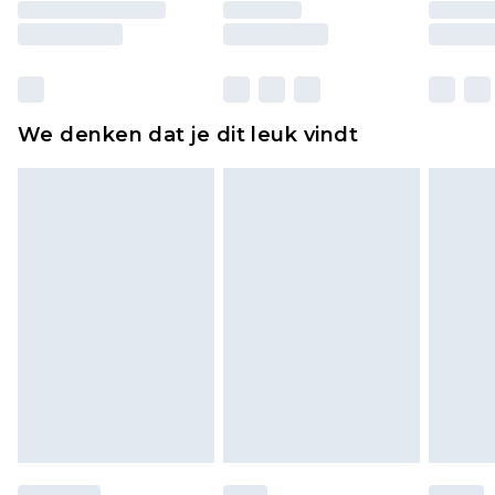
moeten ook binnenshuis worden gepast.
Huishoudelijke artikelen, zoals beddengoed,
matrassen, toppers en kussens, moeten
ongebruikt zijn en in de originele, ongeopende
We denken dat je dit leuk vindt
verpakking zitten. Dit heeft geen invloed op uw
wettelijke rechten.
Klik
hier
om ons volledige retourbeleid te
bekijken.