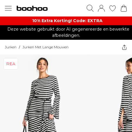
10% Extra Korting! Code: EXTRA​
Deze website gebruikt door AI gegenereerde en bewerkte
afbeeldingen.
Jurken
/
Jurken Met Lange Mouwen
REA