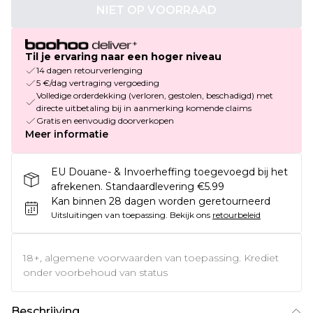
NIET OP VOORRAAD
Til je ervaring naar een hoger niveau
14 dagen retourverlenging
5 €/dag vertraging vergoeding
Volledige orderdekking (verloren, gestolen, beschadigd) met
directe uitbetaling bij in aanmerking komende claims
Gratis en eenvoudig doorverkopen
Meer informatie
EU Douane- & Invoerheffing toegevoegd bij het
afrekenen. Standaardlevering €5.99
Kan binnen 28 dagen worden geretourneerd
Uitsluitingen van toepassing.
Bekijk ons
retourbeleid
18+, algemene voorwaarden van toepassing. Krediet
onder voorbehoud van status
Beschrijving