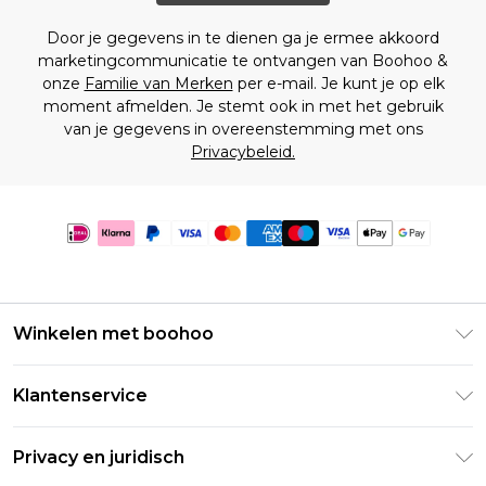
Door je gegevens in te dienen ga je ermee akkoord
marketingcommunicatie te ontvangen van Boohoo &
onze
Familie van Merken
per e-mail. Je kunt je op elk
moment afmelden. Je stemt ook in met het gebruik
van je gegevens in overeenstemming met ons
Privacybeleid.
Winkelen met boohoo
Klarna
Klantenservice
Clearpay
Retourneer uw bestelling
Studentenkorting - Student Beans
Privacy en juridisch
Veelgestelde vragen
Studentenkorting - UNiDAYS