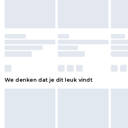
piercingsieraden, seksspeeltjes, en badkleding of
lingerie als de hygiënezegel niet op zijn plaats zit
of is verbroken.
Schoenen en/of kledingstukken moeten
ongedragen en ongewassen zijn met de
originele labels eraan bevestigd. Schoenen
moeten ook binnenshuis worden gepast.
Huishoudelijke artikelen, zoals beddengoed,
matrassen, toppers en kussens, moeten
ongebruikt zijn en in de originele, ongeopende
We denken dat je dit leuk vindt
verpakking zitten. Dit heeft geen invloed op uw
wettelijke rechten.
Klik
hier
om ons volledige retourbeleid te
bekijken.