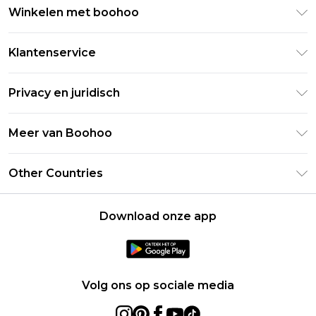
Winkelen met boohoo
Klarna
Klantenservice
Clearpay
Retourneer uw bestelling
Studentenkorting - Student Beans
Privacy en juridisch
Veelgestelde vragen
Studentenkorting - UNiDAYS
Privacybeleid
Leveringsinformatie
Meer van Boohoo
Boohoo App
Algemene voorwaarden
Retourinformatie
Maatgids
Verklaring over moderne slavernij
Over cookies
Other Countries
Neem contact met ons op
Carrières bij Boohoo
Gebruiksvoorwaarden
United States
Producten
Download onze app
France
Ireland
Netherlands
Volg ons op sociale media
Australia