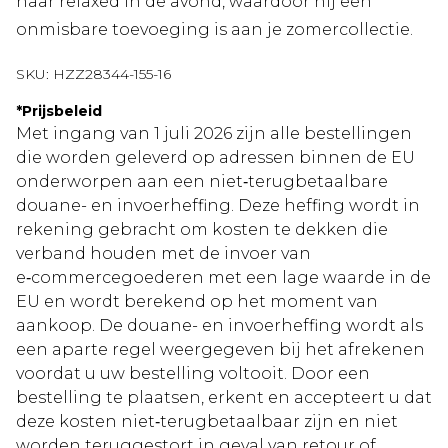
naar relaxed in de avond, waardoor hij een
onmisbare toevoeging is aan je zomercollectie.
SKU:
HZZ28344-155-16
*
Prijsbeleid
Met ingang van 1 juli 2026 zijn alle bestellingen
die worden geleverd op adressen binnen de EU
onderworpen aan een niet‑terugbetaalbare
douane- en invoerheffing. Deze heffing wordt in
rekening gebracht om kosten te dekken die
verband houden met de invoer van
e‑commercegoederen met een lage waarde in de
EU en wordt berekend op het moment van
aankoop. De douane- en invoerheffing wordt als
een aparte regel weergegeven bij het afrekenen
voordat u uw bestelling voltooit. Door een
bestelling te plaatsen, erkent en accepteert u dat
deze kosten niet‑terugbetaalbaar zijn en niet
worden teruggestort in geval van retour of