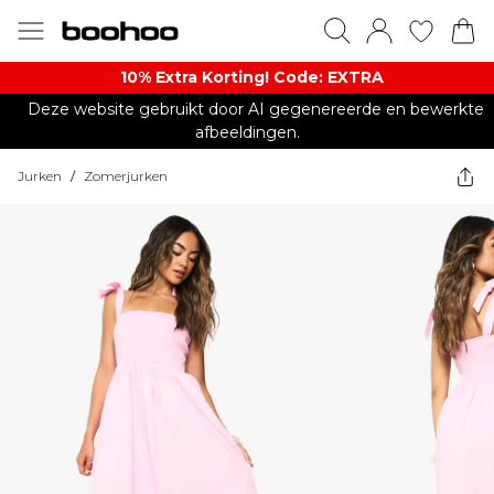
10% Extra Korting! Code: EXTRA​
Deze website gebruikt door AI gegenereerde en bewerkte
afbeeldingen.
Jurken
/
Zomerjurken