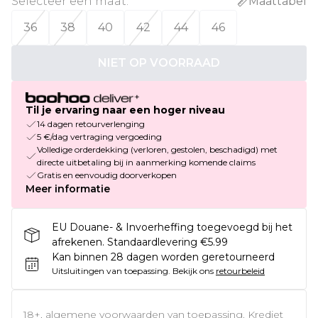
Selecteer een maat
:
Maattabel
36
38
40
42
44
46
NIET OP VOORRAAD
Til je ervaring naar een hoger niveau
14 dagen retourverlenging
5 €/dag vertraging vergoeding
Volledige orderdekking (verloren, gestolen, beschadigd) met
directe uitbetaling bij in aanmerking komende claims
Gratis en eenvoudig doorverkopen
Meer informatie
EU Douane- & Invoerheffing toegevoegd bij het
afrekenen. Standaardlevering €5.99
Kan binnen 28 dagen worden geretourneerd
Uitsluitingen van toepassing.
Bekijk ons
retourbeleid
18+, algemene voorwaarden van toepassing. Krediet