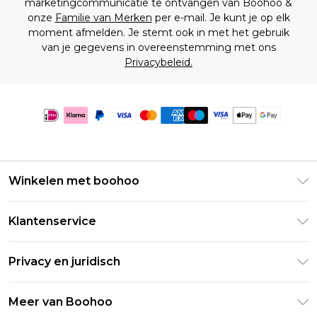
marketingcommunicatie te ontvangen van Boohoo &
onze
Familie van Merken
per e-mail. Je kunt je op elk
moment afmelden. Je stemt ook in met het gebruik
van je gegevens in overeenstemming met ons
Privacybeleid.
Winkelen met boohoo
Klarna
Klantenservice
Clearpay
Retourneer uw bestelling
Studentenkorting - Student Beans
Privacy en juridisch
Veelgestelde vragen
Studentenkorting - UNiDAYS
Privacybeleid
Leveringsinformatie
Meer van Boohoo
Boohoo App
Algemene voorwaarden