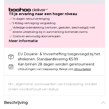
Til je ervaring naar een hoger niveau
14 dagen retourverlenging
5 €/dag vertraging vergoeding
Volledige orderdekking (verloren, gestolen, beschadigd) met
directe uitbetaling bij in aanmerking komende claims
Gratis en eenvoudig doorverkopen
Meer informatie
EU Douane- & Invoerheffing toegevoegd bij het
afrekenen. Standaardlevering €5.99
Kan binnen 28 dagen worden geretourneerd
Uitsluitingen van toepassing.
Bekijk ons
retourbeleid
18+, algemene voorwaarden van toepassing. Krediet
onder voorbehoud van status
Beschrijving