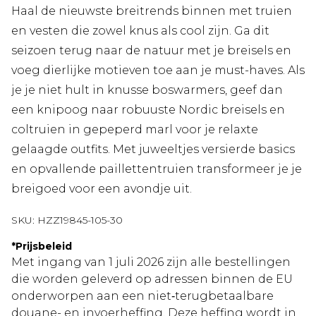
Haal de nieuwste breitrends binnen met truien
en vesten die zowel knus als cool zijn. Ga dit
seizoen terug naar de natuur met je breisels en
voeg dierlijke motieven toe aan je must-haves. Als
je je niet hult in knusse boswarmers, geef dan
een knipoog naar robuuste Nordic breisels en
coltruien in gepeperd marl voor je relaxte
gelaagde outfits. Met juweeltjes versierde basics
en opvallende paillettentruien transformeer je je
breigoed voor een avondje uit.
SKU:
HZZ19845-105-30
*
Prijsbeleid
Met ingang van 1 juli 2026 zijn alle bestellingen
die worden geleverd op adressen binnen de EU
onderworpen aan een niet‑terugbetaalbare
douane- en invoerheffing. Deze heffing wordt in