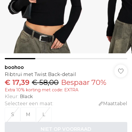
boohoo
Ribtrui met Twist Back-detail
€ 17,39
€ 58,00
Bespaar 70%
Extra 10% korting met code: EXTRA
Kleur
:
Black
Selecteer een maat
:
Maattabel
S
M
L
NIET OP VOORRAAD