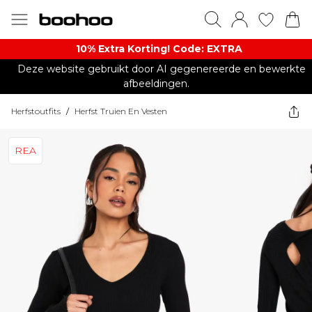
10% Extra Korting! Code: EXTRA​
Deze website gebruikt door AI gegenereerde en bewerkte
afbeeldingen.
Herfstoutfits
/
Herfst Truien En Vesten
REA