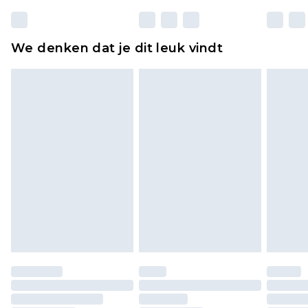
matrassen, toppers en kussens, moeten
ongebruikt zijn en in de originele, ongeopende
We denken dat je dit leuk vindt
verpakking zitten. Dit heeft geen invloed op uw
wettelijke rechten.
Klik
hier
om ons volledige retourbeleid te
bekijken.