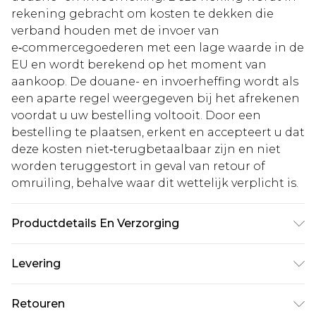
rekening gebracht om kosten te dekken die
verband houden met de invoer van
e‑commercegoederen met een lage waarde in de
EU en wordt berekend op het moment van
aankoop. De douane- en invoerheffing wordt als
een aparte regel weergegeven bij het afrekenen
voordat u uw bestelling voltooit. Door een
bestelling te plaatsen, erkent en accepteert u dat
deze kosten niet‑terugbetaalbaar zijn en niet
worden teruggestort in geval van retour of
omruiling, behalve waar dit wettelijk verplicht is.
Productdetails En Verzorging
30% polyester, 28% acryl, 22% viscose, 20% nylon.
Levering
Machinewas. Model draagt maat M
Standaardlevering Nederland
€5.99
Retouren
Tot 5 werkdagen