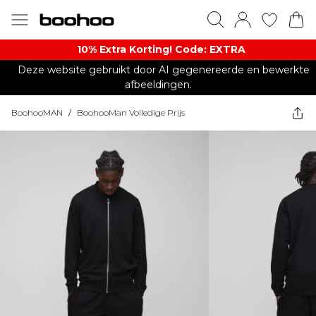
10% Extra Korting! Code: EXTRA​
Deze website gebruikt door AI gegenereerde en bewerkte
afbeeldingen.
BoohooMAN
/
BoohooMan Volledige Prijs