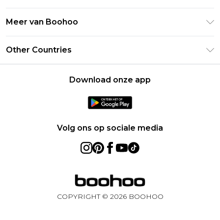
Veelgestelde vragen
Studentenkorting - UNiDAYS
Privacybeleid
Leveringsinformatie
Meer van Boohoo
Boohoo App
Algemene voorwaarden
Retourinformatie
Maatgids
Verklaring over moderne slavernij
Over cookies
Other Countries
Neem contact met ons op
Carrières bij Boohoo
Gebruiksvoorwaarden
United States
Producten
Download onze app
France
Ireland
Netherlands
Volg ons op sociale media
Australia
Sweden
Germany
COPYRIGHT ©
2026
BOOHOO