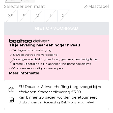
Selecteer een maat
:
Maattabel
XS
S
M
L
XL
NIET OP VOORRAAD
Til je ervaring naar een hoger niveau
14 dagen retourverlenging
5 €/dag vertraging vergoeding
Volledige orderdekking (verloren, gestolen, beschadigd) met
directe uitbetaling bij in aanmerking komende claims
Gratis en eenvoudig doorverkopen
Meer informatie
EU Douane- & Invoerheffing toegevoegd bij het
afrekenen. Standaardlevering €5.99
Kan binnen 28 dagen worden geretourneerd
Uitsluitingen van toepassing.
Bekijk ons
retourbeleid