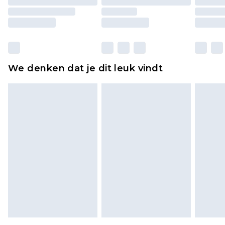
originele labels eraan bevestigd. Schoenen
moeten ook binnenshuis worden gepast.
Huishoudelijke artikelen, zoals beddengoed,
matrassen, toppers en kussens, moeten
ongebruikt zijn en in de originele, ongeopende
We denken dat je dit leuk vindt
verpakking zitten. Dit heeft geen invloed op uw
wettelijke rechten.
Klik
hier
om ons volledige retourbeleid te
bekijken.