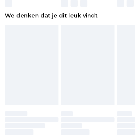
matrassen, toppers en kussens, moeten
ongebruikt zijn en in de originele, ongeopende
We denken dat je dit leuk vindt
verpakking zitten. Dit heeft geen invloed op uw
wettelijke rechten.
Klik
hier
om ons volledige retourbeleid te
bekijken.