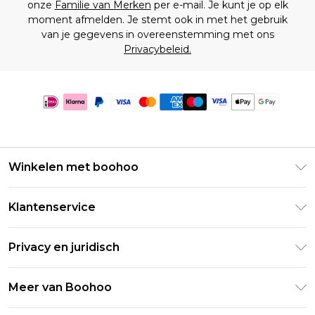
onze
Familie van Merken
per e-mail. Je kunt je op elk
moment afmelden. Je stemt ook in met het gebruik
van je gegevens in overeenstemming met ons
Privacybeleid.
Winkelen met boohoo
Klarna
Klantenservice
Clearpay
Retourneer uw bestelling
Studentenkorting - Student Beans
Privacy en juridisch
Veelgestelde vragen
Studentenkorting - UNiDAYS
Privacybeleid
Leveringsinformatie
Meer van Boohoo
Boohoo App
Algemene voorwaarden
Retourinformatie
Maatgids