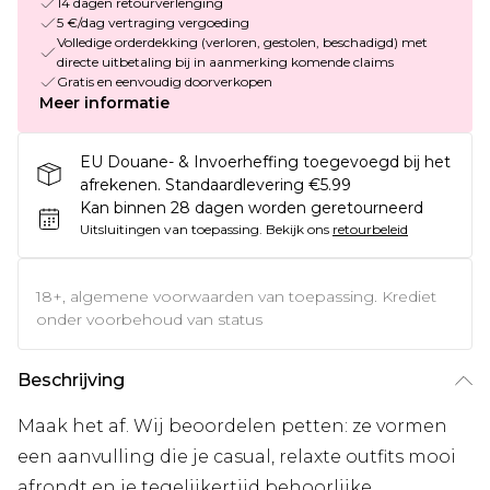
14 dagen retourverlenging
5 €/dag vertraging vergoeding
Volledige orderdekking (verloren, gestolen, beschadigd) met
directe uitbetaling bij in aanmerking komende claims
Gratis en eenvoudig doorverkopen
Meer informatie
EU Douane- & Invoerheffing toegevoegd bij het
afrekenen. Standaardlevering €5.99
Kan binnen 28 dagen worden geretourneerd
Uitsluitingen van toepassing.
Bekijk ons
retourbeleid
18+, algemene voorwaarden van toepassing. Krediet
onder voorbehoud van status
Beschrijving
Maak het af. Wij beoordelen petten: ze vormen
een aanvulling die je casual, relaxte outfits mooi
afrondt en je tegelijkertijd behoorlijke