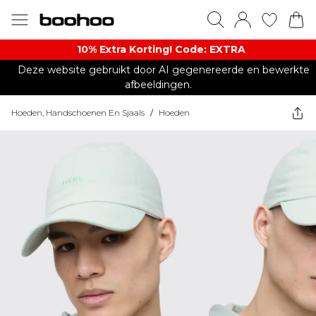
10% Extra Korting! Code: EXTRA​
Deze website gebruikt door AI gegenereerde en bewerkte
afbeeldingen.
Hoeden, Handschoenen En Sjaals
/
Hoeden