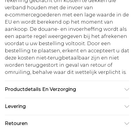
rekening gebracht om kosten te dekken die
verband houden met de invoer van
e‑commercegoederen met een lage waarde in de
EU en wordt berekend op het moment van
aankoop. De douane- en invoerheffing wordt als
een aparte regel weergegeven bij het afrekenen
voordat u uw bestelling voltooit. Door een
bestelling te plaatsen, erkent en accepteert u dat
deze kosten niet‑terugbetaalbaar zijn en niet
worden teruggestort in geval van retour of
omruiling, behalve waar dit wettelijk verplicht is.
Productdetails En Verzorging
100% Katoen
Levering
Standaardlevering Nederland
€5.99
Retouren
Tot 5 werkdagen