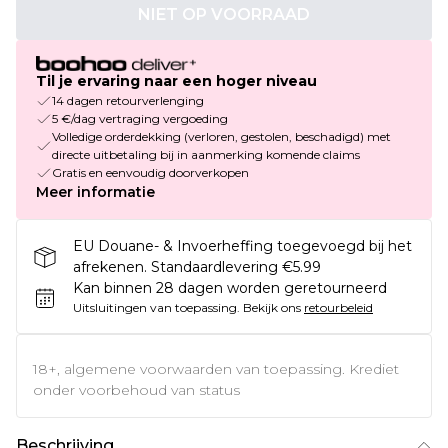
NIET OP VOORRAAD
Til je ervaring naar een hoger niveau
14 dagen retourverlenging
5 €/dag vertraging vergoeding
Volledige orderdekking (verloren, gestolen, beschadigd) met
directe uitbetaling bij in aanmerking komende claims
Gratis en eenvoudig doorverkopen
Meer informatie
EU Douane- & Invoerheffing toegevoegd bij het
afrekenen. Standaardlevering €5.99
Kan binnen 28 dagen worden geretourneerd
Uitsluitingen van toepassing.
Bekijk ons
retourbeleid
18+, algemene voorwaarden van toepassing. Krediet
onder voorbehoud van status
Beschrijving