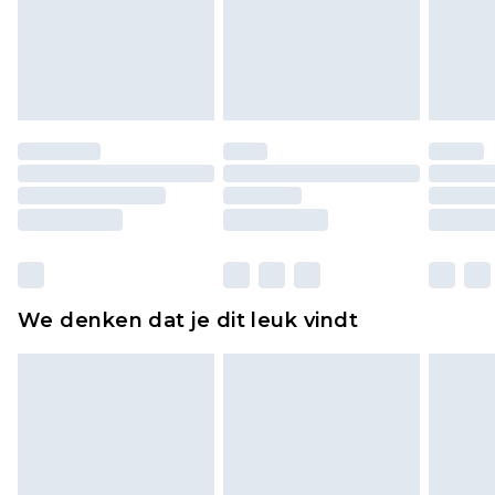
piercingsieraden, seksspeeltjes, en badkleding of
lingerie als de hygiënezegel niet op zijn plaats zit
of is verbroken.
Schoenen en/of kledingstukken moeten
ongedragen en ongewassen zijn met de
originele labels eraan bevestigd. Schoenen
moeten ook binnenshuis worden gepast.
Huishoudelijke artikelen, zoals beddengoed,
matrassen, toppers en kussens, moeten
ongebruikt zijn en in de originele, ongeopende
We denken dat je dit leuk vindt
verpakking zitten. Dit heeft geen invloed op uw
wettelijke rechten.
Klik
hier
om ons volledige retourbeleid te
bekijken.