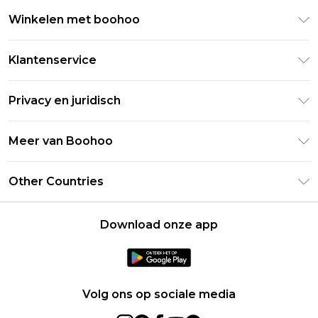
Winkelen met boohoo
Klarna
Klantenservice
Clearpay
Retourneer uw bestelling
Studentenkorting - Student Beans
Privacy en juridisch
Veelgestelde vragen
Studentenkorting - UNiDAYS
Privacybeleid
Leveringsinformatie
Meer van Boohoo
Boohoo App
Algemene voorwaarden
Retourinformatie
Maatgids
Verklaring over moderne slavernij
Over cookies
Other Countries
Neem contact met ons op
Carrières bij Boohoo
Gebruiksvoorwaarden
United States
Producten
Download onze app
France
Ireland
Netherlands
Volg ons op sociale media
Australia