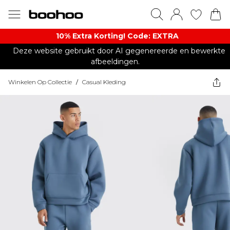
10% Extra Korting! Code: EXTRA​
Deze website gebruikt door AI gegenereerde en bewerkte
afbeeldingen.
Winkelen Op Collectie
/
Casual Kleding