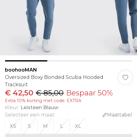
boohooMAN
Oversized Boxy Bonded Scuba Hooded
Tracksuit
€ 42,50
€ 85,00
Bespaar 50%
Extra 10% korting met code: EXTRA
Kleur
:
Leisteen Blauw
Selecteer een maat
:
Maattabel
XS
S
M
L
XL