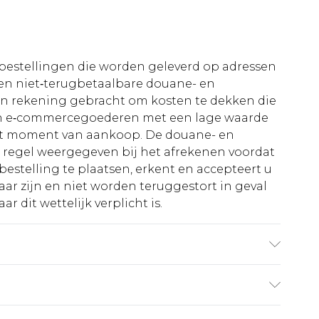
le bestellingen die worden geleverd op adressen
n niet‑terugbetaalbare douane- en
 in rekening gebracht om kosten te dekken die
an e‑commercegoederen met een lage waarde
et moment van aankoop. De douane- en
e regel weergegeven bij het afrekenen voordat
bestelling te plaatsen, erkent en accepteert u
ar zijn en niet worden teruggestort in geval
r dit wettelijk verplicht is.
 6'1 en draagt maat M.
€5.99