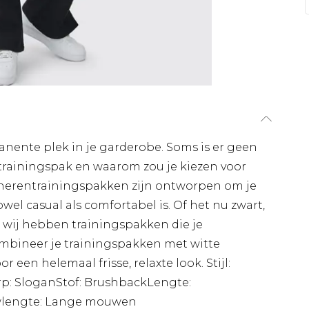
nente plek in je garderobe. Soms is er geen
 trainingspak en waarom zou je kiezen voor
herentrainingspakken zijn ontworpen om je
owel casual als comfortabel is. Of het nu zwart,
r is, wij hebben trainingspakken die je
mbineer je trainingspakken met witte
r een helemaal frisse, relaxte look. Stijl:
p: SloganStof: BrushbackLengte:
wlengte: Lange mouwen