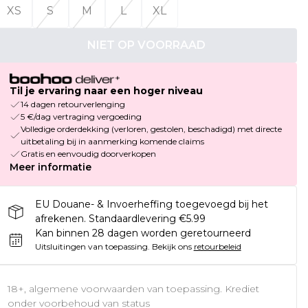
XS
S
M
L
XL
NIET OP VOORRAAD
Til je ervaring naar een hoger niveau
14 dagen retourverlenging
5 €/dag vertraging vergoeding
Volledige orderdekking (verloren, gestolen, beschadigd) met directe
uitbetaling bij in aanmerking komende claims
Gratis en eenvoudig doorverkopen
Meer informatie
EU Douane- & Invoerheffing toegevoegd bij het
afrekenen. Standaardlevering €5.99
Kan binnen 28 dagen worden geretourneerd
Uitsluitingen van toepassing.
Bekijk ons
retourbeleid
18+, algemene voorwaarden van toepassing. Krediet
onder voorbehoud van status