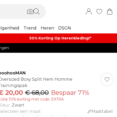
lgenheid
Trend
Heren
DSGN
50% Korting Op Herenkleding​!*​
ngen.
boohooMAN
Oversized Boxy Split Hem Homme
Trainingspak
€ 20,00
€ 68,00
Bespaar 71%
Extra 10% korting met code: EXTRA
Kleur
:
Zwart
Selecteer een maat
:
Maattabel