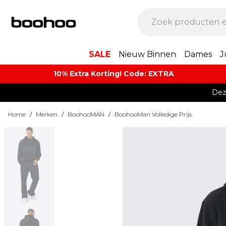
SALE
Nieuw Binnen
Dames
J
10% Extra Korting! Code: EXTRA​
Dez
Home
/
Merken
/
BoohooMAN
/
BoohooMan Volledige Prijs