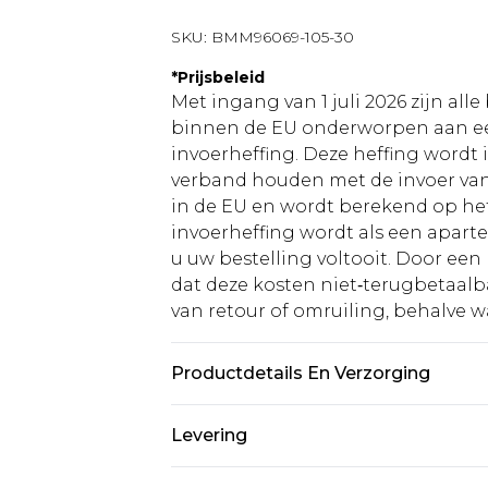
SKU:
BMM96069-105-30
*
Prijsbeleid
Met ingang van 1 juli 2026 zijn al
binnen de EU onderworpen aan ee
invoerheffing. Deze heffing wordt
verband houden met de invoer v
in de EU en wordt berekend op h
invoerheffing wordt als een apart
u uw bestelling voltooit. Door een 
dat deze kosten niet‑terugbetaalba
van retour of omruiling, behalve waa
Productdetails En Verzorging
60% katoen 40% polyester. Model is
Levering
Standaardlevering Nederland