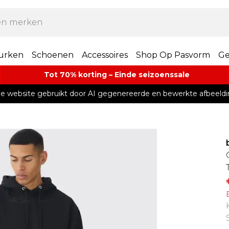
urken
Schoenen
Accessoires
Shop Op Pasvorm
Ge
Tot 70% korting – Einde seizoenssale
e website gebruikt door AI gegenereerde en bewerkte afbeeldi