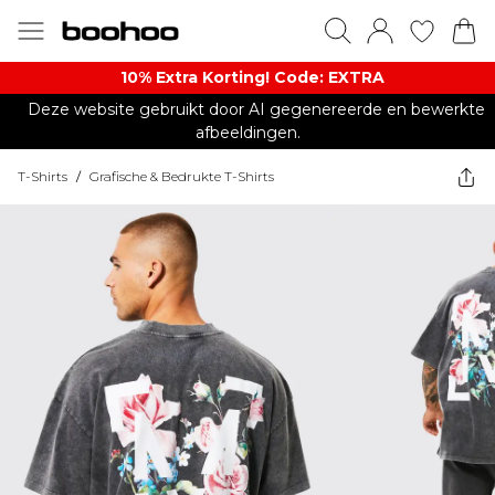
10% Extra Korting! Code: EXTRA​
Deze website gebruikt door AI gegenereerde en bewerkte
afbeeldingen.
T-Shirts
/
Grafische & Bedrukte T-Shirts