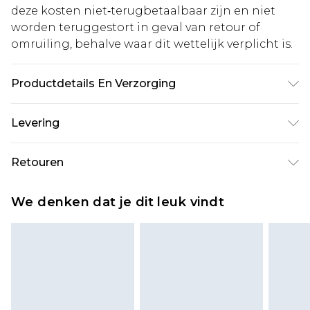
deze kosten niet‑terugbetaalbaar zijn en niet
worden teruggestort in geval van retour of
omruiling, behalve waar dit wettelijk verplicht is.
Productdetails En Verzorging
100% katoen. Model is 6'1 en draagt UK maat M/32
Levering
Standaardlevering Nederland
€5.99
Retouren
Tot 5 werkdagen
Is er iets niet helemaal in orde? U heeft 21 dagen
Expressdienst Nederland
€14.99
We denken dat je dit leuk vindt
vanaf de dag dat u het ontvangt om iets terug te
Tot 2 werkdagen
sturen.
Houd er rekening mee dat er een retourkosten
van €7 per pakket in mindering wordt gebracht
op uw terugbetalingsbedrag.
Let op, we kunnen geen restituties aanbieden