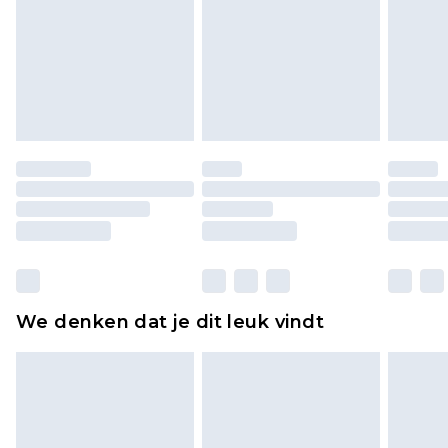
voor modieuze gezichtsmaskers, cosmetica,
piercingsieraden, seksspeeltjes, en badkleding of
lingerie als de hygiënezegel niet op zijn plaats zit
of is verbroken.
Schoenen en/of kledingstukken moeten
ongedragen en ongewassen zijn met de
originele labels eraan bevestigd. Schoenen
moeten ook binnenshuis worden gepast.
Huishoudelijke artikelen, zoals beddengoed,
matrassen, toppers en kussens, moeten
ongebruikt zijn en in de originele, ongeopende
We denken dat je dit leuk vindt
verpakking zitten. Dit heeft geen invloed op uw
wettelijke rechten.
Klik
hier
om ons volledige retourbeleid te
bekijken.