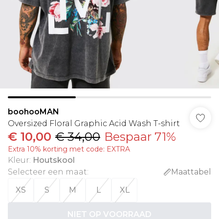
boohooMAN
Oversized Floral Graphic Acid Wash T-shirt
€ 10,00
€ 34,00
Bespaar 71%
Extra 10% korting met code: EXTRA
Kleur
:
Houtskool
Selecteer een maat
:
Maattabel
XS
S
M
L
XL
NIET OP VOORRAAD