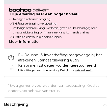
Til je ervaring naar een hoger niveau
14 dagen retourverlenging
5 €/dag vertraging vergoeding
Volledige orderdekking (verloren, gestolen, beschadigd) met
directe uitbetaling bij in aanmerking komende claims
Gratis en eenvoudig doorverkopen
Meer informatie
EU Douane- & Invoerheffing toegevoegd bij het
afrekenen. Standaardlevering €5.99
Kan binnen 28 dagen worden geretourneerd
Uitsluitingen van toepassing.
Bekijk ons
retourbeleid
18+, algemene voorwaarden van toepassing. Krediet
onder voorbehoud van status
Beschrijving