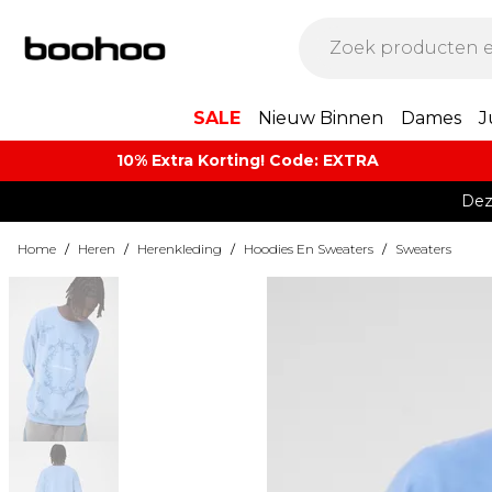
SALE
Nieuw Binnen
Dames
J
10% Extra Korting! Code: EXTRA​
Dez
Home
/
Heren
/
Herenkleding
/
Hoodies En Sweaters
/
Sweaters