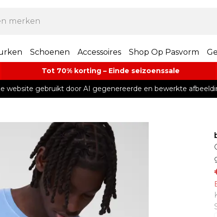
urken
Schoenen
Accessoires
Shop Op Pasvorm
Ge
Tot 70% korting – Einde seizoenssale
e website gebruikt door AI gegenereerde en bewerkte afbeeldi