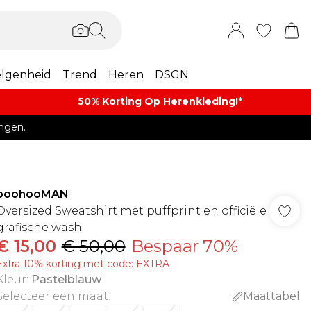
lgenheid
Trend
Heren
DSGN
50% Korting Op Herenkleding​!*​
ngen.
boohooMAN
Oversized Sweatshirt met puffprint en officiële
grafische wash
€ 15,00
€ 50,00
Bespaar 70%
Extra 10% korting met code: EXTRA
Kleur
:
Pastelblauw
Selecteer een maat
:
Maattabel