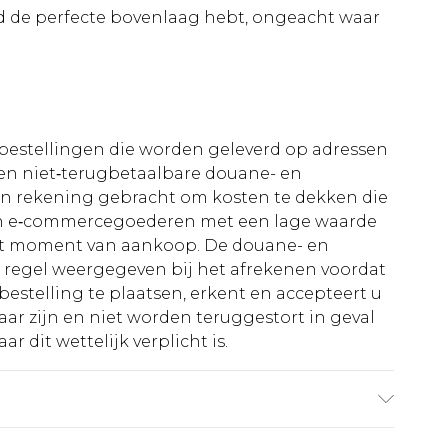
tijd de perfecte bovenlaag hebt, ongeacht waar
le bestellingen die worden geleverd op adressen
n niet‑terugbetaalbare douane- en
 in rekening gebracht om kosten te dekken die
an e‑commercegoederen met een lage waarde
et moment van aankoop. De douane- en
e regel weergegeven bij het afrekenen voordat
bestelling te plaatsen, erkent en accepteert u
ar zijn en niet worden teruggestort in geval
r dit wettelijk verplicht is.
s 1,85 m en draagt UK maat M/32.