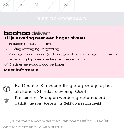
XS
S
M
L
XL
NIET OP VOORRAAD
Til je ervaring naar een hoger niveau
14 dagen retourverlenging
5 €/dag vertraging vergoeding
Volledige orderdekking (verloren, gestolen, beschadigd) met directe
uitbetaling bij in aanmerking komende claims
Gratis en eenvoudig doorverkopen
Meer informatie
EU Douane- & Invoerheffing toegevoegd bij het
afrekenen. Standaardlevering €5.99
Kan binnen 28 dagen worden geretourneerd
Uitsluitingen van toepassing.
Bekijk ons
retourbeleid
18+, algemene voorwaarden van toepassing. Krediet
onder voorbehoud van status