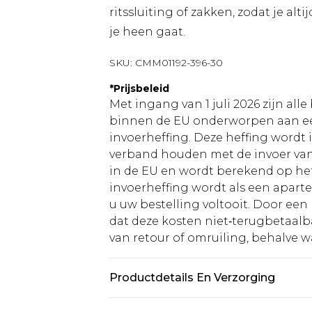
ritssluiting of zakken, zodat je al
je heen gaat.
SKU:
CMM01192-396-30
*
Prijsbeleid
Met ingang van 1 juli 2026 zijn al
binnen de EU onderworpen aan ee
invoerheffing. Deze heffing wordt
verband houden met de invoer v
in de EU en wordt berekend op h
invoerheffing wordt als een apart
u uw bestelling voltooit. Door een 
dat deze kosten niet‑terugbetaalba
van retour of omruiling, behalve waa
Productdetails En Verzorging
60% katoen, 40% polyester. Model i