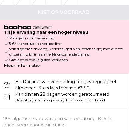
NIET OP VOORRAAD
Til je ervaring naar een hoger niveau
14 dagen retourverlenging
5 €/dag vertraging vergoeding
Volledige orderdekking (verloren, gestolen, beschadigd) met directe
uitbetaling bij in aanmerking komende claims
Gratis en eenvoudig doorverkopen
Meer informatie
EU Douane- & Invoerheffing toegevoegd bij het
afrekenen. Standaardlevering €5.99
Kan binnen 28 dagen worden geretourneerd
Uitsluitingen van toepassing.
Bekijk ons
retourbeleid
18+, algemene voorwaarden van toepassing. Krediet
onder voorbehoud van status