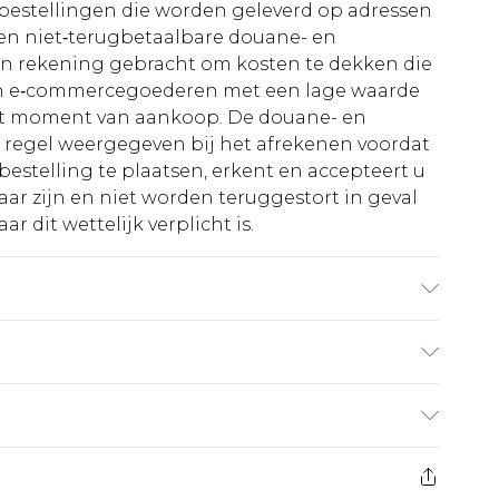
le bestellingen die worden geleverd op adressen
n niet‑terugbetaalbare douane- en
 in rekening gebracht om kosten te dekken die
an e‑commercegoederen met een lage waarde
et moment van aankoop. De douane- en
e regel weergegeven bij het afrekenen voordat
bestelling te plaatsen, erkent en accepteert u
ar zijn en niet worden teruggestort in geval
r dit wettelijk verplicht is.
t UK maat 3XL/42
€5.99
 heeft 21 dagen vanaf de dag dat u het ontvangt
€14.99