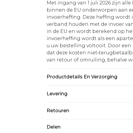
Met ingang van 1 juli 2026 zijn al
binnen de EU onderworpen aan ee
invoerheffing. Deze heffing wordt
verband houden met de invoer v
in de EU en wordt berekend op h
invoerheffing wordt als een apart
u uw bestelling voltooit. Door een 
dat deze kosten niet‑terugbetaalba
van retour of omruiling, behalve waa
Productdetails En Verzorging
100% Katoen. Model is 6'1 en draag
Levering
Standaardlevering Nederland
Retouren
Tot 5 werkdagen
Is er iets niet helemaal in orde? U
Delen
Expressdienst Nederland
om iets terug te sturen.