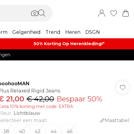
orm
Gelgenheid
Trend
Heren
DSGN
50% Korting Op Herenkleding​!*​
ngen.
boohooMAN
Plus Relaxed Rigid Jeans
€ 21,00
€ 42,00
Bespaar 50%
Extra 10% korting met code: EXTRA
Kleur
:
Lichtblauw
Selecteer een maat
:
Maattabel
38
40
42
44
46