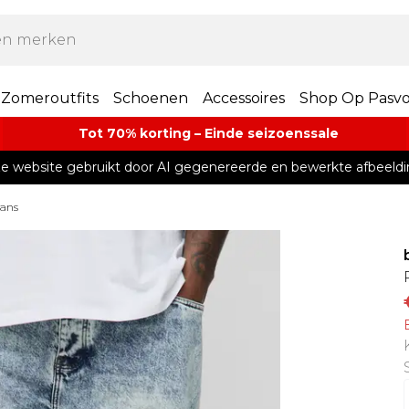
Zomeroutfits
Schoenen
Accessoires
Shop Op Pasv
Tot 70% korting – Einde seizoenssale
e website gebruikt door AI gegenereerde en bewerkte afbeeldi
eans