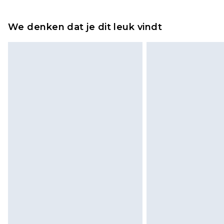
Tot 2 werkdagen
Houd er rekening mee dat er een 
wordt gebracht op uw terugbetal
We denken dat je dit leuk vindt
Let op, we kunnen geen restituti
cosmetica, piercingsieraden, sekssp
hygiënezegel niet op zijn plaats zit
Schoenen en/of kledingstukken 
de originele labels eraan bevest
gepast. Huishoudelijke artikelen,
kussens, moeten ongebruikt zijn 
zitten. Dit heeft geen invloed op u
Klik
hier
om ons volledige retourbe