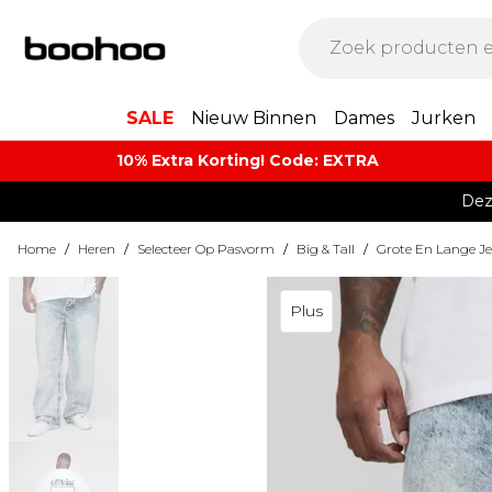
SALE
Nieuw Binnen
Dames
Jurken
10% Extra Korting! Code: EXTRA​
Dez
Home
/
Heren
/
Selecteer Op Pasvorm
/
Big & Tall
/
Grote En Lange J
Plus