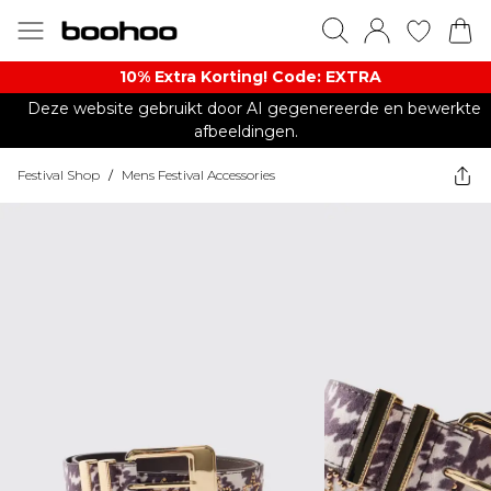
10% Extra Korting! Code: EXTRA​
Deze website gebruikt door AI gegenereerde en bewerkte
afbeeldingen.
Festival Shop
/
Mens Festival Accessories