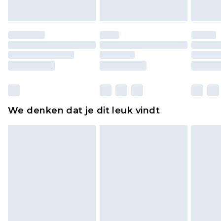
of is verbroken.
Schoenen en/of kledingstukken moeten
ongedragen en ongewassen zijn met de
originele labels eraan bevestigd. Schoenen
moeten ook binnenshuis worden gepast.
Huishoudelijke artikelen, zoals beddengoed,
matrassen, toppers en kussens, moeten
ongebruikt zijn en in de originele, ongeopende
We denken dat je dit leuk vindt
verpakking zitten. Dit heeft geen invloed op uw
wettelijke rechten.
Klik
hier
om ons volledige retourbeleid te
bekijken.