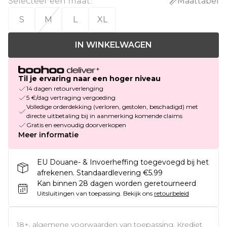
Selecteer een maat
:
Maattabel
S
M
L
XL
IN WINKELWAGEN
Til je ervaring naar een hoger niveau
14 dagen retourverlenging
5 €/dag vertraging vergoeding
Volledige orderdekking (verloren, gestolen, beschadigd) met
directe uitbetaling bij in aanmerking komende claims
Gratis en eenvoudig doorverkopen
Meer informatie
EU Douane- & Invoerheffing toegevoegd bij het
afrekenen. Standaardlevering €5.99
Kan binnen 28 dagen worden geretourneerd
Uitsluitingen van toepassing.
Bekijk ons
retourbeleid
18+, algemene voorwaarden van toepassing. Krediet