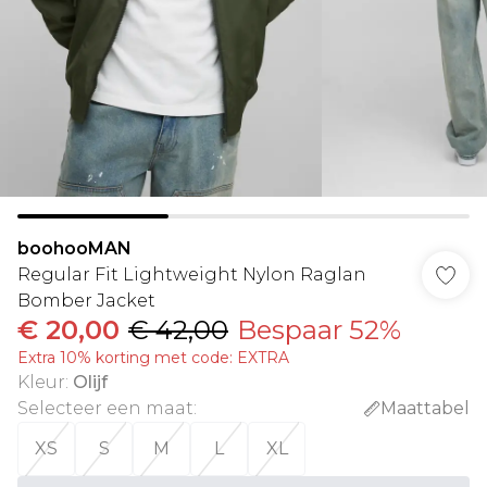
boohooMAN
Regular Fit Lightweight Nylon Raglan
Bomber Jacket
€ 20,00
€ 42,00
Bespaar 52%
Extra 10% korting met code: EXTRA
Kleur
:
Olijf
Selecteer een maat
:
Maattabel
XS
S
M
L
XL