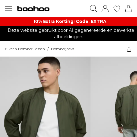
10% Extra Korting! Code: EXTRA​
Deze website gebruikt door AI gegenereerde en bewerkte
afbeeldingen.
Biker & Bomber Jassen
/
Bomberjacks