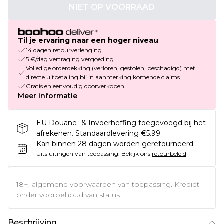
NIET OP VOORRAAD
Til je ervaring naar een hoger niveau
14 dagen retourverlenging
5 €/dag vertraging vergoeding
Volledige orderdekking (verloren, gestolen, beschadigd) met
directe uitbetaling bij in aanmerking komende claims
Gratis en eenvoudig doorverkopen
Meer informatie
EU Douane- & Invoerheffing toegevoegd bij het
afrekenen. Standaardlevering €5.99
Kan binnen 28 dagen worden geretourneerd
Uitsluitingen van toepassing.
Bekijk ons
retourbeleid
18+, algemene voorwaarden van toepassing. Krediet
onder voorbehoud van status
Beschrijving