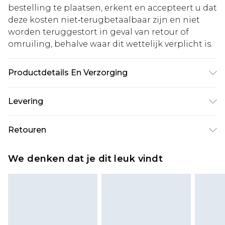
bestelling te plaatsen, erkent en accepteert u dat
deze kosten niet‑terugbetaalbaar zijn en niet
worden teruggestort in geval van retour of
omruiling, behalve waar dit wettelijk verplicht is.
Productdetails En Verzorging
100% Polyester. Model is 6'1 en draagt maat M.
Levering
Standaardlevering Nederland
€5.99
Retouren
Tot 5 werkdagen
Is er iets niet helemaal in orde? U heeft 21 dagen
Expressdienst Nederland
€14.99
We denken dat je dit leuk vindt
vanaf de dag dat u het ontvangt om iets terug te
Tot 2 werkdagen
sturen.
Houd er rekening mee dat er een retourkosten
van €7 per pakket in mindering wordt gebracht
op uw terugbetalingsbedrag.