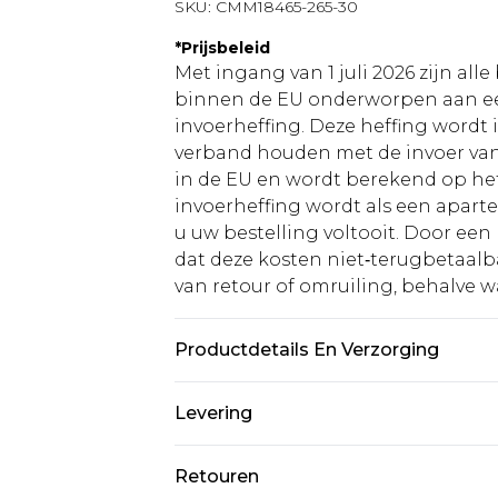
SKU:
CMM18465-265-30
*
Prijsbeleid
Met ingang van 1 juli 2026 zijn al
binnen de EU onderworpen aan ee
invoerheffing. Deze heffing wordt
verband houden met de invoer v
in de EU en wordt berekend op h
invoerheffing wordt als een apart
u uw bestelling voltooit. Door een 
dat deze kosten niet‑terugbetaalba
van retour of omruiling, behalve waa
Productdetails En Verzorging
60% katoen, 40% polyester. Het mod
Levering
Standaardlevering Nederland
Retouren
Tot 5 werkdagen