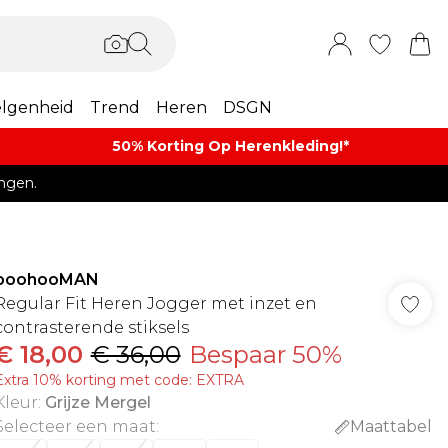
lgenheid
Trend
Heren
DSGN
50% Korting Op Herenkleding​!*​
ngen.
boohooMAN
Regular Fit Heren Jogger met inzet en
contrasterende stiksels
€ 18,00
€ 36,00
Bespaar 50%
Extra 10% korting met code: EXTRA
Kleur
:
Grijze Mergel
Selecteer een maat
:
Maattabel