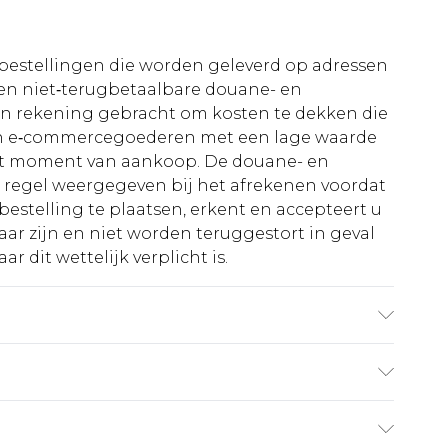
le bestellingen die worden geleverd op adressen
n niet‑terugbetaalbare douane- en
 in rekening gebracht om kosten te dekken die
an e‑commercegoederen met een lage waarde
et moment van aankoop. De douane- en
e regel weergegeven bij het afrekenen voordat
bestelling te plaatsen, erkent en accepteert u
ar zijn en niet worden teruggestort in geval
r dit wettelijk verplicht is.
el is 6'1 en draagt UK maat M/32
€5.99