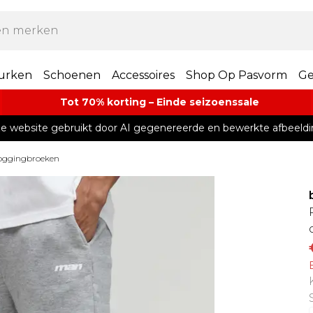
urken
Schoenen
Accessoires
Shop Op Pasvorm
Ge
Tot 70% korting – Einde seizoenssale
e website gebruikt door AI gegenereerde en bewerkte afbeeldi
Joggingbroeken