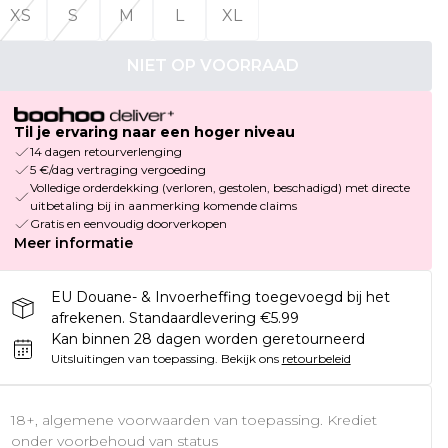
XS
S
M
L
XL
NIET OP VOORRAAD
Til je ervaring naar een hoger niveau
14 dagen retourverlenging
5 €/dag vertraging vergoeding
Volledige orderdekking (verloren, gestolen, beschadigd) met directe
uitbetaling bij in aanmerking komende claims
Gratis en eenvoudig doorverkopen
Meer informatie
EU Douane- & Invoerheffing toegevoegd bij het
afrekenen. Standaardlevering €5.99
Kan binnen 28 dagen worden geretourneerd
Uitsluitingen van toepassing.
Bekijk ons
retourbeleid
18+, algemene voorwaarden van toepassing. Krediet
onder voorbehoud van status