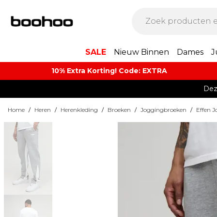
SALE
Nieuw Binnen
Dames
J
10% Extra Korting! Code: EXTRA​
Dez
Home
/
Heren
/
Herenkleding
/
Broeken
/
Joggingbroeken
/
Effen 