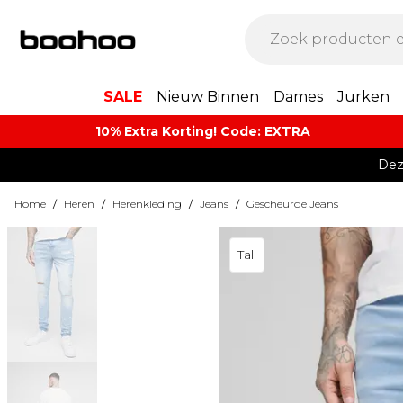
SALE
Nieuw Binnen
Dames
Jurken
10% Extra Korting! Code: EXTRA​
Dez
Home
/
Heren
/
Herenkleding
/
Jeans
/
Gescheurde Jeans
Tall