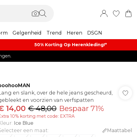
orm
Gelgenheid
Trend
Heren
DSGN
50% Korting Op Herenkleding​!*​
ngen.
boohooMAN
Lang en slank, over de hele jeans gescheurd,
gebleekt en voorzien van verfspatten
€ 14,00
€ 48,00
Bespaar 71%
Extra 10% korting met code: EXTRA
Kleur
:
Ice Blue
Selecteer een maat
:
Maattabel