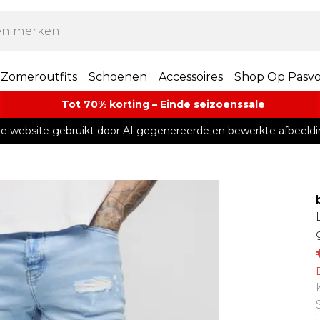
Zomeroutfits
Schoenen
Accessoires
Shop Op Pasv
Tot 70% korting – Einde seizoenssale
e website gebruikt door AI gegenereerde en bewerkte afbeeldi