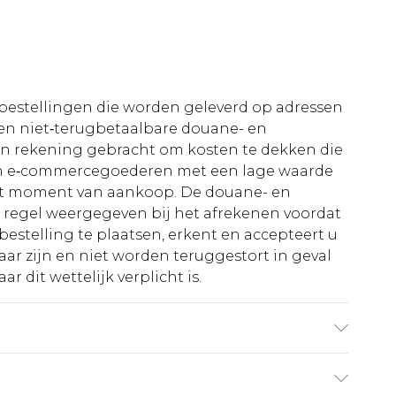
le bestellingen die worden geleverd op adressen
n niet‑terugbetaalbare douane- en
 in rekening gebracht om kosten te dekken die
an e‑commercegoederen met een lage waarde
et moment van aankoop. De douane- en
e regel weergegeven bij het afrekenen voordat
bestelling te plaatsen, erkent en accepteert u
ar zijn en niet worden teruggestort in geval
r dit wettelijk verplicht is.
1,93 m en draagt UK-maat L/34