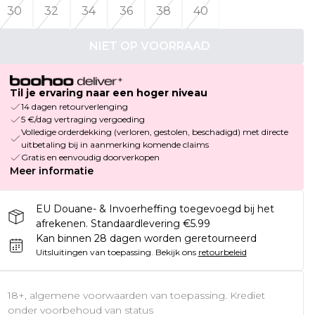
30
32
34
36
38
40
NIET OP VOORRAAD
Til je ervaring naar een hoger niveau
14 dagen retourverlenging
5 €/dag vertraging vergoeding
Volledige orderdekking (verloren, gestolen, beschadigd) met directe
uitbetaling bij in aanmerking komende claims
Gratis en eenvoudig doorverkopen
Meer informatie
EU Douane- & Invoerheffing toegevoegd bij het
afrekenen. Standaardlevering €5.99
Kan binnen 28 dagen worden geretourneerd
Uitsluitingen van toepassing.
Bekijk ons
retourbeleid
18+, algemene voorwaarden van toepassing. Krediet
onder voorbehoud van status