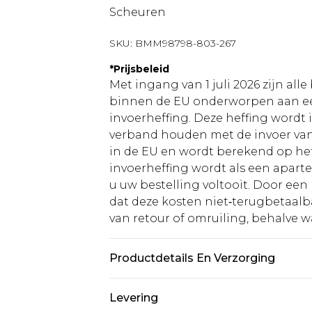
Scheuren
SKU:
BMM98798-803-267
*
Prijsbeleid
Met ingang van 1 juli 2026 zijn al
binnen de EU onderworpen aan ee
invoerheffing. Deze heffing wordt
verband houden met de invoer v
in de EU en wordt berekend op h
invoerheffing wordt als een apart
u uw bestelling voltooit. Door een 
dat deze kosten niet‑terugbetaalba
van retour of omruiling, behalve waa
Productdetails En Verzorging
98% Katoen, 2% Elastaan. Model is 
Levering