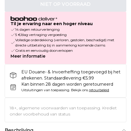
NIET OP VOORRAAD
Til je ervaring naar een hoger niveau
14 dagen retourverlenging
5 €/dag vertraging vergoeding
Volledige orderdekking (verloren, gestolen, beschadigd) met
directe uitbetaling bij in aanmerking komende claims
Gratis en eenvoudig doorverkopen
Meer informatie
EU Douane- & Invoerheffing toegevoegd bij het
afrekenen. Standaardlevering €5.99
Kan binnen 28 dagen worden geretourneerd
Uitsluitingen van toepassing.
Bekijk ons
retourbeleid
18+, algemene voorwaarden van toepassing. Krediet
onder voorbehoud van status
Beschrijving