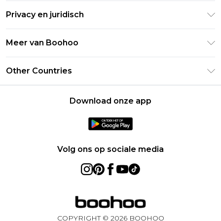
Retourneer uw bestelling
Studentenkorting - Student Beans
Privacy en juridisch
Veelgestelde vragen
Studentenkorting - UNiDAYS
Privacybeleid
Leveringsinformatie
Meer van Boohoo
Boohoo App
Algemene voorwaarden
Retourinformatie
Maatgids
Verklaring over moderne slavernij
Over cookies
Other Countries
Neem contact met ons op
Carrières bij Boohoo
Gebruiksvoorwaarden
United States
Producten
Download onze app
France
Ireland
Netherlands
Volg ons op sociale media
Australia
Sweden
Germany
COPYRIGHT ©
2026
BOOHOO