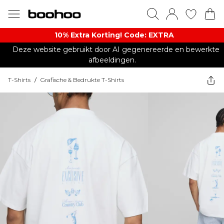
10% Extra Korting! Code: EXTRA​
Deze website gebruikt door AI gegenereerde en bewerkte
afbeeldingen.
T-Shirts
/
Grafische & Bedrukte T-Shirts