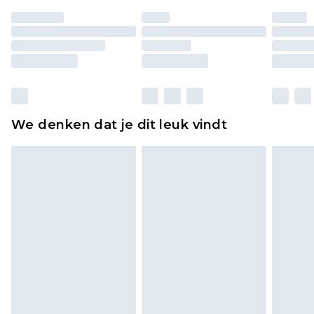
ongedragen en ongewassen zijn met de
originele labels eraan bevestigd. Schoenen
moeten ook binnenshuis worden gepast.
Huishoudelijke artikelen, zoals beddengoed,
matrassen, toppers en kussens, moeten
ongebruikt zijn en in de originele, ongeopende
We denken dat je dit leuk vindt
verpakking zitten. Dit heeft geen invloed op uw
wettelijke rechten.
Klik
hier
om ons volledige retourbeleid te
bekijken.