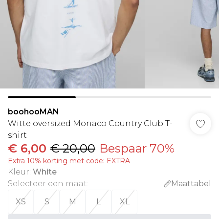
boohooMAN
Witte oversized Monaco Country Club T-
shirt
€ 6,00
€ 20,00
Bespaar 70%
Extra 10% korting met code: EXTRA
Kleur
:
White
Selecteer een maat
:
Maattabel
XS
S
M
L
XL