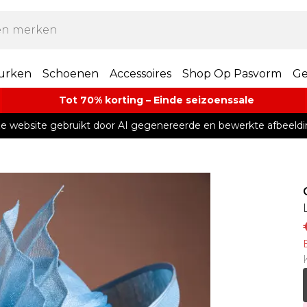
urken
Schoenen
Accessoires
Shop Op Pasvorm
Ge
Tot 70% korting – Einde seizoenssale
e website gebruikt door AI gegenereerde en bewerkte afbeeldi