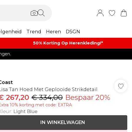
lgenheid
Trend
Heren
DSGN
50% Korting Op Herenkleding​!*​
ngen.
Coast
Lisa Tan Hoed Met Geplooide Strikdetail
€ 267,20
€ 334,00
Bespaar 20%
Extra 10% korting met code: EXTRA
Kleur
:
Light Blue
IN WINKELWAGEN