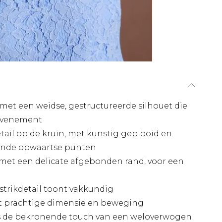
t een weidse, gestructureerde silhouet die
 evenement
ail op de kruin, met kunstig geplooid en
lende opwaartse punten
et een delicate afgebonden rand, voor een
strikdetail toont vakkundig
 prachtige dimensie en beweging
s de bekronende touch van een weloverwogen