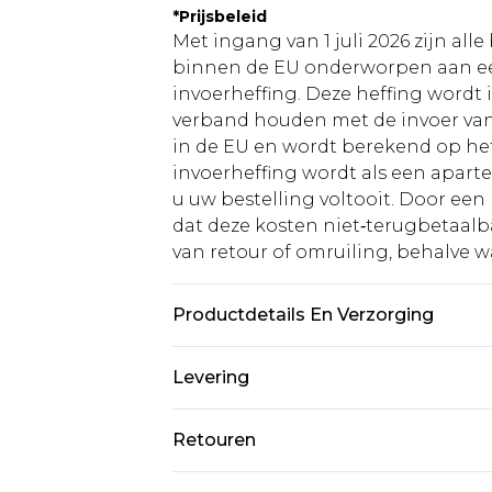
*
Prijsbeleid
Met ingang van 1 juli 2026 zijn al
binnen de EU onderworpen aan ee
invoerheffing. Deze heffing wordt
verband houden met de invoer v
in de EU en wordt berekend op h
invoerheffing wordt als een apart
u uw bestelling voltooit. Door een 
dat deze kosten niet‑terugbetaalba
van retour of omruiling, behalve waa
Productdetails En Verzorging
Hoofdmateriaal: 100% Abaca. Eén 
Levering
Standaardlevering Nederland
Retouren
Tot 5 werkdagen
Is er iets niet helemaal in orde? U