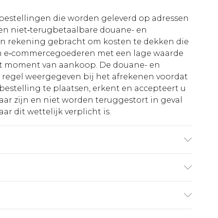
le bestellingen die worden geleverd op adressen
n niet‑terugbetaalbare douane- en
 in rekening gebracht om kosten te dekken die
an e‑commercegoederen met een lage waarde
et moment van aankoop. De douane- en
e regel weergegeven bij het afrekenen voordat
bestelling te plaatsen, erkent en accepteert u
ar zijn en niet worden teruggestort in geval
r dit wettelijk verplicht is.
maat.
€5.99
 heeft 21 dagen vanaf de dag dat u het ontvangt