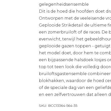
gelegenheidsensemble
Dit is de hoed die hoofden doet 
Ontworpen met de veeleisende vro
Geplooide Strikdetail de ultieme f
een zomerbruiloft of de races. De 
evenwicht, terwijl het gebeeldhou
geplooide gazen toppen - getuigt
het model doet, door hem te com
een bijpassende halsdoek losjes o
top tot teen look die volledig doo
bruiloftsgastensemble combineer 
blokhakken, waardoor de hoed centr
of de speciale dag van een geliefde 
en een zelfvertrouwen dat alleen 
SKU:
BCC13364-564-35