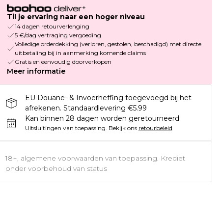
Til je ervaring naar een hoger niveau
14 dagen retourverlenging
5 €/dag vertraging vergoeding
Volledige orderdekking (verloren, gestolen, beschadigd) met directe
uitbetaling bij in aanmerking komende claims
Gratis en eenvoudig doorverkopen
Meer informatie
EU Douane- & Invoerheffing toegevoegd bij het
afrekenen. Standaardlevering €5.99
Kan binnen 28 dagen worden geretourneerd
Uitsluitingen van toepassing.
Bekijk ons
retourbeleid
18+, algemene voorwaarden van toepassing. Krediet
onder voorbehoud van status