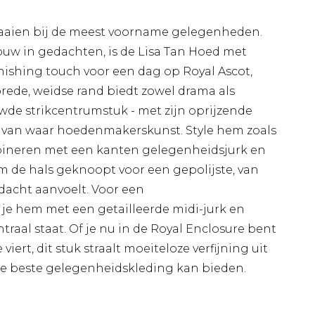
draaien bij de meest voorname gelegenheden.
uw in gedachten, is de Lisa Tan Hoed met
inishing touch voor een dag op Royal Ascot,
brede, weidse rand biedt zowel drama als
wde strikcentrumstuk - met zijn oprijzende
 van waar hoedenmakerskunst. Style hem zoals
bineren met een kanten gelegenheidsjurk en
m de hals geknoopt voor een gepolijste, van
rdacht aanvoelt. Voor een
je hem met een getailleerde midi-jurk en
aal staat. Of je nu in de Royal Enclosure bent
viert, dit stuk straalt moeiteloze verfijning uit
de beste gelegenheidskleding kan bieden.