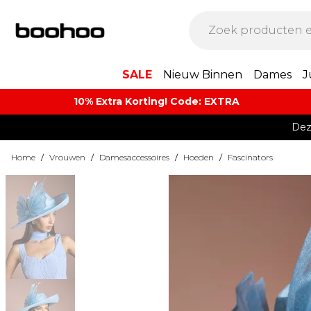
SALE
Nieuw Binnen
Dames
J
10% Extra Korting! Code: EXTRA​
Dez
Home
/
Vrouwen
/
Damesaccessoires
/
Hoeden
/
Fascinators