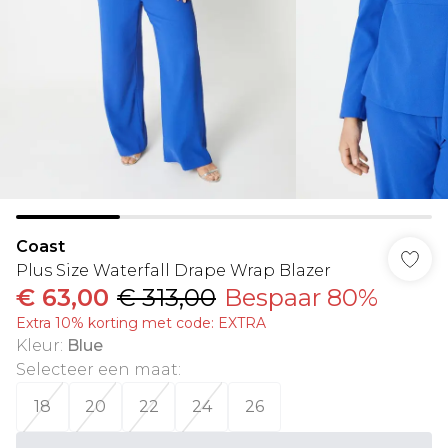
Coast
Plus Size Waterfall Drape Wrap Blazer
€ 63,00
€ 313,00
Bespaar 80%
Extra 10% korting met code: EXTRA
Kleur
:
Blue
Selecteer een maat
:
18
20
22
24
26