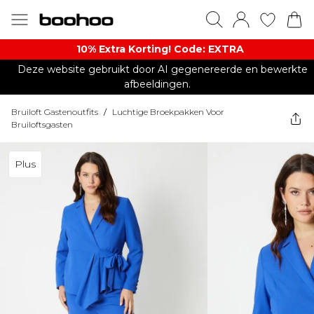
10% Extra Korting! Code: EXTRA​
Deze website gebruikt door AI gegenereerde en bewerkte
afbeeldingen.
Bruiloft Gastenoutfits
/
Luchtige Broekpakken Voor
Bruiloftsgasten
Plus