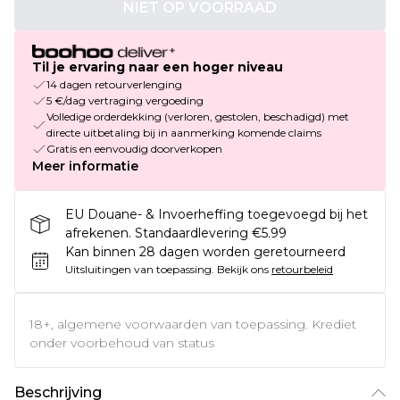
NIET OP VOORRAAD
Til je ervaring naar een hoger niveau
14 dagen retourverlenging
5 €/dag vertraging vergoeding
Volledige orderdekking (verloren, gestolen, beschadigd) met
directe uitbetaling bij in aanmerking komende claims
Gratis en eenvoudig doorverkopen
Meer informatie
EU Douane- & Invoerheffing toegevoegd bij het
afrekenen. Standaardlevering €5.99
Kan binnen 28 dagen worden geretourneerd
Uitsluitingen van toepassing.
Bekijk ons
retourbeleid
18+, algemene voorwaarden van toepassing. Krediet
onder voorbehoud van status
Beschrijving