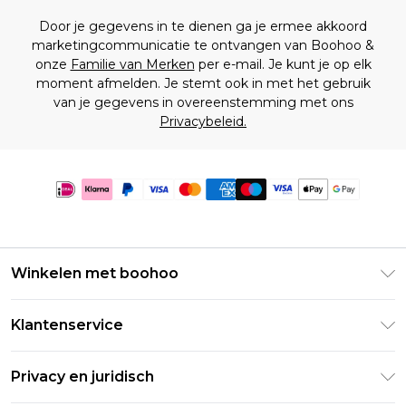
Door je gegevens in te dienen ga je ermee akkoord
marketingcommunicatie te ontvangen van Boohoo &
onze
Familie van Merken
per e-mail. Je kunt je op elk
moment afmelden. Je stemt ook in met het gebruik
van je gegevens in overeenstemming met ons
Privacybeleid.
Winkelen met boohoo
Klarna
Klantenservice
Clearpay
Retourneer uw bestelling
Studentenkorting - Student Beans
Privacy en juridisch
Veelgestelde vragen
Studentenkorting - UNiDAYS