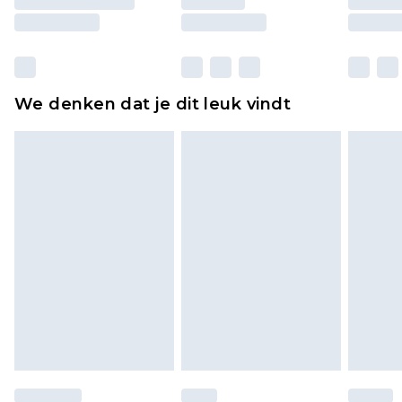
moeten ook binnenshuis worden gepast.
Huishoudelijke artikelen, zoals beddengoed,
matrassen, toppers en kussens, moeten
ongebruikt zijn en in de originele, ongeopende
We denken dat je dit leuk vindt
verpakking zitten. Dit heeft geen invloed op uw
wettelijke rechten.
Klik
hier
om ons volledige retourbeleid te
bekijken.